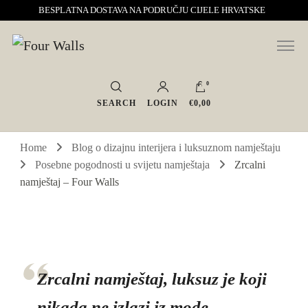
BESPLATNA DOSTAVA NA PODRUČJU CIJELE HRVATSKE
Sve za interijer po Vašoj mjeri. Salon namještaja, dekoracije i rasvjete.
Four Walls
Interijeri s karakterom
0
SEARCH
LOGIN
€0,00
Home
Blog o dizajnu interijera i luksuznom namještaju
Posebne pogodnosti u svijetu namještaja
Zrcalni
namještaj – Four Walls
Zrcalni namještaj, luksuz je koji
nikada ne izlazi iz mode.