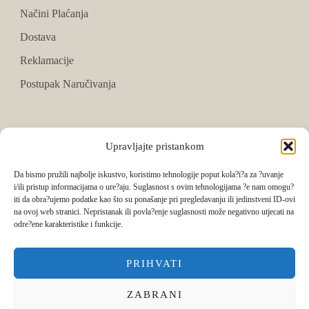
Načini Plaćanja
Dostava
Reklamacije
Postupak Naručivanja
PRATITE NAS
Upravljajte pristankom
Facebook
Da bismo pružili najbolje iskustvo, koristimo tehnologije poput kola?i?a za ?uvanje
i/ili pristup informacijama o ure?aju. Suglasnost s ovim tehnologijama ?e nam omogu?
Instagram
iti da obra?ujemo podatke kao što su ponašanje pri pregledavanju ili jedinstveni ID-ovi
na ovoj web stranici. Nepristanak ili povla?enje suglasnosti može negativno utjecati na
Tik Tok
odre?ene karakteristike i funkcije.
PRIHVATI
ZABRANI