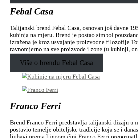
Febal Casa
Talijanski brend Febal Casa, osnovan još davne 19
kuhinja na mjeru. Brend je postao simbol pouzdanost
izražena je kroz usvajanje proizvodne filozofije To
ravnomjerno na sve proizvode i zone (u kuhinji, dne
Više o brendu Febal Casa
Franco Ferri
Brend Franco Ferri predstavlja talijanski dizajn u
postavio temelje obiteljske tradicije koja se i dan
ljubavi prema lijepom čini Franco Ferri prepoznatl