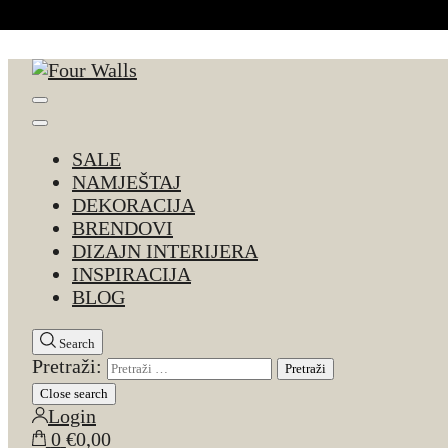
Skip to Content
Four Walls
Sve za interijer po Vašoj mjeri. Salon namještaja, d
SALE
NAMJEŠTAJ
DEKORACIJA
BRENDOVI
DIZAJN INTERIJERA
INSPIRACIJA
BLOG
Search
Pretraži:
Close search
Login
0
€0,00