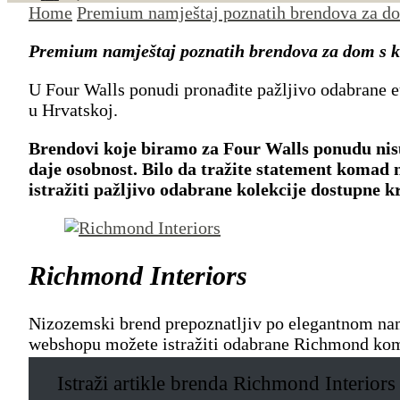
Home
Premium namještaj poznatih brendova za d
Premium namještaj poznatih brendova za dom s 
U Four Walls ponudi pronađite pažljivo odabrane e
u Hrvatskoj.
Brendovi koje biramo za Four Walls ponudu nisu o
daje osobnost. Bilo da tražite statement komad n
istražiti pažljivo odabrane kolekcije dostupne 
Richmond Interiors
Nizozemski brend prepoznatljiv po elegantnom namje
webshopu možete istražiti odabrane Richmond koma
Istraži artikle brenda Richmond Interiors