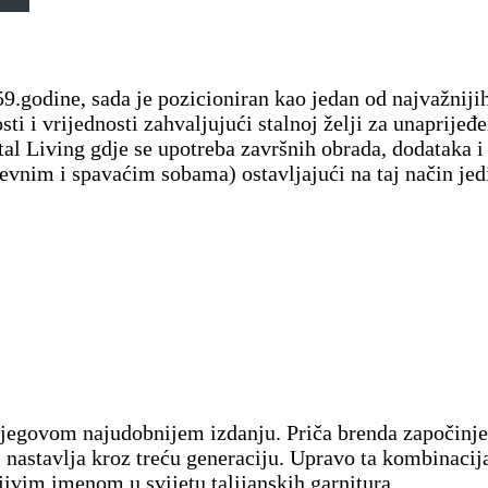
59.godine, sada je pozicioniran kao jedan od najvažnij
i i vrijednosti zahvaljujući stalnoj želji za unaprije
tal Living gdje se upotreba završnih obrada, dodataka i 
vnim i spavaćim sobama) ostavljajući na taj način jedins
 njegovom najudobnijem izdanju. Priča brenda započinje
as nastavlja kroz treću generaciju. Upravo ta kombinaci
jivim imenom u svijetu talijanskih garnitura.