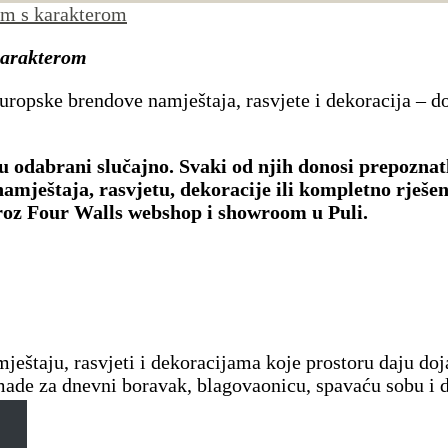
om s karakterom
karakterom
uropske brendove namještaja, rasvjete i dekoracija – d
dabrani slučajno. Svaki od njih donosi prepoznatljiv
amještaja, rasvjetu, dekoracije ili kompletno rješe
kroz Four Walls webshop i showroom u Puli.
štaju, rasvjeti i dekoracijama koje prostoru daju doj
de za dnevni boravak, blagovaonicu, spavaću sobu i 