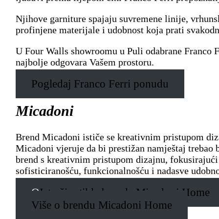
Njihove garniture spajaju suvremene linije, vrhunsk
profinjene materijale i udobnost koja prati svakodn
U Four Walls showroomu u Puli odabrane Franco Fer
najbolje odgovara Vašem prostoru.
Pogledaj Franco Ferri ponudu
Micadoni
Brend Micadoni ističe se kreativnim pristupom diz
Micadoni vjeruje da bi prestižan namještaj trebao 
brend s kreativnim pristupom dizajnu, fokusirajući 
sofisticiranošću, funkcionalnošću i nadasve udobn
O
Istraži artikle brenda Micadoni Home
Više o brendu Micadoni Home