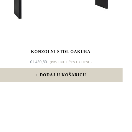
KONZOLNI STOL OAKURA
€
1.439,80
(PDV UKLJUČEN U CIJENU)
DODAJ U KOŠARICU