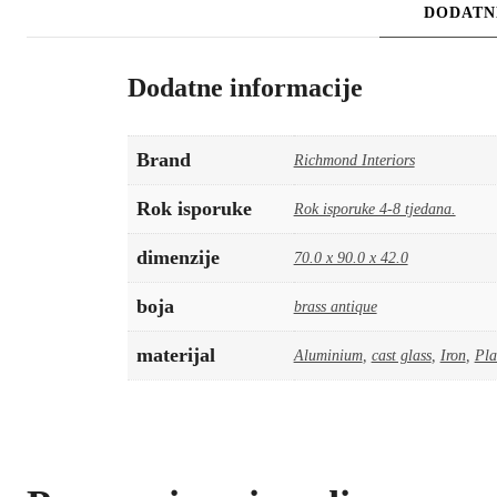
DODATN
Dodatne informacije
Brand
Richmond Interiors
Rok isporuke
Rok isporuke 4-8 tjedana.
dimenzije
70.0 x 90.0 x 42.0
boja
brass antique
materijal
Aluminium
,
cast glass
,
Iron
,
Pla