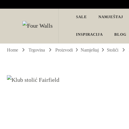
SALE
NAMJEŠTAJ
Four Walls
Sve za interijer po Vašoj mjeri. Salon namještaja, dekoracije i ras
INSPIRACIJA
BLOG
Home
Trgovina
Proizvodi
Namještaj
Stolići