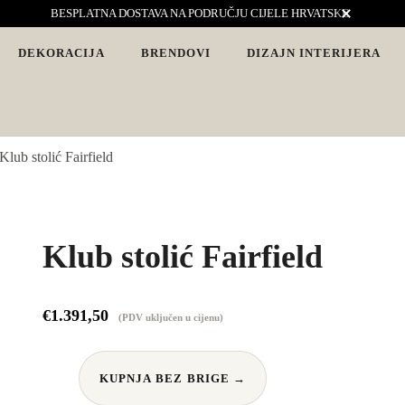
BESPLATNA DOSTAVA NA PODRUČJU CIJELE HRVATSKE
DEKORACIJA
BRENDOVI
DIZAJN INTERIJERA
vjete. Interijeri s karakterom
Klub stolić Fairfield
Klub stolić Fairfield
€
1.391,50
(PDV uključen u cijenu)
KUPNJA BEZ BRIGE →