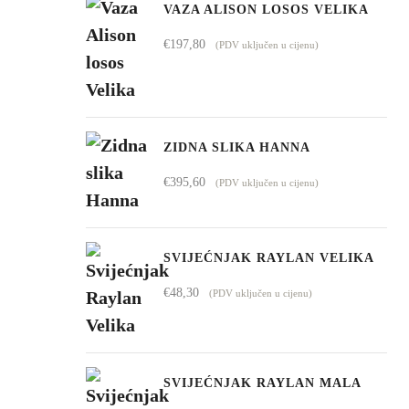
od
VAZA ALISON LOSOS VELIKA
€1.009,00
€
197,80
(PDV uključen u cijenu)
do
€4.295,00
ZIDNA SLIKA HANNA
€
395,60
(PDV uključen u cijenu)
SVIJEĆNJAK RAYLAN VELIKA
€
48,30
(PDV uključen u cijenu)
SVIJEĆNJAK RAYLAN MALA