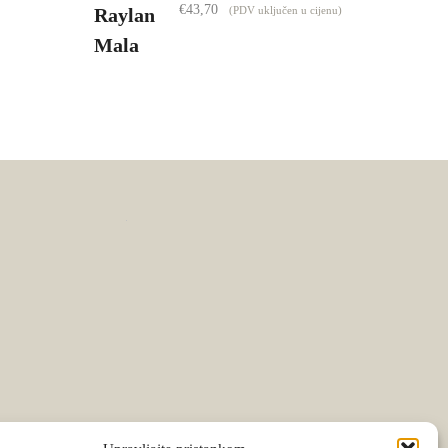
€
43,70
(PDV uključen u cijenu)