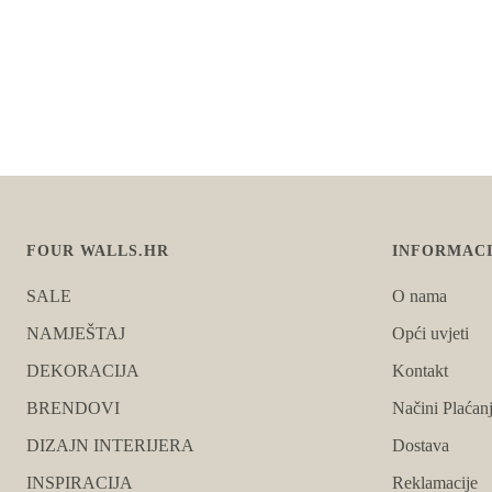
FOUR WALLS.HR
INFORMACI
SALE
O nama
NAMJEŠTAJ
Opći uvjeti
DEKORACIJA
Kontakt
BRENDOVI
Načini Plaćan
DIZAJN INTERIJERA
Dostava
INSPIRACIJA
Reklamacije