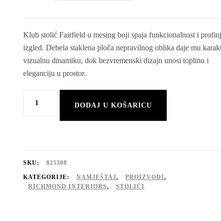
Klub stolić Fairfield u mesing boji spaja funkcionalnost i profin
izgled. Debela staklena ploča nepravilnog oblika daje mu karakt
vizualnu dinamiku, dok bezvremenski dizajn unosi toplinu i
eleganciju u prostor.
Klub
DODAJ U KOŠARICU
stolić
Fairfield
količina
SKU:
825508
KATEGORIJE:
NAMJEŠTAJ
,
PROIZVODI
,
RICHMOND INTERIORS
,
STOLIĆI