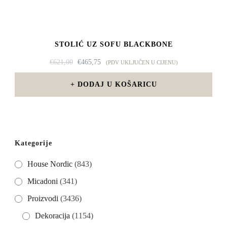
STOLIĆ UZ SOFU BLACKBONE
IZVORNA
TRENUTNA
€
621,00
€
465,75
(PDV UKLJUČEN U CIJENU)
CIJENA
CIJENA
BILA
JE:
DODAJ U KOŠARICU
JE:
€465,75.
€621,00.
Kategorije
House Nordic
(843)
Micadoni
(341)
Proizvodi
(3436)
Dekoracija
(1154)