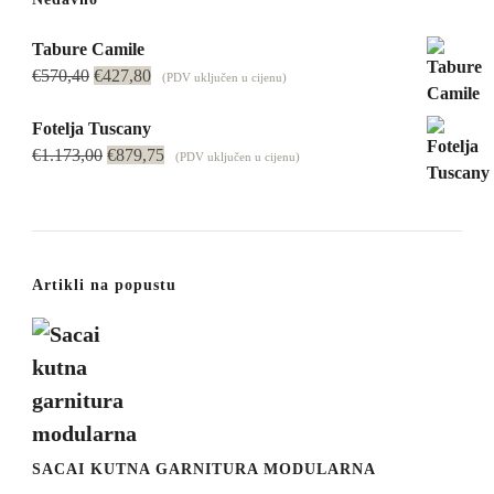
Tabure Camile
Izvorna
Trenutna
€
570,40
€
427,80
(PDV uključen u cijenu)
cijena
cijena
bila
je:
Fotelja Tuscany
je:
Izvorna
€427,80.
Trenutna
€
1.173,00
€
879,75
(PDV uključen u cijenu)
€570,40.
cijena
cijena
bila
je:
je:
€879,75.
€1.173,00.
Artikli na popustu
SACAI KUTNA GARNITURA MODULARNA