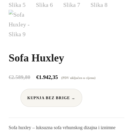
Sofa Huxley
Izvorna
Trenutna
€
2.589,80
€
1.942,35
(PDV uključen u cijenu)
cijena
cijena
KUPNJA BEZ BRIGE →
bila
je:
je:
€1.942,35.
Sofa huxley – luksuzna sofa vrhunskog dizajna i iznimne