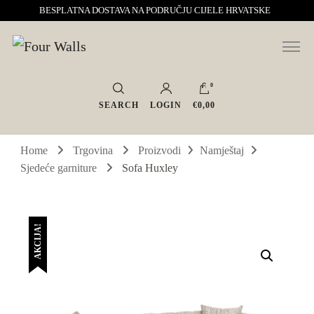
BESPLATNA DOSTAVA NA PODRUČJU CIJELE HRVATSKE
Sve za interijer po Vašoj mjeri. Salon namještaja, dekoracije i rasvjete.
Four Walls
Interijeri s karakterom
0
SEARCH
LOGIN
€0,00
Home
Trgovina
Proizvodi
Namještaj
Sjedeće garniture
Sofa Huxley
AKCIJA!