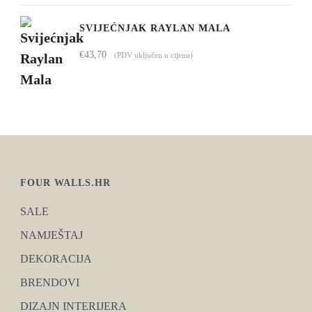
SVIJEĆNJAK RAYLAN MALA
€
43,70
(PDV uključen u cijenu)
FOUR WALLS.HR
SALE
NAMJEŠTAJ
DEKORACIJA
BRENDOVI
DIZAJN INTERIJERA