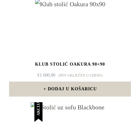
KLUB STOLIĆ OAKURA 90×90
€
1.600,80
(PDV UKLJUČEN U CIJENU)
DODAJ U KOŠARICU
AKCIJA!