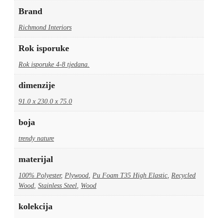
Brand
Richmond Interiors
Rok isporuke
Rok isporuke 4-8 tjedana.
dimenzije
91.0 x 230.0 x 75.0
boja
trendy nature
materijal
100% Polyester
,
Plywood
,
Pu Foam T35 High Elastic
,
Recycled
Wood
,
Stainless Steel
,
Wood
kolekcija