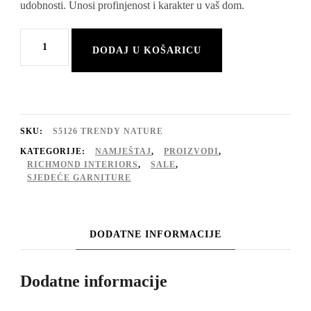
udobnosti. Unosi profinjenost i karakter u vaš dom.
€2.589,80.
Sofa
DODAJ U KOŠARICU
Huxley
količina
SKU:
S5126 TRENDY NATURE
KATEGORIJE:
NAMJEŠTAJ
,
PROIZVODI
,
RICHMOND INTERIORS
,
SALE
,
SJEDEĆE GARNITURE
DODATNE INFORMACIJE
Dodatne informacije