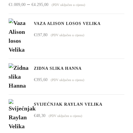
Raspon
–
€
1.009,00
€
4.295,00
(PDV uključen u cijenu)
cijena:
od
VAZA ALISON LOSOS VELIKA
€1.009,00
€
197,80
(PDV uključen u cijenu)
do
€4.295,00
ZIDNA SLIKA HANNA
€
395,60
(PDV uključen u cijenu)
SVIJEĆNJAK RAYLAN VELIKA
€
48,30
(PDV uključen u cijenu)