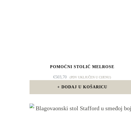
POMOĆNI STOLIĆ MELROSE
€
503,70
(PDV UKLJUČEN U CIJENU)
DODAJ U KOŠARICU