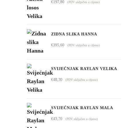
€
197,80
(PDV uključen u cijenu)
do
€4.295,00
ZIDNA SLIKA HANNA
€
395,60
(PDV uključen u cijenu)
SVIJEĆNJAK RAYLAN VELIKA
€
48,30
(PDV uključen u cijenu)
SVIJEĆNJAK RAYLAN MALA
€
43,70
(PDV uključen u cijenu)