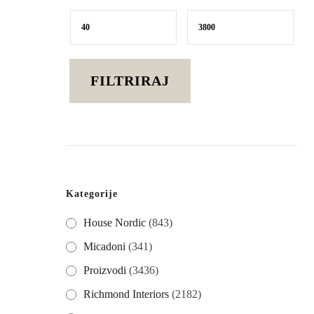
Min
Maks
cijena
cijena
FILTRIRAJ
Kategorije
House Nordic
(843)
Micadoni
(341)
Proizvodi
(3436)
Richmond Interiors
(2182)