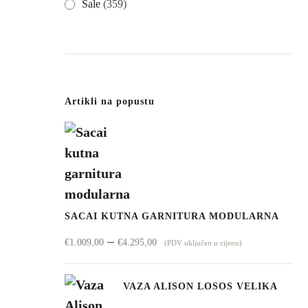
Sale
(359)
Artikli na popustu
SACAI KUTNA GARNITURA MODULARNA
Raspon
–
€
1.009,00
€
4.295,00
(PDV uključen u cijenu)
cijena:
od
VAZA ALISON LOSOS VELIKA
€1.009,00