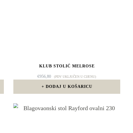
KLUB STOLIĆ MELROSE
€
956,80
(PDV UKLJUČEN U CIJENU)
DODAJ U KOŠARICU