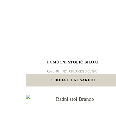
POMOĆNI STOLIĆ BILOXI
€
570,40
(PDV UKLJUČEN U CIJENU)
DODAJ U KOŠARICU