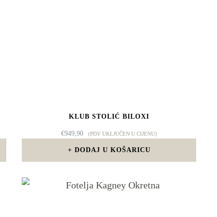
KLUB STOLIĆ BILOXI
€
949,90
(PDV UKLJUČEN U CIJENU)
DODAJ U KOŠARICU