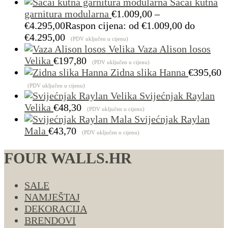
Sacai kutna
garnitura modularna
€
1.009,00
–
€
4.295,00
Raspon cijena: od €1.009,00 do
€4.295,00
(PDV uključen u cijenu)
Vaza Alison losos
Velika
€
197,80
(PDV uključen u cijenu)
Zidna slika Hanna
€
395,60
(PDV uključen u cijenu)
Svijećnjak Raylan
Velika
€
48,30
(PDV uključen u cijenu)
Svijećnjak Raylan
Mala
€
43,70
(PDV uključen u cijenu)
FOUR WALLS.HR
SALE
NAMJEŠTAJ
DEKORACIJA
BRENDOVI