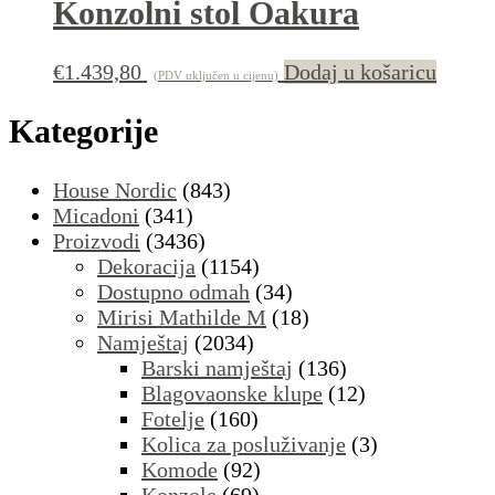
Konzolni stol Oakura
€
1.439,80
Dodaj u košaricu
(PDV uključen u cijenu)
Kategorije
House Nordic
(843)
Micadoni
(341)
Proizvodi
(3436)
Dekoracija
(1154)
Dostupno odmah
(34)
Mirisi Mathilde M
(18)
Namještaj
(2034)
Barski namještaj
(136)
Blagovaonske klupe
(12)
Fotelje
(160)
Kolica za posluživanje
(3)
Komode
(92)