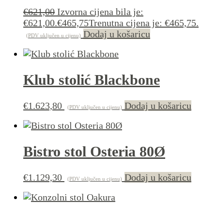
€
621,00
Izvorna cijena bila je:
€621,00.
€
465,75
Trenutna cijena je: €465,75.
Dodaj u košaricu
(PDV uključen u cijenu)
Klub stolić Blackbone
€
1.623,80
Dodaj u košaricu
(PDV uključen u cijenu)
Bistro stol Osteria 80Ø
€
1.129,30
Dodaj u košaricu
(PDV uključen u cijenu)