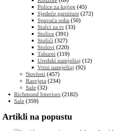
Konzole
(69)
Police za knjige
(45)
Sjedeće garniture
(272)
Spavaća soba
(50)
Stalci za tv
(33)
Stolice
(391)
Stolići
(327)
Stolovi
(220)
Taburei
(119)
Uredski namještaj
(12)
Vrtni namještaj
(92)
Noviteti
(457)
Rasvjeta
(234)
Sale
(32)
Richmond Interiors
(2182)
Sale
(359)
Artikli na popustu