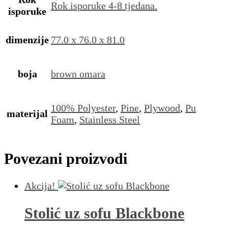
Rok isporuke 4-8 tjedana.
isporuke
dimenzije
77.0 x 76.0 x 81.0
boja
brown omara
100% Polyester
,
Pine
,
Plywood
,
Pu
materijal
Foam
,
Stainless Steel
Povezani proizvodi
Akcija!
Stolić uz sofu Blackbone