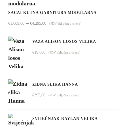
SACAI KUTNA GARNITURA MODULARNA
Raspon
–
€
1.009,00
€
4.295,00
(PDV uključen u cijenu)
cijena:
od
VAZA ALISON LOSOS VELIKA
€1.009,00
€
197,80
(PDV uključen u cijenu)
do
€4.295,00
ZIDNA SLIKA HANNA
€
395,60
(PDV uključen u cijenu)
SVIJEĆNJAK RAYLAN VELIKA