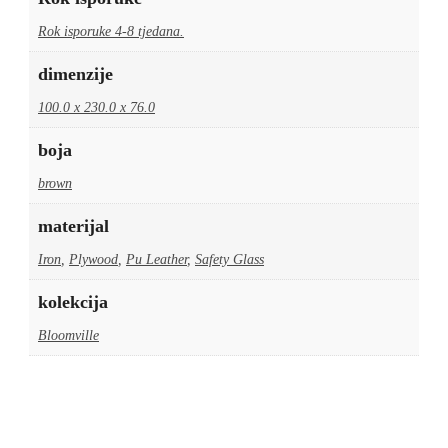
Rok isporuke 4-8 tjedana.
dimenzije
100.0 x 230.0 x 76.0
boja
brown
materijal
Iron
,
Plywood
,
Pu Leather
,
Safety Glass
kolekcija
Bloomville