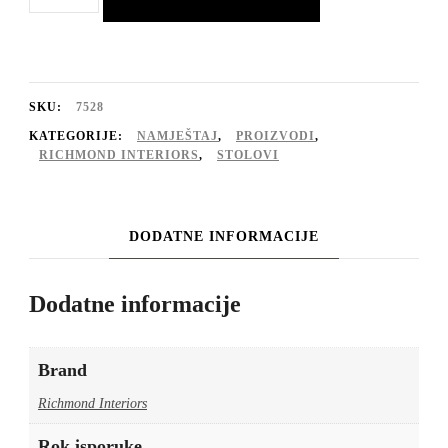
stol
Bloomville
incl.
staklena
SKU:
7528
230
KATEGORIJE:
NAMJEŠTAJ
,
PROIZVODI
,
RICHMOND INTERIORS
,
STOLOVI
količina
DODATNE INFORMACIJE
Dodatne informacije
Brand
Richmond Interiors
Rok isporuke