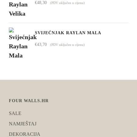
€
48,30
(PDV uključen u cijenu)
SVIJEĆNJAK RAYLAN MALA
€
43,70
(PDV uključen u cijenu)
FOUR WALLS.HR
SALE
NAMJEŠTAJ
DEKORACIJA