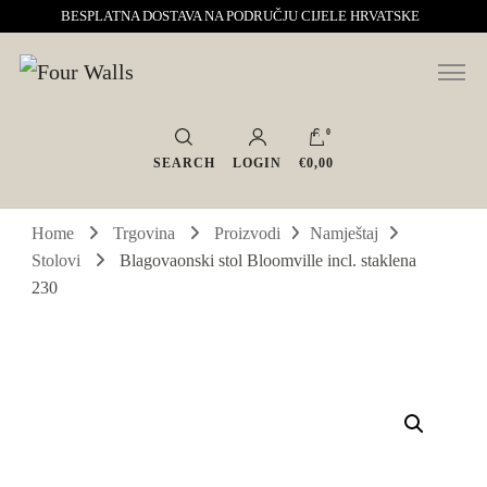
BESPLATNA DOSTAVA NA PODRUČJU CIJELE HRVATSKE
Sve za interijer po Vašoj mjeri. Salon namještaja, dekoracije i rasvjete.
Four Walls
Interijeri s karakterom
0
SEARCH
LOGIN
€0,00
Home
Trgovina
Proizvodi
Namještaj
Stolovi
Blagovaonski stol Bloomville incl. staklena
230