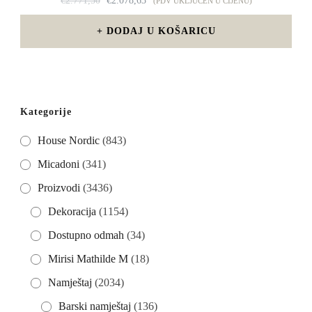
€
2.771,50
€
2.078,63
(PDV UKLJUČEN U CIJENU)
CIJENA
CIJENA
BILA
JE:
DODAJ U KOŠARICU
JE:
€2.078,63.
€2.771,50.
Kategorije
House Nordic
(843)
Micadoni
(341)
Proizvodi
(3436)
Dekoracija
(1154)
Dostupno odmah
(34)
Mirisi Mathilde M
(18)
Namještaj
(2034)
Barski namještaj
(136)