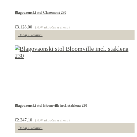
Blagovaonski stol Claremont 230
€
3.128,00
(PDV uključen u cijenu)
Dodaj u košaricu
Blagovaonski stol Bloomville incl. staklena 230
€
2.247,10
(PDV uključen u cijenu)
Dodaj u košaricu