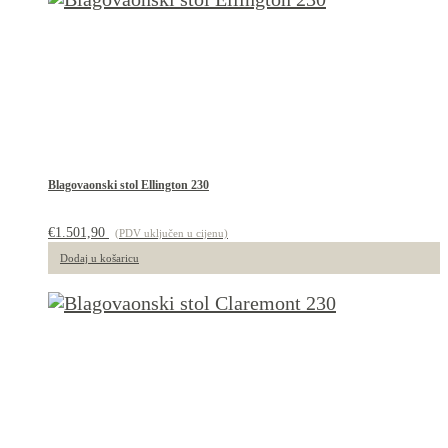
Blagovaonski stol Ellington 230
€
1.501,90
(PDV uključen u cijenu)
Dodaj u košaricu