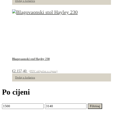
Dodaj u košaricu
Blagovaonski stol Hayley 230
€
2.157,40
(PDV uključen u cijenu)
Dodaj u košaricu
Po cijeni
Min
Maks
Filtriraj
cijena
cijena