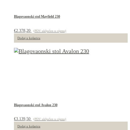
Blagovaonski stol Mayfield 230
€
2.378,20
(PDV uključen u cijenu)
Dodaj u košaricu
Blagovaonski stol Avalon 230
€
3.139,50
(PDV uključen u cijenu)
Dodaj u košaricu