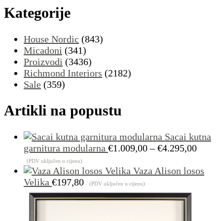
Kategorije
House Nordic
(843)
Micadoni
(341)
Proizvodi
(3436)
Richmond Interiors
(2182)
Sale
(359)
Artikli na popustu
Sacai kutna
Raspo
garnitura modularna
€
1.009,00
–
€
4.295,00
cijena
(PDV uključen u cijenu)
od
Vaza Alison losos
€1.00
Velika
€
197,80
(PDV uključen u cijenu)
do
€4.29