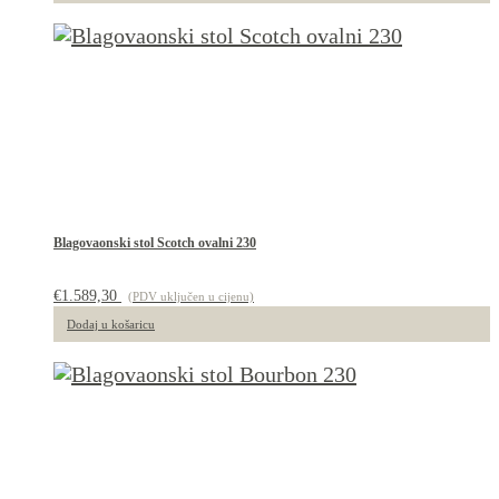
Blagovaonski stol Scotch ovalni 230
€
1.589,30
(PDV uključen u cijenu)
Dodaj u košaricu