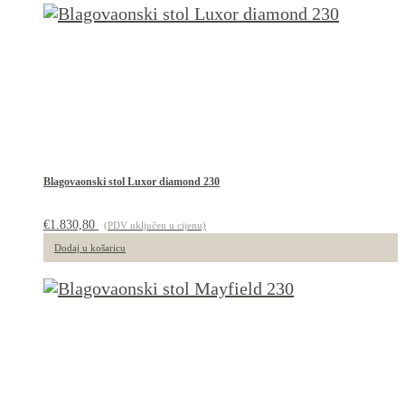
Blagovaonski stol Luxor diamond 230
€
1.830,80
(PDV uključen u cijenu)
Dodaj u košaricu