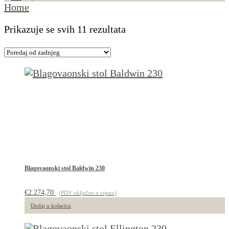
Home
Poredano
Prikazuje se svih 11 rezultata
po
najnovijem
Blagovaonski stol Baldwin 230
€
2.274,70
(PDV uključen u cijenu)
Dodaj u košaricu