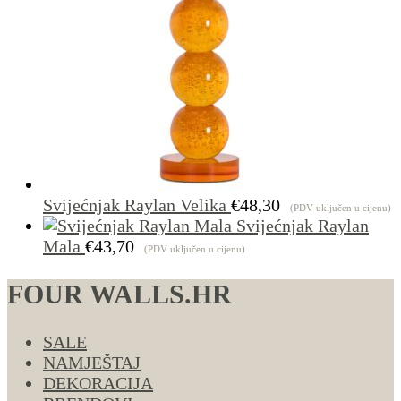
Svijećnjak Raylan Velika
€
48,30
(PDV uključen u cijenu)
Svijećnjak Raylan
Mala
€
43,70
(PDV uključen u cijenu)
FOUR WALLS.HR
SALE
NAMJEŠTAJ
DEKORACIJA