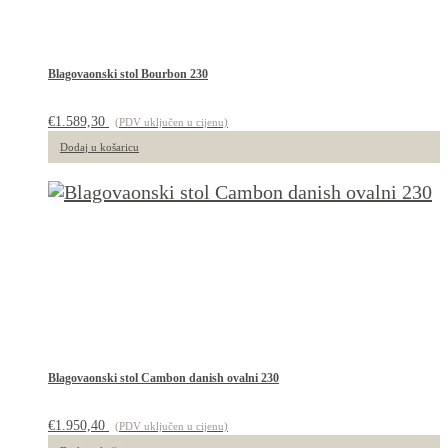
Blagovaonski stol Bourbon 230
€
1.589,30
(PDV uključen u cijenu)
Dodaj u košaricu
Blagovaonski stol Cambon danish ovalni 230
€
1.950,40
(PDV uključen u cijenu)