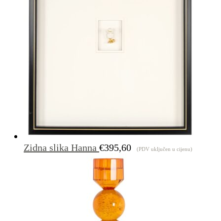
Zidna slika Hanna
€
395,60
(PDV uključen u cijenu)