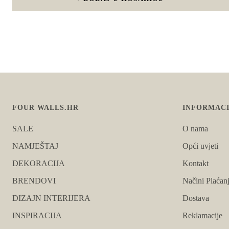
FOUR WALLS.HR
INFORMACI
SALE
O nama
NAMJEŠTAJ
Opći uvjeti
DEKORACIJA
Kontakt
BRENDOVI
Načini Plaćan
DIZAJN INTERIJERA
Dostava
INSPIRACIJA
Reklamacije