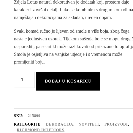
Zdjela Lotus natural dekorativan je dodatak koji prostoru daje
karakter i završni detalj. Lako se kombinira s drugim komadim
namještaja i dekoracijama za skladan, uređen dojam.
Svaki komad ručno je lijevan od smole u više boja, zbog čega
nastaje jedinstven uzorak. Tijekom sušenja boje se mogu drugač
rasporediti, pa se artikl može razlikovati od prikazane fotografij
Smola je osjetljiva na vanjske utjecaje i s vremenom može
promijeniti boju.
Zdjela
DODAJ U KOŠARICU
Lotus
natural
količina
SKU:
215899
KATEGORIJE:
DEKORACIJA
,
NOVITETI
,
PROIZVODI
,
RICHMOND INTERIORS