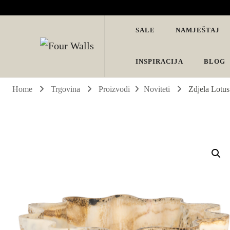
SALE
NAMJEŠTAJ
Four Walls
Sve za interijer po Vašoj mjeri. Salon namještaja, dekoracije i ras
INSPIRACIJA
BLOG
Home
Trgovina
Proizvodi
Noviteti
Zdjela Lotus