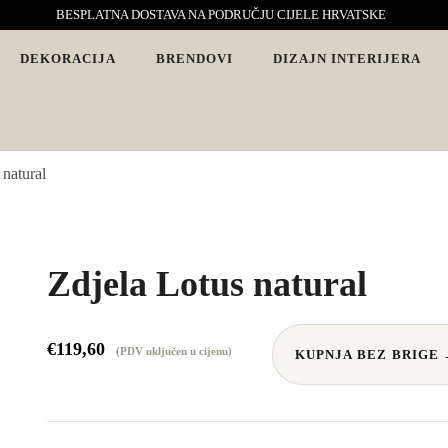
BESPLATNA DOSTAVA NA PODRUČJU CIJELE HRVATSKE
DEKORACIJA
BRENDOVI
DIZAJN INTERIJERA
vjete. Interijeri s karakterom
 natural
Zdjela Lotus natural
€
119,60
(PDV uključen u cijenu)
KUPNJA BEZ BRIGE 