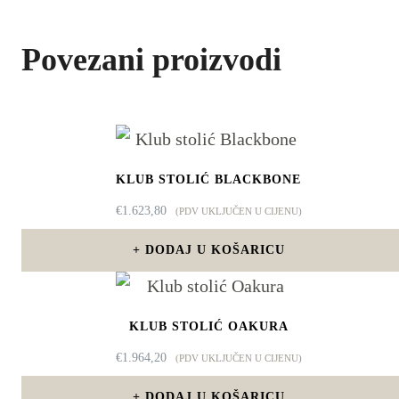
Povezani proizvodi
KLUB STOLIĆ BLACKBONE
€
1.623,80
(PDV UKLJUČEN U CIJENU)
DODAJ U KOŠARICU
KLUB STOLIĆ OAKURA
€
1.964,20
(PDV UKLJUČEN U CIJENU)
DODAJ U KOŠARICU