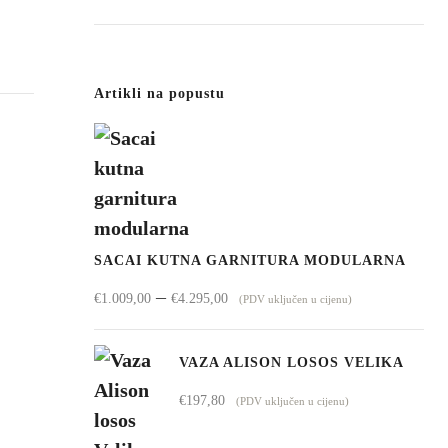
Artikli na popustu
SACAI KUTNA GARNITURA MODULARNA
Raspon
–
€
1.009,00
€
4.295,00
(PDV uključen u cijenu)
cijena:
od
VAZA ALISON LOSOS VELIKA
€1.009,00
€
197,80
(PDV uključen u cijenu)
do
€4.295,00