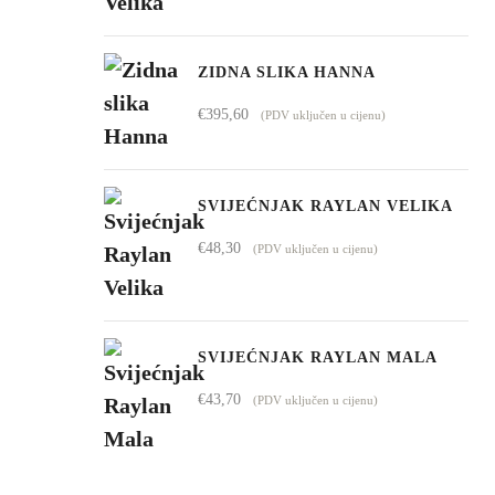
ZIDNA SLIKA HANNA
€
395,60
(PDV uključen u cijenu)
SVIJEĆNJAK RAYLAN VELIKA
€
48,30
(PDV uključen u cijenu)
SVIJEĆNJAK RAYLAN MALA
€
43,70
(PDV uključen u cijenu)