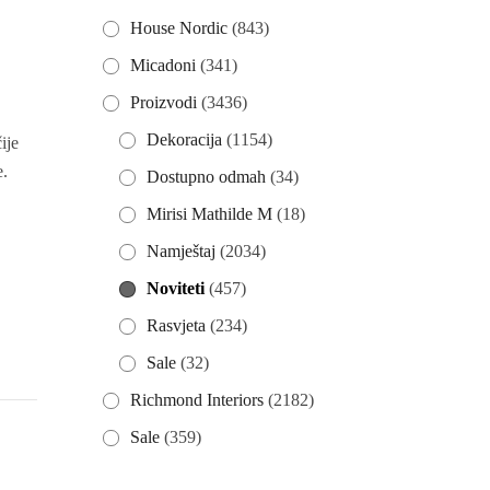
House Nordic
(843)
a
Micadoni
(341)
Proizvodi
(3436)
Dekoracija
(1154)
ije
e.
Dostupno odmah
(34)
Mirisi Mathilde M
(18)
Namještaj
(2034)
Noviteti
(457)
Rasvjeta
(234)
Sale
(32)
Richmond Interiors
(2182)
Sale
(359)