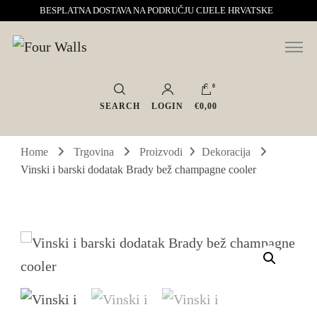
BESPLATNA DOSTAVA NA PODRUČJU CIJELE HRVATSKE
Sve za interijer po Vašoj mjeri. Salon namještaja, dekoracije i rasvjete.
Four Walls
Interijeri s karakterom
0
SEARCH
LOGIN
€0,00
Home
Trgovina
Proizvodi
Dekoracija
Vinski i barski dodatak Brady bež champagne cooler