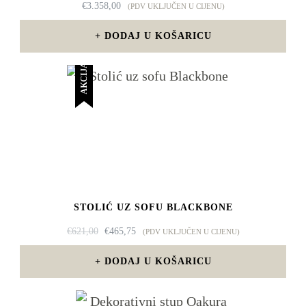
€
3.358,00
(PDV UKLJUČEN U CIJENU)
DODAJ U KOŠARICU
AKCIJA!
STOLIĆ UZ SOFU BLACKBONE
IZVORNA
TRENUTNA
€
621,00
€
465,75
(PDV UKLJUČEN U CIJENU)
CIJENA
CIJENA
BILA
JE:
DODAJ U KOŠARICU
JE:
€465,75.
€621,00.