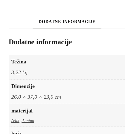
champagne
cooler
količina
DODATNE INFORMACIJE
Dodatne informacije
Težina
3,22 kg
Dimenzije
26,0 × 37,0 × 23,0 cm
materijal
čelik
,
tkanina
boja