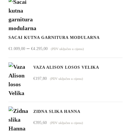
SACAI KUTNA GARNITURA MODULARNA
Raspon
–
€
1.009,00
€
4.295,00
(PDV uključen u cijenu)
cijena:
od
VAZA ALISON LOSOS VELIKA
€1.009,00
€
197,80
(PDV uključen u cijenu)
do
€4.295,00
ZIDNA SLIKA HANNA
€
395,60
(PDV uključen u cijenu)