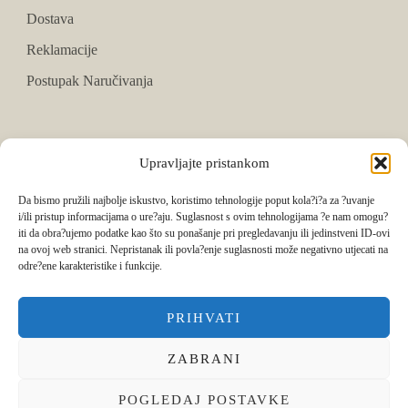
Dostava
Reklamacije
Postupak Naručivanja
PRATITE NAS
Upravljajte pristankom
Facebook
Da bismo pružili najbolje iskustvo, koristimo tehnologije poput kola?i?a za ?uvanje
i/ili pristup informacijama o ure?aju. Suglasnost s ovim tehnologijama ?e nam omogu?
Instagram
iti da obra?ujemo podatke kao što su ponašanje pri pregledavanju ili jedinstveni ID-ovi
na ovoj web stranici. Nepristanak ili povla?enje suglasnosti može negativno utjecati na
Tik Tok
odre?ene karakteristike i funkcije.
PRIHVATI
ZABRANI
POGLEDAJ POSTAVKE