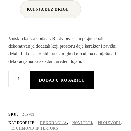
KUPNJA BEZ BRIGE →
Vinski i barski dodatak Brady bež champagne cooler
dekorativan je dodatak koji prostoru daje karakter i završni
detalj. Lako se kombinira s drugim komadima namještaja i
dekoracijama za skladan, uređen dojam.
Vinski
DODAJ U KOŠARICU
i
barski
dodatak
Brady
SKU:
215789
bež
KATEGORIJE:
DEKORACIJA
,
NOVITETI
,
PROIZVODI
,
RICHMOND INTERIORS