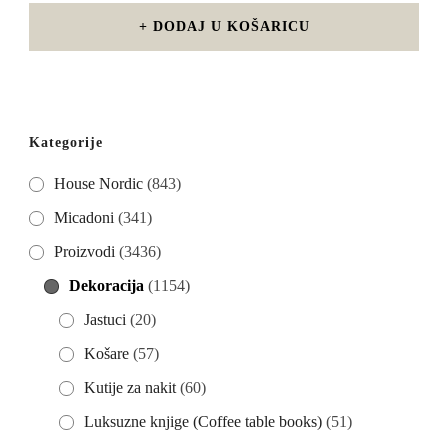
CIJENA
CIJENA
BILA
JE:
DODAJ U KOŠARICU
JE:
€403,65.
€538,20.
Kategorije
House Nordic
(843)
Micadoni
(341)
Proizvodi
(3436)
Dekoracija
(1154)
Jastuci
(20)
Košare
(57)
Kutije za nakit
(60)
Luksuzne knjige (Coffee table books)
(51)