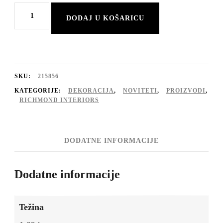
Vaza
DODAJ U KOŠARICU
Sera
smoke
mala
količina
SKU:
215856
KATEGORIJE:
DEKORACIJA
,
NOVITETI
,
PROIZVODI
,
RICHMOND INTERIORS
DODATNE INFORMACIJE
Dodatne informacije
Težina