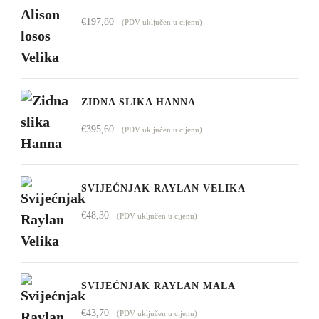
€1.009,00
€
197,80
(PDV uključen u cijenu)
do
€4.295,00
ZIDNA SLIKA HANNA
€
395,60
(PDV uključen u cijenu)
SVIJEĆNJAK RAYLAN VELIKA
€
48,30
(PDV uključen u cijenu)
SVIJEĆNJAK RAYLAN MALA
€
43,70
(PDV uključen u cijenu)