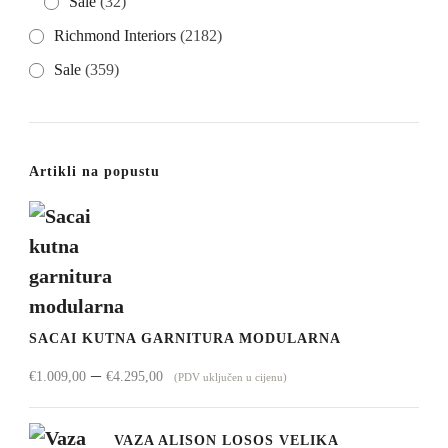
Sale
(32)
Richmond Interiors
(2182)
Sale
(359)
Artikli na popustu
SACAI KUTNA GARNITURA MODULARNA
Raspon
–
€
1.009,00
€
4.295,00
(PDV uključen u cijenu)
cijena:
od
VAZA ALISON LOSOS VELIKA