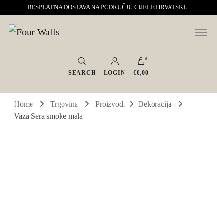
BESPLATNA DOSTAVA NA PODRUČJU CIJELE HRVATSKE
Sve za interijer po Vašoj mjeri. Salon namještaja, dekoracije i rasvjete.
Four Walls
Interijeri s karakterom
0
SEARCH
LOGIN
€0,00
Home
Trgovina
Proizvodi
Dekoracija
Vaza Sera smoke mala