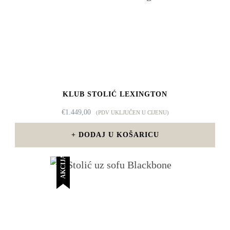
KLUB STOLIĆ LEXINGTON
€
1.449,00
(PDV UKLJUČEN U CIJENU)
DODAJ U KOŠARICU
AKCIJA!