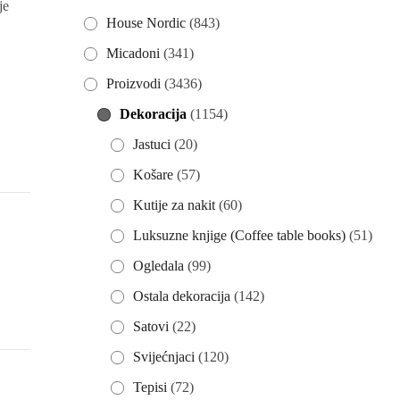
je
House Nordic
(843)
a
Micadoni
(341)
Proizvodi
(3436)
Dekoracija
(1154)
Jastuci
(20)
Košare
(57)
Kutije za nakit
(60)
Luksuzne knjige (Coffee table books)
(51)
Ogledala
(99)
Ostala dekoracija
(142)
Satovi
(22)
Svijećnjaci
(120)
Tepisi
(72)