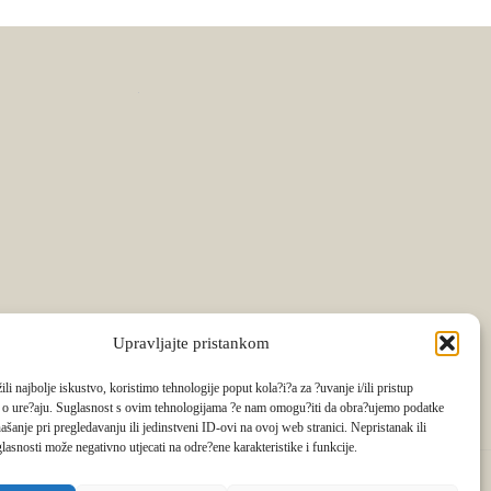
Upravljajte pristankom
li najbolje iskustvo, koristimo tehnologije poput kola?i?a za ?uvanje i/ili pristup
 o ure?aju. Suglasnost s ovim tehnologijama ?e nam omogu?iti da obra?ujemo podatke
ašanje pri pregledavanju ili jedinstveni ID-ovi na ovoj web stranici. Nepristanak ili
lasnosti može negativno utjecati na odre?ene karakteristike i funkcije.