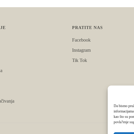
JE
PRATITE NAS
Facebook
Instagram
Tik Tok
ja
čivanja
Da bismo pruži
informacijama
kao što su pon
povla?enje sug