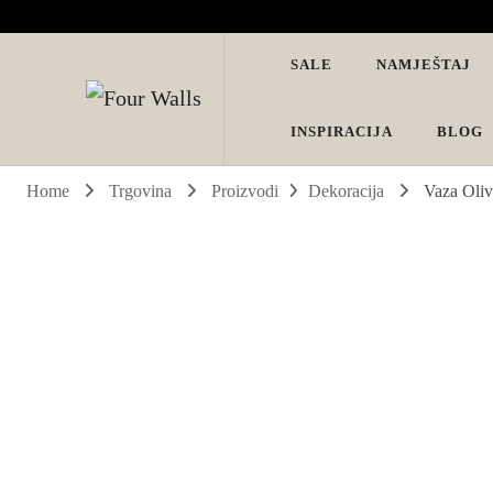
SALE
NAMJEŠTAJ
Four Walls
Sve za interijer po Vašoj mjeri. Salon namještaja, dekoracije i ras
INSPIRACIJA
BLOG
Home
Trgovina
Proizvodi
Dekoracija
Vaza Oliv