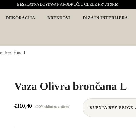
BESPLATNA DOSTAVA NA PODRUČJU CIJELE HRVATSKE
DEKORACIJA
BRENDOVI
DIZAJN INTERIJERA
vjete. Interijeri s karakterom
ra brončana L
Vaza Olivra brončana L
€
110,40
(PDV uključen u cijenu)
KUPNJA BEZ BRIGE 