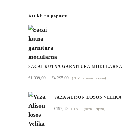
Artikli na popustu
SACAI KUTNA GARNITURA MODULARNA
Raspon
–
€
1.009,00
€
4.295,00
(PDV uključen u cijenu)
cijena:
od
VAZA ALISON LOSOS VELIKA
€1.009,00
€
197,80
(PDV uključen u cijenu)
do
€4.295,00