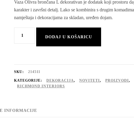
Vaza Olivra brončana L dekorativan je dodatak koji prostoru da
karakter i završni detalj. Lako se kombinira s drugim komadim
namještaja i dekoracijama za skladan, uređen dojam.
Vaza
DODAJ U KOŠARICU
Olivra
brončana
L
količina
SKU:
214511
KATEGORIJE:
DEKORACIJA
,
NOVITETI
,
PROIZVODI
,
RICHMOND INTERIORS
E INFORMACIJE