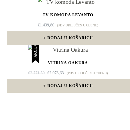
TV KOMODA LEVANTO
€
1.439,80
(PDV UKLJUČEN U CIJENU)
DODAJ U KOŠARICU
AKCIJA!
VITRINA OAKURA
IZVORNA
TRENUTNA
€
2.771,50
€
2.078,63
(PDV UKLJUČEN U CIJENU)
CIJENA
CIJENA
BILA
JE:
DODAJ U KOŠARICU
JE:
€2.078,63.
€2.771,50.