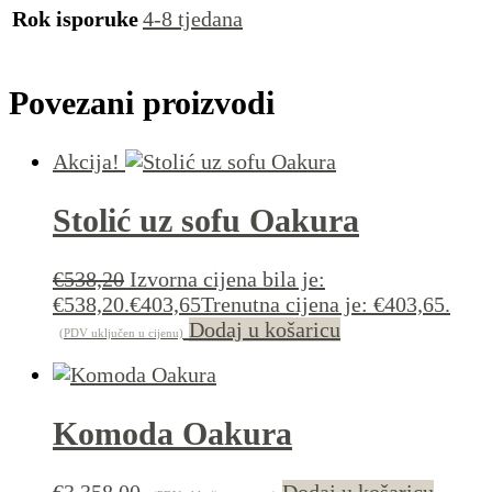
Rok isporuke
4-8 tjedana
Povezani proizvodi
Akcija!
Stolić uz sofu Oakura
€
538,20
Izvorna cijena bila je:
€538,20.
€
403,65
Trenutna cijena je: €403,65.
Dodaj u košaricu
(PDV uključen u cijenu)
Komoda Oakura
€
3.358,00
Dodaj u košaricu