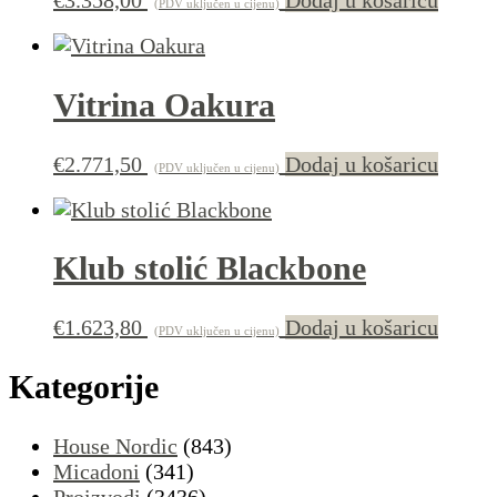
(PDV uključen u cijenu)
Vitrina Oakura
€
2.771,50
Dodaj u košaricu
(PDV uključen u cijenu)
Klub stolić Blackbone
€
1.623,80
Dodaj u košaricu
(PDV uključen u cijenu)
Kategorije
House Nordic
(843)
Micadoni
(341)