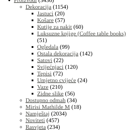
Proizvodi
(3436)
Dekoracija
(1154)
Jastuci
(20)
Košare
(57)
Kutije za nakit
(60)
Luksuzne knjige (Coffee table books)
(51)
Ogledala
(99)
Ostala dekoracija
(142)
Satovi
(22)
Svijećnjaci
(120)
Tepisi
(72)
Umjetno cvijeće
(24)
Vaze
(210)
Zidne slike
(56)
Dostupno odmah
(34)
Mirisi Mathilde M
(18)
Namještaj
(2034)
Noviteti
(457)
Rasvjeta
(234)