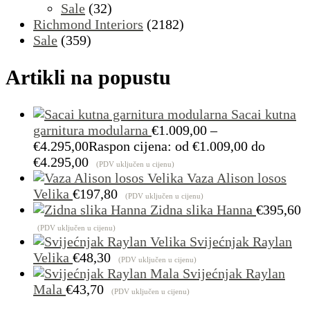
Sale
(32)
Richmond Interiors
(2182)
Sale
(359)
Artikli na popustu
Sacai kutna
garnitura modularna
€
1.009,00
–
€
4.295,00
Raspon cijena: od €1.009,00 do
€4.295,00
(PDV uključen u cijenu)
Vaza Alison losos
Velika
€
197,80
(PDV uključen u cijenu)
Zidna slika Hanna
€
395,60
(PDV uključen u cijenu)
Svijećnjak Raylan
Velika
€
48,30
(PDV uključen u cijenu)
Svijećnjak Raylan
Mala
€
43,70
(PDV uključen u cijenu)