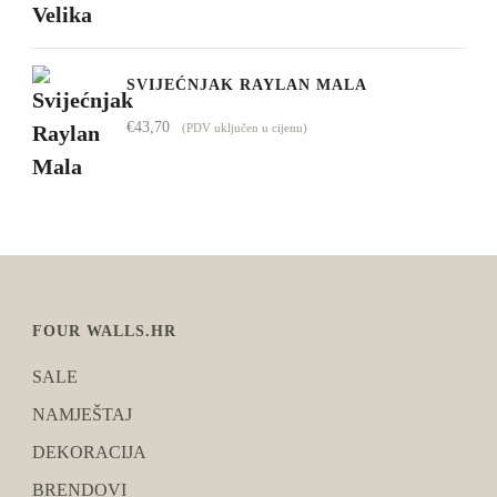
SVIJEĆNJAK RAYLAN MALA
€
43,70
(PDV uključen u cijenu)
FOUR WALLS.HR
SALE
NAMJEŠTAJ
DEKORACIJA
BRENDOVI