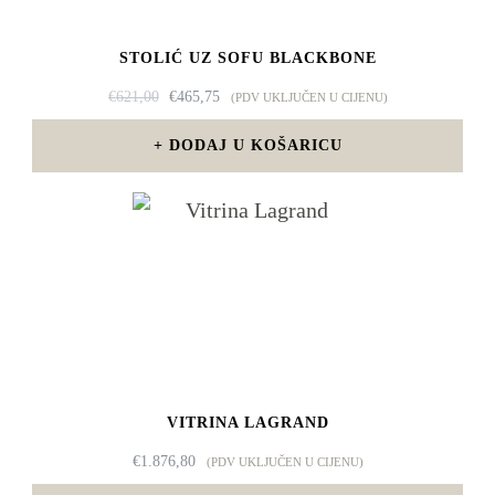
STOLIĆ UZ SOFU BLACKBONE
IZVORNA
TRENUTNA
€
621,00
€
465,75
(PDV UKLJUČEN U CIJENU)
CIJENA
CIJENA
BILA
JE:
DODAJ U KOŠARICU
JE:
€465,75.
€621,00.
VITRINA LAGRAND
€
1.876,80
(PDV UKLJUČEN U CIJENU)