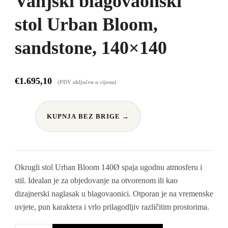
Vanjski blagovaonski
stol Urban Bloom,
sandstone, 140×140
€
1.695,10
(PDV uključen u cijenu)
KUPNJA BEZ BRIGE →
Okrugli stol Urban Bloom 140Ø spaja ugodnu atmosferu i
stil. Idealan je za objedovanje na otvorenom ili kao
dizajnerski naglasak u blagovaonici. Otporan je na vremenske
uvjete, pun karaktera i vrlo prilagodljiv različitim prostorima.