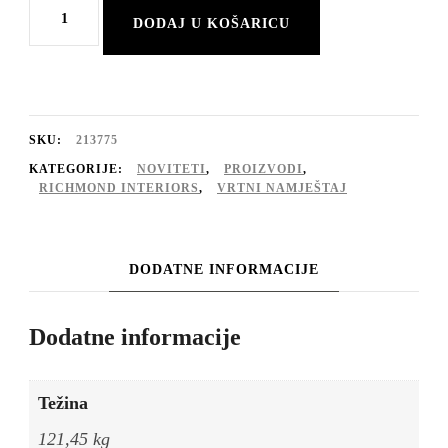
Vanjski
DODAJ U KOŠARICU
blagovaonski
stol
Urban
Bloom,
SKU:
213775
sandstone,
KATEGORIJE:
NOVITETI
,
PROIZVODI
,
RICHMOND INTERIORS
,
VRTNI NAMJEŠTAJ
140x140
količina
DODATNE INFORMACIJE
Dodatne informacije
Težina
121,45 kg