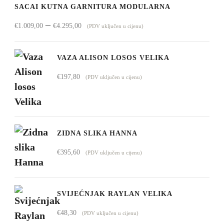
SACAI KUTNA GARNITURA MODULARNA
Raspon
–
€
1.009,00
€
4.295,00
(PDV uključen u cijenu)
cijena:
od
VAZA ALISON LOSOS VELIKA
€1.009,00
€
197,80
(PDV uključen u cijenu)
do
€4.295,00
ZIDNA SLIKA HANNA
€
395,60
(PDV uključen u cijenu)
SVIJEĆNJAK RAYLAN VELIKA
€
48,30
(PDV uključen u cijenu)