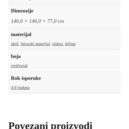
Dimenzije
140,0 × 140,0 × 77,0 cm
materijal
akril
,
betonski materijal
,
vlakno
,
željezo
boja
pješčenjak
Rok isporuke
4-8 tjedana
Povezani proizvodi