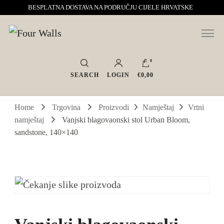
BESPLATNA DOSTAVA NA PODRUČJU CIJELE HRVATSKE
Sve za interijer po Vašoj mjeri. Salon namještaja, dekoracije i rasvjete.
Four Walls
Interijeri s karakterom
0
SEARCH
LOGIN
€0,00
Home
Trgovina
Proizvodi
Namještaj
Vrtni
namještaj
Vanjski blagovaonski stol Urban Bloom,
sandstone, 140×140