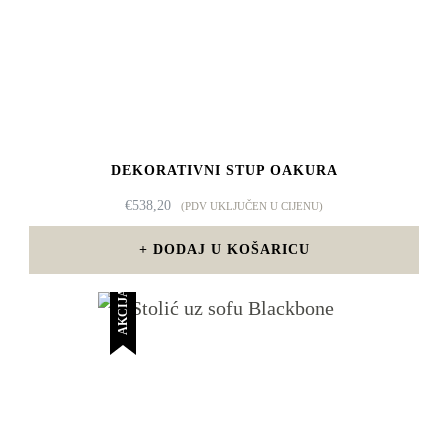
DEKORATIVNI STUP OAKURA
€
538,20
(PDV UKLJUČEN U CIJENU)
DODAJ U KOŠARICU
AKCIJA!