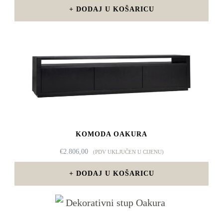
BILA
JE:
DODAJ U KOŠARICU
JE:
€465,75.
€621,00.
KOMODA OAKURA
€
2.806,00
(PDV UKLJUČEN U CIJENU)
DODAJ U KOŠARICU