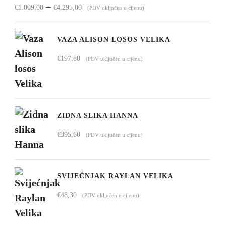
Raspon
–
€
1.009,00
€
4.295,00
(PDV uključen u cijenu)
cijena:
od
VAZA ALISON LOSOS VELIKA
€1.009,00
€
197,80
(PDV uključen u cijenu)
do
€4.295,00
ZIDNA SLIKA HANNA
€
395,60
(PDV uključen u cijenu)
SVIJEĆNJAK RAYLAN VELIKA
€
48,30
(PDV uključen u cijenu)