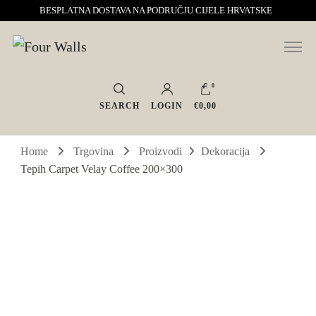
BESPLATNA DOSTAVA NA PODRUČJU CIJELE HRVATSKE
Sve za interijer po Vašoj mjeri. Salon namještaja, dekoracije i rasvjete.
Four Walls
Interijeri s karakterom
0
SEARCH
LOGIN
€0,00
Home
Trgovina
Proizvodi
Dekoracija
Tepih Carpet Velay Coffee 200×300