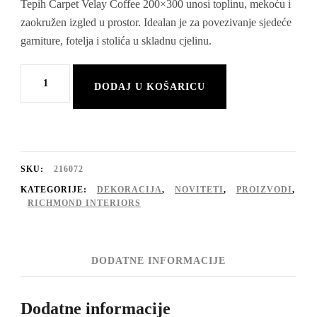
Tepih Carpet Velay Coffee 200×300 unosi toplinu, mekoću i
zaokružen izgled u prostor. Idealan je za povezivanje sjedeće
garniture, fotelja i stolića u skladnu cjelinu.
Tepih
DODAJ U KOŠARICU
Carpet
Velay
Coffee
200x300
SKU:
216072
količina
KATEGORIJE:
DEKORACIJA
,
NOVITETI
,
PROIZVODI
,
RICHMOND INTERIORS
DODATNE INFORMACIJE
Dodatne informacije