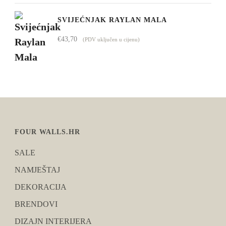
SVIJEĆNJAK RAYLAN MALA
€
43,70
(PDV uključen u cijenu)
FOUR WALLS.HR
SALE
NAMJEŠTAJ
DEKORACIJA
BRENDOVI
DIZAJN INTERIJERA