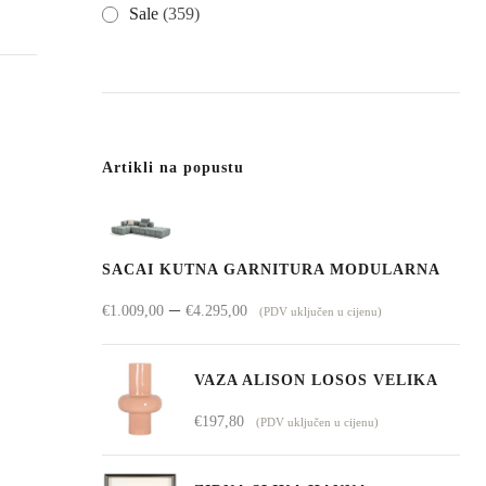
Sale
(359)
Artikli na popustu
SACAI KUTNA GARNITURA MODULARNA
Raspon
–
€
1.009,00
€
4.295,00
(PDV uključen u cijenu)
cijena:
od
VAZA ALISON LOSOS VELIKA
€1.009,00
€
197,80
(PDV uključen u cijenu)
do
€4.295,00