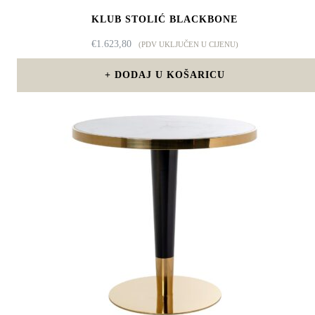
KLUB STOLIĆ BLACKBONE
€
1.623,80
(PDV UKLJUČEN U CIJENU)
DODAJ U KOŠARICU