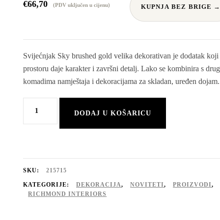
€
66,70
(PDV uključen u cijenu)
KUPNJA BEZ BRIGE 
Svijećnjak Sky brushed gold velika dekorativan je dodatak koji
prostoru daje karakter i završni detalj. Lako se kombinira s dru
komadima namještaja i dekoracijama za skladan, uređen dojam.
Svijećnjak
DODAJ U KOŠARICU
Sky
brushed
gold
velika
SKU:
215715
količina
KATEGORIJE:
DEKORACIJA
,
NOVITETI
,
PROIZVODI
,
RICHMOND INTERIORS