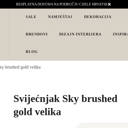
BESPLATNA DOSTAVA NA PODRUČJU CIJELE HRVATSKE
SALE
NAMJEŠTAJ
DEKORACIJA
vjete. Interijeri s karakterom
BRENDOVI
DIZAJN INTERIJERA
INSPIR
BLOG
ky brushed gold velika
Svijećnjak Sky brushed
gold velika