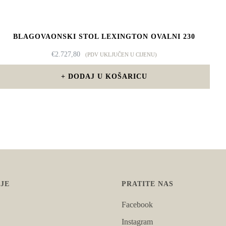
BLAGOVAONSKI STOL LEXINGTON OVALNI 230
€
2.727,80
(PDV UKLJUČEN U CIJENU)
DODAJ U KOŠARICU
JE
PRATITE NAS
Facebook
Instagram