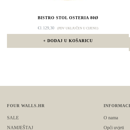
BISTRO STOL OSTERIA 80Ø
€
1.129,30
(PDV UKLJUČEN U CIJENU)
DODAJ U KOŠARICU
FOUR WALLS.HR
INFORMACI
SALE
O nama
NAMJEŠTAJ
Opći uvjeti