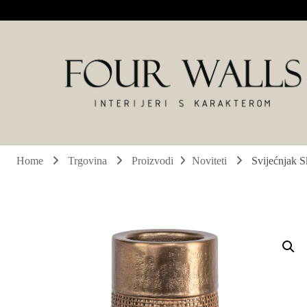
Four Walls
Sve za interijer po Vašoj mjeri. Salon namještaja, dekoracije i ras
Home
Trgovina
Proizvodi
Noviteti
Svijećnjak S