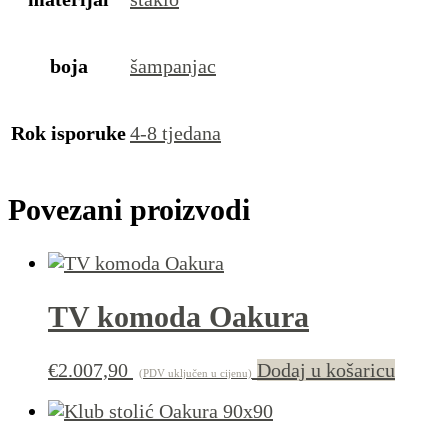
boja
šampanjac
Rok isporuke
4-8 tjedana
Povezani proizvodi
TV komoda Oakura
€
2.007,90
Dodaj u košaricu
(PDV uključen u cijenu)