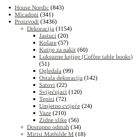
House Nordic
(843)
Micadoni
(341)
Proizvodi
(3436)
Dekoracija
(1154)
Jastuci
(20)
Košare
(57)
Kutije za nakit
(60)
Luksuzne knjige (Coffee table books)
(51)
Ogledala
(99)
Ostala dekoracija
(142)
Satovi
(22)
Svijećnjaci
(120)
Tepisi
(72)
Umjetno cvijeće
(24)
Vaze
(210)
Zidne slike
(56)
Dostupno odmah
(34)
Mirisi Mathilde M
(18)