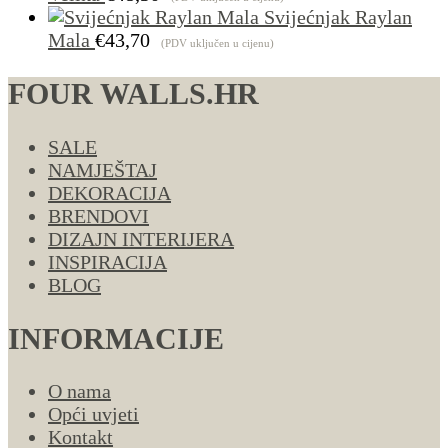
Svijećnjak Raylan
Mala
€
43,70
(PDV uključen u cijenu)
FOUR WALLS.HR
SALE
NAMJEŠTAJ
DEKORACIJA
BRENDOVI
DIZAJN INTERIJERA
INSPIRACIJA
BLOG
INFORMACIJE
O nama
Opći uvjeti
Kontakt