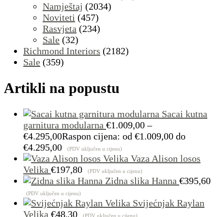
Namještaj
(2034)
Noviteti
(457)
Rasvjeta
(234)
Sale
(32)
Richmond Interiors
(2182)
Sale
(359)
Artikli na popustu
Sacai kutna
garnitura modularna
€
1.009,00
–
€
4.295,00
Raspon cijena: od €1.009,00 do
€4.295,00
(PDV uključen u cijenu)
Vaza Alison losos
Velika
€
197,80
(PDV uključen u cijenu)
Zidna slika Hanna
€
395,60
(PDV uključen u cijenu)
Svijećnjak Raylan
Velika
€
48,30
(PDV uključen u cijenu)