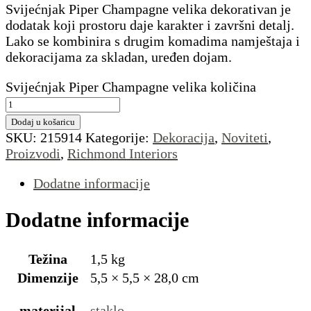
Svijećnjak Piper Champagne velika dekorativan je
dodatak koji prostoru daje karakter i završni detalj.
Lako se kombinira s drugim komadima namještaja i
dekoracijama za skladan, uređen dojam.
Svijećnjak Piper Champagne velika količina
Dodaj u košaricu
SKU:
215914
Kategorije:
Dekoracija
,
Noviteti
,
Proizvodi
,
Richmond Interiors
Dodatne informacije
Dodatne informacije
Težina
1,5 kg
Dimenzije
5,5 × 5,5 × 28,0 cm
materijal
staklo