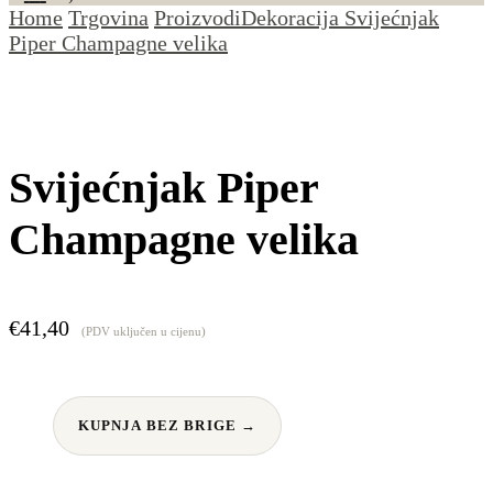
Home
Trgovina
Proizvodi
Dekoracija
Svijećnjak
Piper Champagne velika
Svijećnjak Piper
Champagne velika
€
41,40
(PDV uključen u cijenu)
KUPNJA BEZ BRIGE →