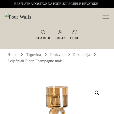
BESPLATNA DOSTAVA NA PODRUČJU CIJELE HRVATSKE
Sve za interijer po Vašoj mjeri. Salon namještaja, dekoracije i rasvjete.
Four Walls
Interijeri s karakterom
0
SEARCH
LOGIN
€0,00
Home
Trgovina
Proizvodi
Dekoracija
Svijećnjak Piper Champagne mala