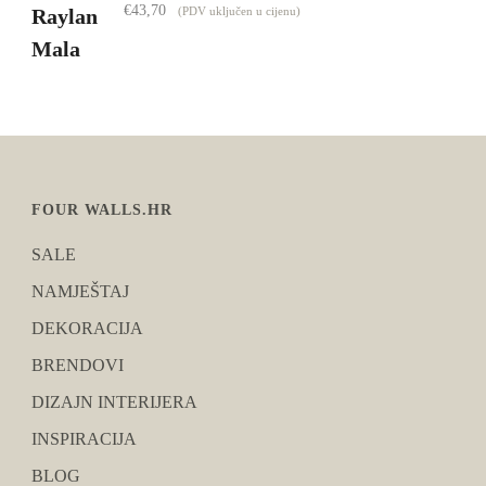
€
43,70
(PDV uključen u cijenu)
FOUR WALLS.HR
SALE
NAMJEŠTAJ
DEKORACIJA
BRENDOVI
DIZAJN INTERIJERA
INSPIRACIJA
BLOG