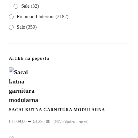
Sale
(32)
Richmond Interiors
(2182)
Sale
(359)
Artikli na popustu
SACAI KUTNA GARNITURA MODULARNA
Raspon
–
€
1.009,00
€
4.295,00
(PDV uključen u cijenu)
cijena: