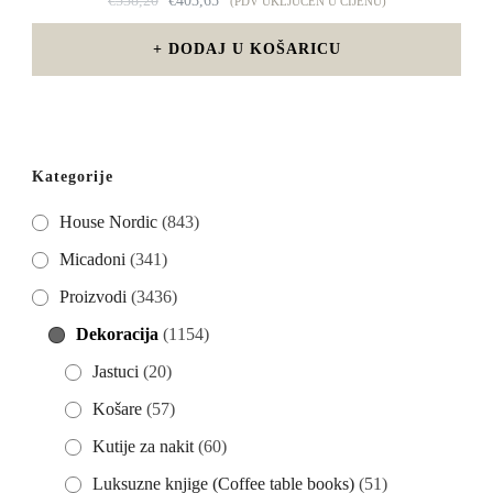
€
538,20
€
403,65
(PDV UKLJUČEN U CIJENU)
CIJENA
CIJENA
BILA
JE:
DODAJ U KOŠARICU
JE:
€403,65.
€538,20.
Kategorije
House Nordic
(843)
Micadoni
(341)
Proizvodi
(3436)
Dekoracija
(1154)
Jastuci
(20)
Košare
(57)
Kutije za nakit
(60)
Luksuzne knjige (Coffee table books)
(51)