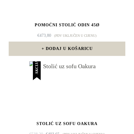
POMOĆNI STOLIĆ ODIN 45Ø
€
473,80
(PDV UKLJUČEN U CIJENU)
DODAJ U KOŠARICU
AKCIJA!
STOLIĆ UZ SOFU OAKURA
IZVORNA
TRENUTNA