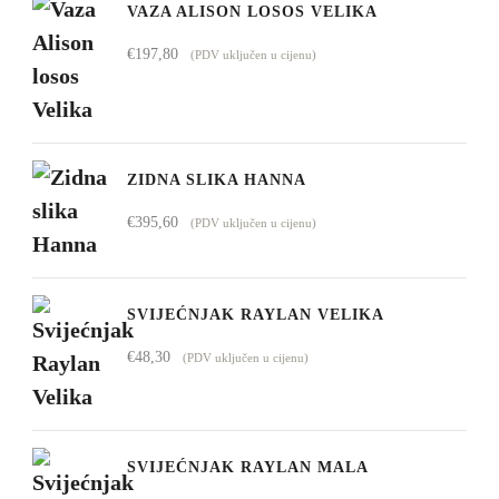
od
VAZA ALISON LOSOS VELIKA
€1.009,00
€
197,80
(PDV uključen u cijenu)
do
€4.295,00
ZIDNA SLIKA HANNA
€
395,60
(PDV uključen u cijenu)
SVIJEĆNJAK RAYLAN VELIKA
€
48,30
(PDV uključen u cijenu)
SVIJEĆNJAK RAYLAN MALA