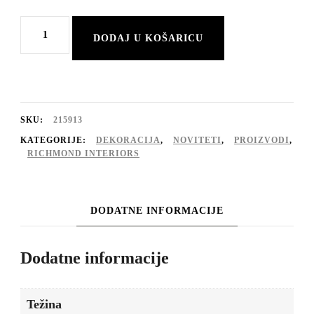
Svijećnjak
DODAJ U KOŠARICU
Piper
Champagne
mala
količina
SKU:
215913
KATEGORIJE:
DEKORACIJA
,
NOVITETI
,
PROIZVODI
,
RICHMOND INTERIORS
DODATNE INFORMACIJE
Dodatne informacije
Težina