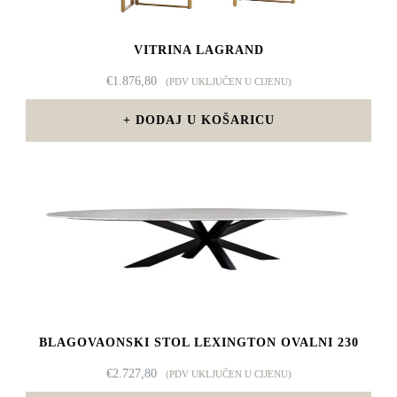
VITRINA LAGRAND
€
1.876,80
(PDV UKLJUČEN U CIJENU)
DODAJ U KOŠARICU
BLAGOVAONSKI STOL LEXINGTON OVALNI 230
€
2.727,80
(PDV UKLJUČEN U CIJENU)