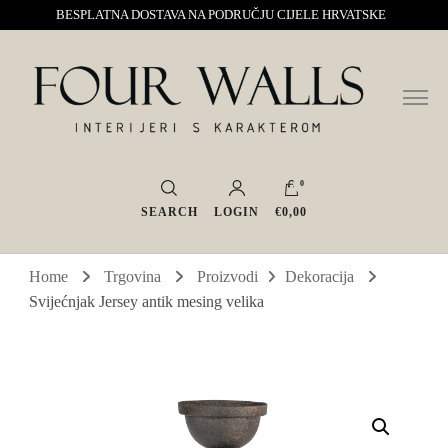
BESPLATNA DOSTAVA NA PODRUČJU CIJELE HRVATSKE
Sve za interijer po Vašoj mjeri. Salon namještaja, dekoracije i rasvjete.
Four Walls
Interijeri s karakterom
0
SEARCH
LOGIN
€0,00
Home
Trgovina
Proizvodi
Dekoracija
Svijećnjak Jersey antik mesing velika