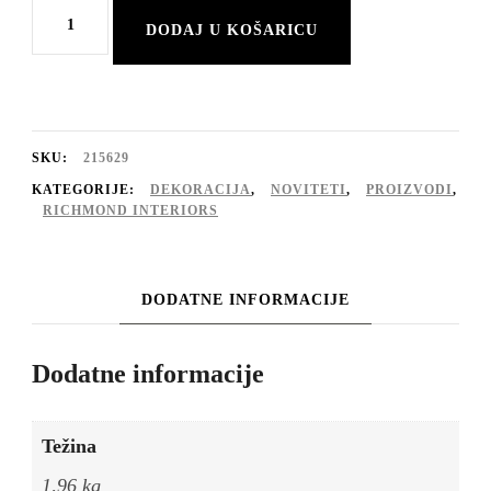
Svijećnjak
DODAJ U KOŠARICU
Jersey
antik
mesing
velika
SKU:
215629
količina
KATEGORIJE:
DEKORACIJA
,
NOVITETI
,
PROIZVODI
,
RICHMOND INTERIORS
DODATNE INFORMACIJE
Dodatne informacije
Težina
1,96 kg