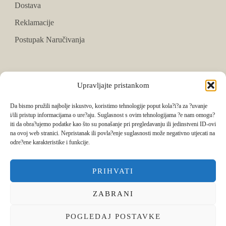
Dostava
Reklamacije
Postupak Naručivanja
PRATITE NAS
Upravljajte pristankom
Facebook
Da bismo pružili najbolje iskustvo, koristimo tehnologije poput kola?i?a za ?uvanje
i/ili pristup informacijama o ure?aju. Suglasnost s ovim tehnologijama ?e nam omogu?
Instagram
iti da obra?ujemo podatke kao što su ponašanje pri pregledavanju ili jedinstveni ID-ovi
na ovoj web stranici. Nepristanak ili povla?enje suglasnosti može negativno utjecati na
Tik Tok
odre?ene karakteristike i funkcije.
PRIHVATI
ZABRANI
POGLEDAJ POSTAVKE