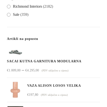
Richmond Interiors
(2182)
Sale
(359)
Artikli na popustu
SACAI KUTNA GARNITURA MODULARNA
Raspon
–
€
1.009,00
€
4.295,00
(PDV uključen u cijenu)
cijena:
od
VAZA ALISON LOSOS VELIKA
€1.009,00
€
197,80
(PDV uključen u cijenu)
do
€4.295,00