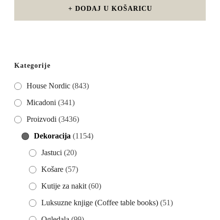
DODAJ U KOŠARICU
Kategorije
House Nordic
(843)
Micadoni
(341)
Proizvodi
(3436)
Dekoracija
(1154)
Jastuci
(20)
Košare
(57)
Kutije za nakit
(60)
Luksuzne knjige (Coffee table books)
(51)
Ogledala
(99)