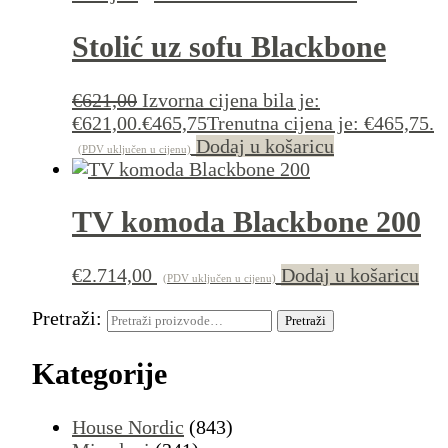
Stolić uz sofu Blackbone
€
621,00
Izvorna cijena bila je:
€621,00.
€
465,75
Trenutna cijena je: €465,75.
Dodaj u košaricu
(PDV uključen u cijenu)
TV komoda Blackbone 200
€
2.714,00
Dodaj u košaricu
(PDV uključen u cijenu)
Pretraži:
Pretraži
Kategorije
House Nordic
(843)