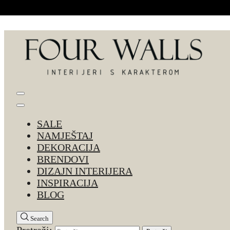
Skip to Content
Four Walls
Sve za interijer po Vašoj mjeri. Salon namještaja, d
SALE
NAMJEŠTAJ
DEKORACIJA
BRENDOVI
DIZAJN INTERIJERA
INSPIRACIJA
BLOG
Search