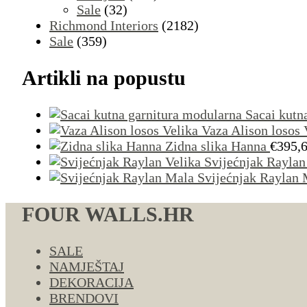
Sale
(32)
Richmond Interiors
(2182)
Sale
(359)
Artikli na popustu
Sacai kutn
Vaza Alison losos 
Zidna slika Hanna
€
395,
Svijećnjak Raylan
Svijećnjak Raylan 
FOUR WALLS.HR
SALE
NAMJEŠTAJ
DEKORACIJA
BRENDOVI