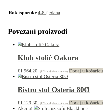
Rok isporuke
4-8 tjedana
Povezani proizvodi
Klub stolić Oakura
€
1.964,20
Dodaj u košaricu
(PDV uključen u cijenu)
Bistro stol Osteria 80Ø
€
1.129,30
Dodaj u košaricu
(PDV uključen u cijenu)
Akcija!