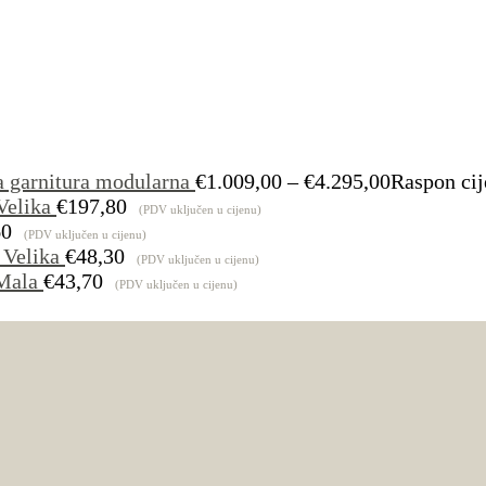
a garnitura modularna
€
1.009,00
–
€
4.295,00
Raspon cij
Velika
€
197,80
(PDV uključen u cijenu)
60
(PDV uključen u cijenu)
 Velika
€
48,30
(PDV uključen u cijenu)
Mala
€
43,70
(PDV uključen u cijenu)