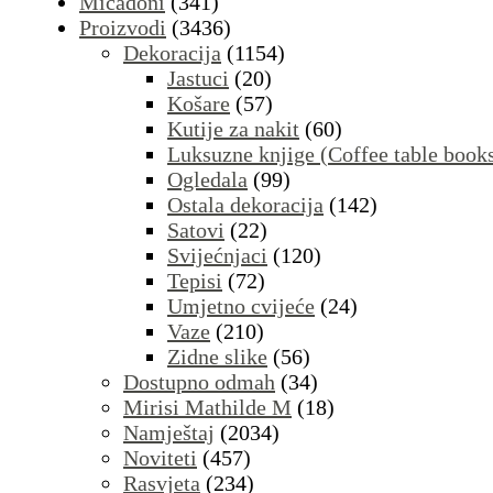
Micadoni
(341)
Proizvodi
(3436)
Dekoracija
(1154)
Jastuci
(20)
Košare
(57)
Kutije za nakit
(60)
Luksuzne knjige (Coffee table book
Ogledala
(99)
Ostala dekoracija
(142)
Satovi
(22)
Svijećnjaci
(120)
Tepisi
(72)
Umjetno cvijeće
(24)
Vaze
(210)
Zidne slike
(56)
Dostupno odmah
(34)
Mirisi Mathilde M
(18)
Namještaj
(2034)
Noviteti
(457)
Rasvjeta
(234)