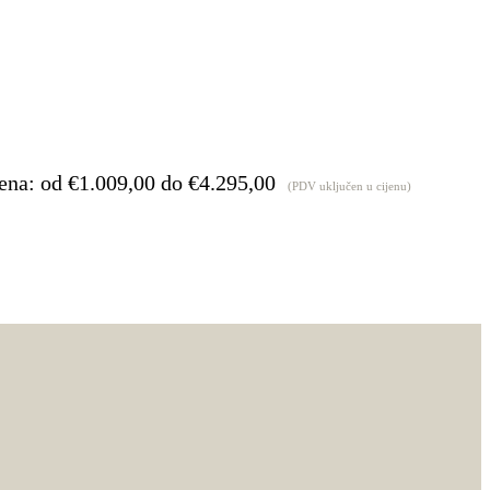
ena: od €1.009,00 do €4.295,00
(PDV uključen u cijenu)