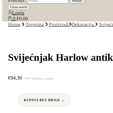
Pretraži:
Close search
Login
0
€0,00
Home
Trgovina
Proizvodi
Dekoracija
Svijeć
Svijećnjak Harlow antik
€
94,30
(PDV uključen u cijenu)
KUPNJA BEZ BRIGE →