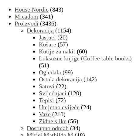
House Nordic
(843)
Micadoni
(341)
Proizvodi
(3436)
Dekoracija
(1154)
Jastuci
(20)
Košare
(57)
Kutije za nakit
(60)
Luksuzne knjige (Coffee table books)
(51)
Ogledala
(99)
Ostala dekoracija
(142)
Satovi
(22)
Svijećnjaci
(120)
Tepisi
(72)
Umjetno cvijeće
(24)
Vaze
(210)
Zidne slike
(56)
Dostupno odmah
(34)
Mirisi Mathilde M
(18)