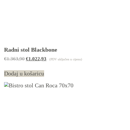
Radni stol Blackbone
€
1.363,90
Izvorna
€
1.022,93
Trenutna
(PDV uključen u cijenu)
cijena
cijena
bila
je:
Dodaj u košaricu
je:
€1.022,93.
€1.363,90.