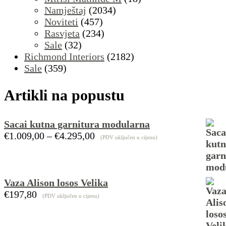
Namještaj
(2034)
Noviteti
(457)
Rasvjeta
(234)
Sale
(32)
Richmond Interiors
(2182)
Sale
(359)
Artikli na popustu
Sacai kutna garnitura modularna
€
1.009,00
–
€
4.295,00
Raspon
(PDV uključen u cijenu)
cijena:
od
€1.009,00
do
Vaza Alison losos Velika
€4.295,00
€
197,80
(PDV uključen u cijenu)