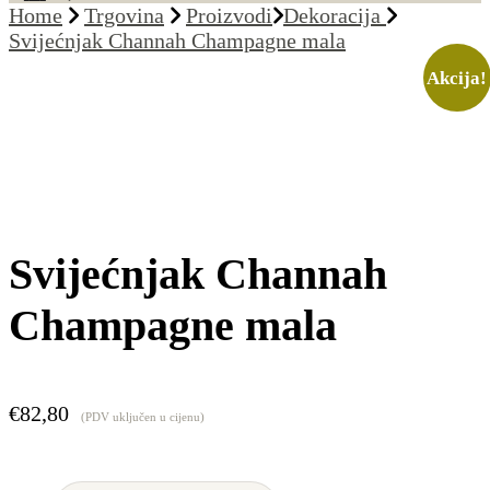
Home
Trgovina
Proizvodi
Dekoracija
Svijećnjak Channah Champagne mala
Akcija!
Svijećnjak Channah
Champagne mala
€
82,80
(PDV uključen u cijenu)