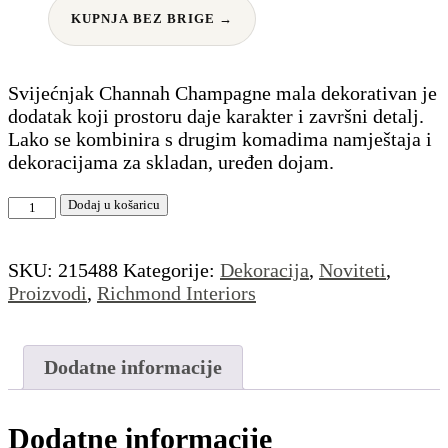
KUPNJA BEZ BRIGE →
Svijećnjak Channah Champagne mala dekorativan je
dodatak koji prostoru daje karakter i završni detalj.
Lako se kombinira s drugim komadima namještaja i
dekoracijama za skladan, uređen dojam.
Svijećnjak
Dodaj u košaricu
Channah
Champagne
SKU:
215488
Kategorije:
Dekoracija
,
Noviteti
,
mala
Proizvodi
,
Richmond Interiors
količina
Dodatne informacije
Dodatne informacije