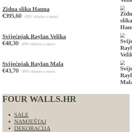
Zidna slika Hanna
€
395,60
(PDV uključen u cijenu)
Svijećnjak Raylan Velika
€
48,30
(PDV uključen u cijenu)
Svijećnjak Raylan Mala
€
43,70
(PDV uključen u cijenu)
FOUR WALLS.HR
SALE
NAMJEŠTAJ
DEKORACIJA