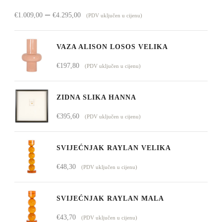
Raspon
–
€
1.009,00
€
4.295,00
(PDV uključen u cijenu)
cijena:
od
VAZA ALISON LOSOS VELIKA
€1.009,00
€
197,80
(PDV uključen u cijenu)
do
€4.295,00
ZIDNA SLIKA HANNA
€
395,60
(PDV uključen u cijenu)
SVIJEĆNJAK RAYLAN VELIKA
€
48,30
(PDV uključen u cijenu)
SVIJEĆNJAK RAYLAN MALA
€
43,70
(PDV uključen u cijenu)