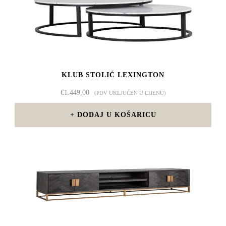
KLUB STOLIĆ LEXINGTON
€
1.449,00
(PDV UKLJUČEN U CIJENU)
DODAJ U KOŠARICU