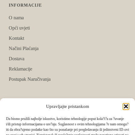
INFORMACIJE
O nama
Opći uvjeti
Kontakt
Načini Plaćanja
Dostava
Reklamacije
Postupak Naručivanja
PRATITE NAS
Upravljajte pristankom
Facebook
Da bismo pružili najbolje iskustvo, koristimo tehnologije poput kola?i?a za ?uvanje
i/ili pristup informacijama o ure?aju. Suglasnost s ovim tehnologijama ?e nam omogu?
Instagram
iti da obra?ujemo podatke kao što su ponašanje pri pregledavanju ili jedinstveni ID-ovi