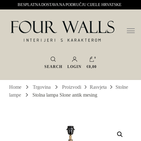
BESPLATNA DOSTAVA NA PODRUČJU CIJELE HRVATSKE
Sve za interijer po Vašoj mjeri. Salon namještaja, dekoracije i rasvjete.
Four Walls
Interijeri s karakterom
0
SEARCH
LOGIN
€0,00
Home
Trgovina
Proizvodi
Rasvjeta
Stolne
lampe
Stolna lampa Slone antik mesing