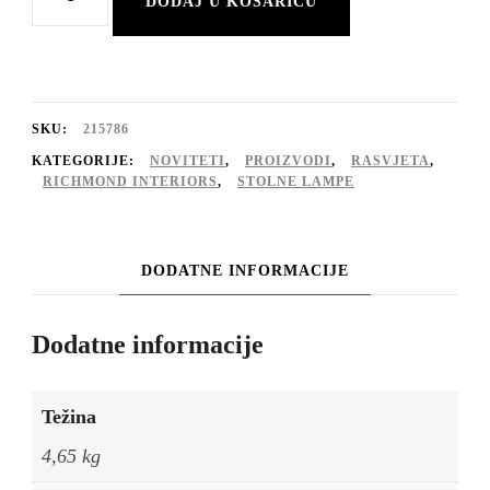
DODAJ U KOŠARICU
lampa
Slone
antik
mesing
SKU:
215786
količina
KATEGORIJE:
NOVITETI
,
PROIZVODI
,
RASVJETA
,
RICHMOND INTERIORS
,
STOLNE LAMPE
DODATNE INFORMACIJE
Dodatne informacije
Težina
4,65 kg