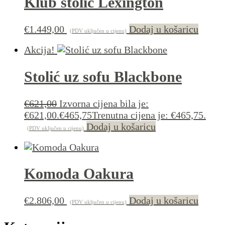
Klub stolić Lexington
€
1.449,00
Dodaj u košaricu
(PDV uključen u cijenu)
Akcija!
Stolić uz sofu Blackbone
€
621,00
Izvorna cijena bila je:
€621,00.
€
465,75
Trenutna cijena je: €465,75.
Dodaj u košaricu
(PDV uključen u cijenu)
Komoda Oakura
€
2.806,00
Dodaj u košaricu
(PDV uključen u cijenu)