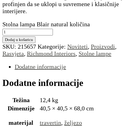
profinjen da se uklopi u suvremene i klasičnije
interijere.
Stolna lampa Blair natural količina
Dodaj u košaricu
SKU:
215657
Kategorije:
Noviteti
,
Proizvodi
,
Rasvjeta
,
Richmond Interiors
,
Stolne lampe
Dodatne informacije
Dodatne informacije
Težina
12,4 kg
Dimenzije
40,5 × 40,5 × 68,0 cm
materijal
travertin
,
željezo