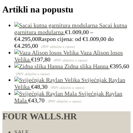
Artikli na popustu
Sacai kutna
garnitura modularna
€
1.009,00
–
€
4.295,00
Raspon cijena: od €1.009,00 do
€4.295,00
(PDV uključen u cijenu)
Vaza Alison losos
Velika
€
197,80
(PDV uključen u cijenu)
Zidna slika Hanna
€
395,60
(PDV uključen u cijenu)
Svijećnjak Raylan
Velika
€
48,30
(PDV uključen u cijenu)
Svijećnjak Raylan
Mala
€
43,70
(PDV uključen u cijenu)
FOUR WALLS.HR
SALE