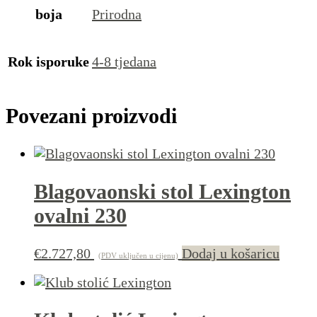
boja
Prirodna
Rok isporuke
4-8 tjedana
Povezani proizvodi
Blagovaonski stol Lexington
ovalni 230
€
2.727,80
Dodaj u košaricu
(PDV uključen u cijenu)