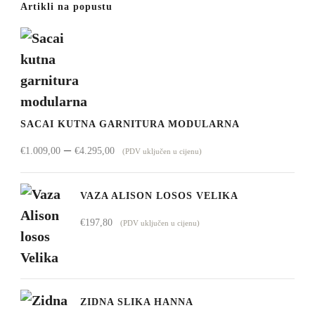
Artikli na popustu
SACAI KUTNA GARNITURA MODULARNA
Raspon
–
€
1.009,00
€
4.295,00
(PDV uključen u cijenu)
cijena:
od
VAZA ALISON LOSOS VELIKA
€1.009,00
€
197,80
(PDV uključen u cijenu)
do
€4.295,00
ZIDNA SLIKA HANNA