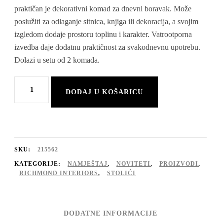
praktičan je dekorativni komad za dnevni boravak. Može
poslužiti za odlaganje sitnica, knjiga ili dekoracija, a svojim
izgledom dodaje prostoru toplinu i karakter. Vatrootporna
izvedba daje dodatnu praktičnost za svakodnevnu upotrebu.
Dolazi u setu od 2 komada.
Stolić
DODAJ U KOŠARICU
Windsor
walnut
lodge
desert
SKU:
215562
vatrootporno
KATEGORIJE:
NAMJEŠTAJ
,
NOVITETI
,
PROIZVODI
,
RICHMOND INTERIORS
,
STOLIĆI
(set
2
kom)
DODATNE INFORMACIJE