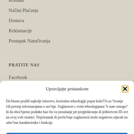
Kontakt
Načini Plaćanja
Dostava
Reklamacije
Postupak Naručivanja
PRATITE NAS
Facebook
Instagram
Upravljajte pristankom
Tik Tok
Da bismo pružili najbolje iskustvo, koristimo tehnologije poput kola?i?a za ?uvanje
i/ili pristup informacijama o ure?aju. Suglasnost s ovim tehnologijama ?e nam omogu?
iti da obra?ujemo podatke kao što su ponašanje pri pregledavanju ili jedinstveni ID-ovi
na ovoj web stranici. Nepristanak ili povla?enje suglasnosti može negativno utjecati na
odre?ene karakteristike i funkcije.