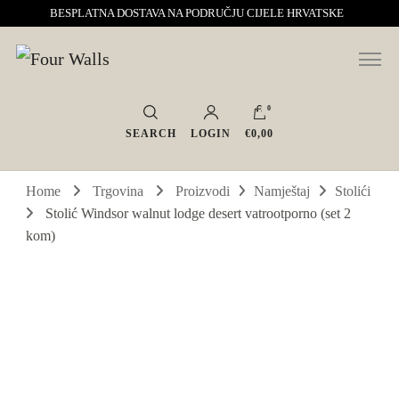
BESPLATNA DOSTAVA NA PODRUČJU CIJELE HRVATSKE
Sve za interijer po Vašoj mjeri. Salon namještaja, dekoracije i rasvjete.
Four Walls
Interijeri s karakterom
0
SEARCH
LOGIN
€0,00
Home
Trgovina
Proizvodi
Namještaj
Stolići
Stolić Windsor walnut lodge desert vatrootporno (set 2
kom)