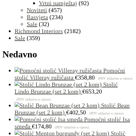
Vrtni namještaj
(92)
Noviteti
(457)
Rasvjeta
(234)
Sale
(32)
Richmond Interiors
(2182)
Sale
(359)
Nedavno
Pomoćni
stolić Villeray ružičasta
€
358,80
(PDV uključen u cijenu)
Stolić
Lindo Brunzae (set 2 kom)
€
653,20
(PDV uključen u cijenu)
Stolić Bean
Brunzae (set 2 kom)
€
402,50
(PDV uključen u cijenu)
Pomoćni stolić Isa
smeđa
€
174,80
(PDV uključen u cijenu)
Stolić