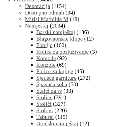
Dekoracija
(1154)
Dostupno odmah
(34)
Mirisi Mathilde M
(18)
Namještaj
(2034)
Barski namještaj
(136)
Blagovaonske klupe
(12)
Fotelje
(160)
Kolica za posluživanje
(3)
Komode
(92)
Konzole
(69)
Police za knjige
(45)
Sjedeće garniture
(272)
Spavaća soba
(50)
Stalci za tv
(33)
Stolice
(391)
Stolići
(327)
Stolovi
(220)
Taburei
(119)
Uredski namještaj
(12)