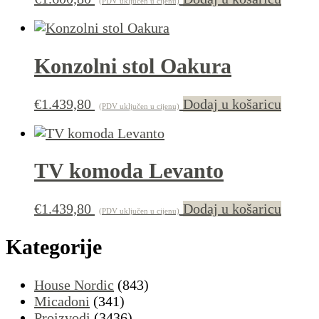
(PDV uključen u cijenu)
Konzolni stol Oakura
€
1.439,80
Dodaj u košaricu
(PDV uključen u cijenu)
TV komoda Levanto
€
1.439,80
Dodaj u košaricu
(PDV uključen u cijenu)
Kategorije
House Nordic
(843)
Micadoni
(341)
Proizvodi
(3436)