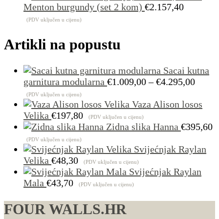
Menton burgundy (set 2 kom)
€
2.157,40
(PDV uključen u cijenu)
Artikli na popustu
Sacai kutna
Raspo
garnitura modularna
€
1.009,00
–
€
4.295,00
cijena
(PDV uključen u cijenu)
od
Vaza Alison losos
€1.00
Velika
€
197,80
(PDV uključen u cijenu)
do
Zidna slika Hanna
€
395,60
€4.29
(PDV uključen u cijenu)
Svijećnjak Raylan
Velika
€
48,30
(PDV uključen u cijenu)
Svijećnjak Raylan
Mala
€
43,70
(PDV uključen u cijenu)
FOUR WALLS.HR