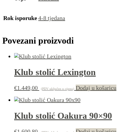
Rok isporuke
4-8 tjedana
Povezani proizvodi
Klub stolić Lexington
€
1.449,00
Dodaj u košaricu
(PDV uključen u cijenu)
Klub stolić Oakura 90×90
€
1.600,80
Dodaj u košaricu