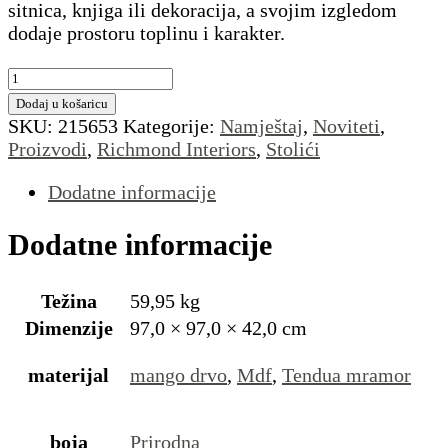
sitnica, knjiga ili dekoracija, a svojim izgledom
dodaje prostoru toplinu i karakter.
Stolić
Kato
Dodaj u košaricu
natural
SKU:
215653
Kategorije:
Namještaj
,
Noviteti
,
količina
Proizvodi
,
Richmond Interiors
,
Stolići
Dodatne informacije
Dodatne informacije
Težina
59,95 kg
Dimenzije
97,0 × 97,0 × 42,0 cm
materijal
mango drvo
,
Mdf
,
Tendua mramor
boja
Prirodna