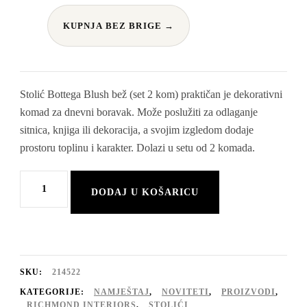
KUPNJA BEZ BRIGE →
Stolić Bottega Blush bež (set 2 kom) praktičan je dekorativni
komad za dnevni boravak. Može poslužiti za odlaganje
sitnica, knjiga ili dekoracija, a svojim izgledom dodaje
prostoru toplinu i karakter. Dolazi u setu od 2 komada.
Stolić
DODAJ U KOŠARICU
Bottega
Blush
bež
(set
SKU:
214522
2
KATEGORIJE:
NAMJEŠTAJ
,
NOVITETI
,
PROIZVODI
,
RICHMOND INTERIORS
,
STOLIĆI