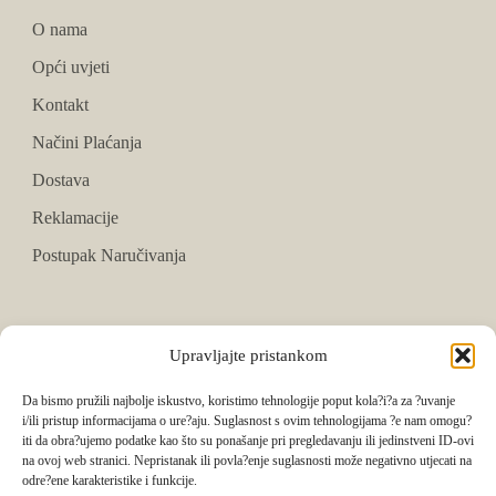
O nama
Opći uvjeti
Kontakt
Načini Plaćanja
Dostava
Reklamacije
Postupak Naručivanja
PRATITE NAS
Upravljajte pristankom
Facebook
Da bismo pružili najbolje iskustvo, koristimo tehnologije poput kola?i?a za ?uvanje
i/ili pristup informacijama o ure?aju. Suglasnost s ovim tehnologijama ?e nam omogu?
Instagram
iti da obra?ujemo podatke kao što su ponašanje pri pregledavanju ili jedinstveni ID-ovi
na ovoj web stranici. Nepristanak ili povla?enje suglasnosti može negativno utjecati na
Tik Tok
odre?ene karakteristike i funkcije.