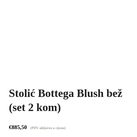
Stolić Bottega Blush bež
(set 2 kom)
€
885,50
(PDV uključen u cijenu)