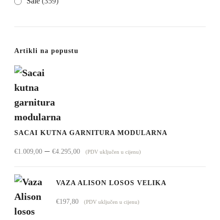
Sale
(359)
Artikli na popustu
SACAI KUTNA GARNITURA MODULARNA
Raspon
–
€
1.009,00
€
4.295,00
(PDV uključen u cijenu)
cijena:
od
VAZA ALISON LOSOS VELIKA
€1.009,00
€
197,80
(PDV uključen u cijenu)
do