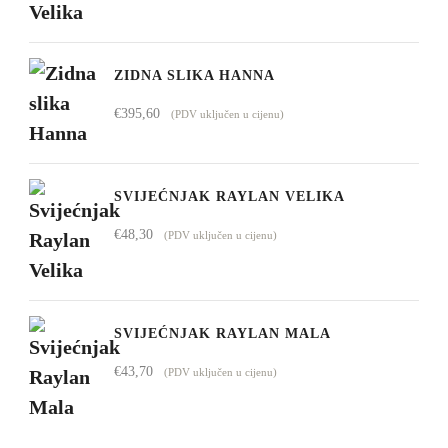
€4.295,00
ZIDNA SLIKA HANNA
€
395,60
(PDV uključen u cijenu)
SVIJEĆNJAK RAYLAN VELIKA
€
48,30
(PDV uključen u cijenu)
SVIJEĆNJAK RAYLAN MALA
€
43,70
(PDV uključen u cijenu)