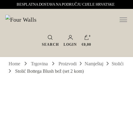
BESPLATNA DOSTAVA NA PODRUČJU CIJELE HRVATSKE
Sve za interijer po Vašoj mjeri. Salon namještaja, dekoracije i rasvjete.
Four Walls
Interijeri s karakterom
0
SEARCH
LOGIN
€0,00
Home
Trgovina
Proizvodi
Namještaj
Stolići
Stolić Bottega Blush bež (set 2 kom)