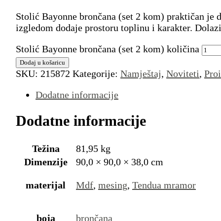
Stolić Bayonne brončana (set 2 kom) praktičan je d
izgledom dodaje prostoru toplinu i karakter. Dolaz
Stolić Bayonne brončana (set 2 kom) količina
Dodaj u košaricu
SKU:
215872
Kategorije:
Namještaj
,
Noviteti
,
Pro
Dodatne informacije
Dodatne informacije
Težina
81,95 kg
Dimenzije
90,0 × 90,0 × 38,0 cm
materijal
Mdf
,
mesing
,
Tendua mramor
boja
brončana