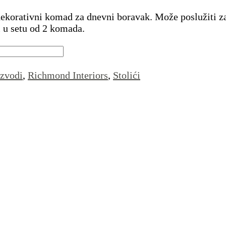
ekorativni komad za dnevni boravak. Može poslužiti za o
i u setu od 2 komada.
izvodi
,
Richmond Interiors
,
Stolići