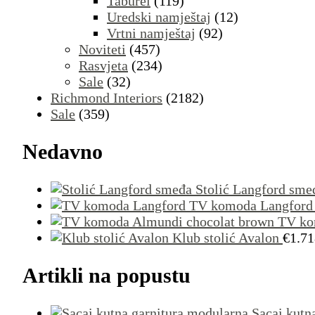
Taburei
(119)
Uredski namještaj
(12)
Vrtni namještaj
(92)
Noviteti
(457)
Rasvjeta
(234)
Sale
(32)
Richmond Interiors
(2182)
Sale
(359)
Nedavno
Stolić Langford sme
TV komoda Langford
TV ko
Klub stolić Avalon
€
1.71
Artikli na popustu
Sacai kutn