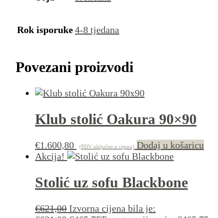
Rok isporuke
4-8 tjedana
Povezani proizvodi
Klub stolić Oakura 90×90
€
1.600,80
Dodaj u košaricu
(PDV uključen u cijenu)
Akcija!
Stolić uz sofu Blackbone
€
621,00
Izvorna cijena bila je: