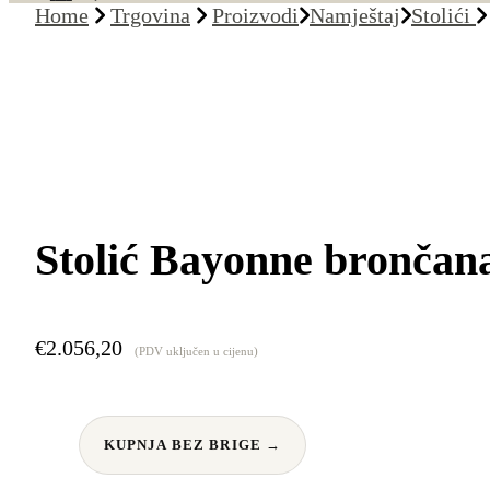
Home
Trgovina
Proizvodi
Namještaj
Stolići
Stolić Bayonne brončana
€
2.056,20
(PDV uključen u cijenu)
KUPNJA BEZ BRIGE →