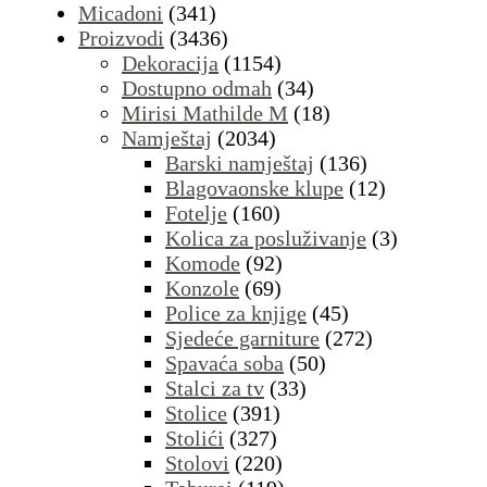
Micadoni
(341)
Proizvodi
(3436)
Dekoracija
(1154)
Dostupno odmah
(34)
Mirisi Mathilde M
(18)
Namještaj
(2034)
Barski namještaj
(136)
Blagovaonske klupe
(12)
Fotelje
(160)
Kolica za posluživanje
(3)
Komode
(92)
Konzole
(69)
Police za knjige
(45)
Sjedeće garniture
(272)
Spavaća soba
(50)
Stalci za tv
(33)
Stolice
(391)
Stolići
(327)
Stolovi
(220)