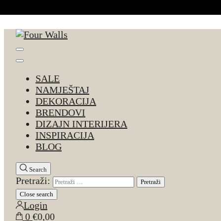
Skip to Content
Four Walls
Sve za interijer po Vašoj mjeri. Salon namještaja, d
SALE
NAMJEŠTAJ
DEKORACIJA
BRENDOVI
DIZAJN INTERIJERA
INSPIRACIJA
BLOG
Search
Pretraži:
Close search
Login
0
€0,00