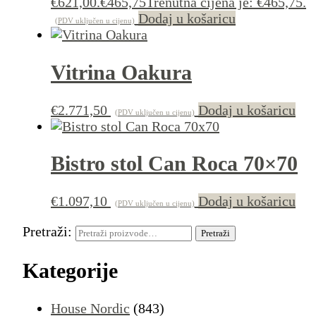
€621,00.
€
465,75
Trenutna cijena je: €465,75.
Dodaj u košaricu
(PDV uključen u cijenu)
Vitrina Oakura
€
2.771,50
Dodaj u košaricu
(PDV uključen u cijenu)
Bistro stol Can Roca 70×70
€
1.097,10
Dodaj u košaricu
(PDV uključen u cijenu)
Pretraži:
Pretraži
Kategorije
House Nordic
(843)