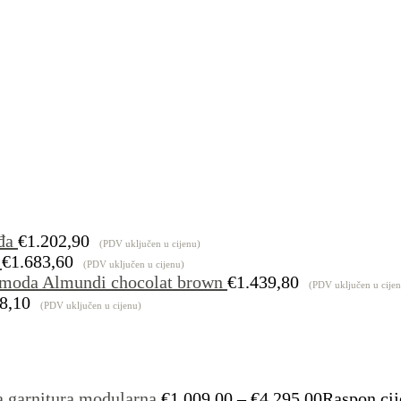
đa
€
1.202,90
(PDV uključen u cijenu)
€
1.683,60
(PDV uključen u cijenu)
moda Almundi chocolat brown
€
1.439,80
(PDV uključen u cije
8,10
(PDV uključen u cijenu)
a garnitura modularna
€
1.009,00
–
€
4.295,00
Raspon cij