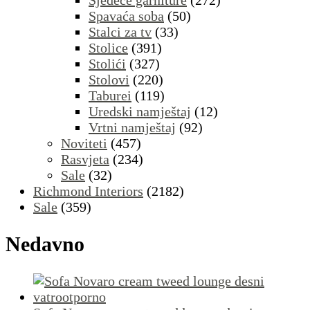
Sjedeće garniture
(272)
Spavaća soba
(50)
Stalci za tv
(33)
Stolice
(391)
Stolići
(327)
Stolovi
(220)
Taburei
(119)
Uredski namještaj
(12)
Vrtni namještaj
(92)
Noviteti
(457)
Rasvjeta
(234)
Sale
(32)
Richmond Interiors
(2182)
Sale
(359)
Nedavno