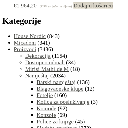
€
1.964,20
Dodaj u košaricu
(PDV uključen u cijenu)
Kategorije
House Nordic
(843)
Micadoni
(341)
Proizvodi
(3436)
Dekoracija
(1154)
Dostupno odmah
(34)
Mirisi Mathilde M
(18)
Namještaj
(2034)
Barski namještaj
(136)
Blagovaonske klupe
(12)
Fotelje
(160)
Kolica za posluživanje
(3)
Komode
(92)
Konzole
(69)
Police za knjige
(45)