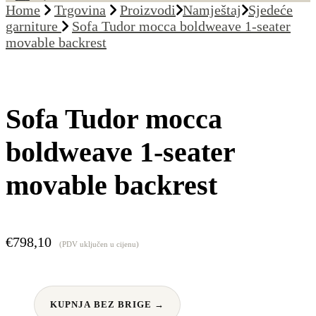
Home
Trgovina
Proizvodi
Namještaj
Sjedeće
garniture
Sofa Tudor mocca boldweave 1-seater
movable backrest
Sofa Tudor mocca
boldweave 1-seater
movable backrest
€
798,10
(PDV uključen u cijenu)
KUPNJA BEZ BRIGE →