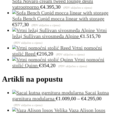
Sofa Novaro cream tweed lounge desni
vatrootporno
€
4.395,30
(PDV uključen u cijenu)
Sofa Bench Cupid mocca linear with storage
€
577,30
(PDV uključen u cijenu)
Vrtni
ležaj Sullivan sivosmeđa Alpine
€
1.515,70
(PDV uključen u cijenu)
Vrtni pomoćni
stolić Reed
€
216,20
(PDV uključen u cijenu)
Vrtni pomoćni
stolić Quinn
€
354,20
(PDV uključen u cijenu)
Artikli na popustu
Sacai kutna
Raspo
garnitura modularna
€
1.009,00
–
€
4.295,00
cijena
(PDV uključen u cijenu)
od
Vaza Alison losos