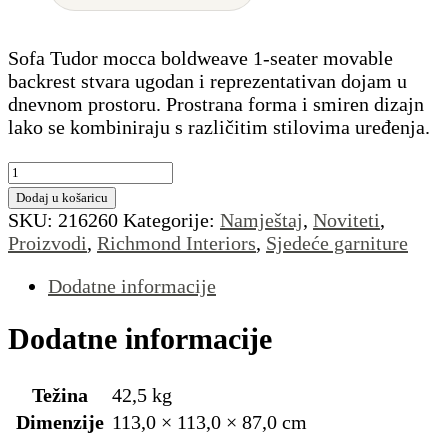
Sofa Tudor mocca boldweave 1-seater movable
backrest stvara ugodan i reprezentativan dojam u
dnevnom prostoru. Prostrana forma i smiren dizajn
lako se kombiniraju s različitim stilovima uređenja.
Sofa
Tudor
Dodaj u košaricu
mocca
SKU:
216260
Kategorije:
Namještaj
,
Noviteti
,
boldweave
Proizvodi
,
Richmond Interiors
,
Sjedeće garniture
1-
seater
Dodatne informacije
movable
backrest
Dodatne informacije
količina
Težina
42,5 kg
Dimenzije
113,0 × 113,0 × 87,0 cm