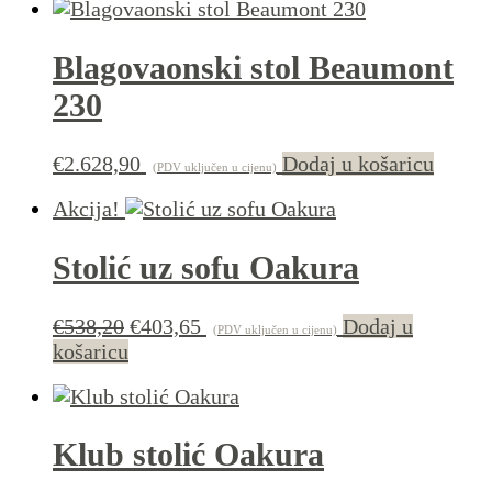
Blagovaonski stol Beaumont
230
€
2.628,90
Dodaj u košaricu
(PDV uključen u cijenu)
Akcija!
Stolić uz sofu Oakura
Izvorna
Trenutna
€
538,20
€
403,65
Dodaj u
(PDV uključen u cijenu)
cijena
cijena
košaricu
bila
je:
je:
€403,65.
€538,20.
Klub stolić Oakura