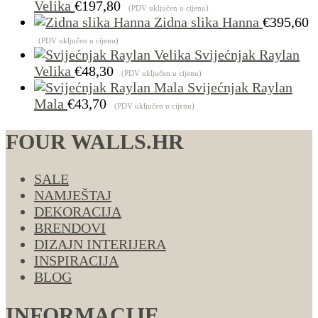
€1.00
Velika
€
197,80
(PDV uključen u cijenu)
do
Zidna slika Hanna
€
395,60
€4.29
(PDV uključen u cijenu)
Svijećnjak Raylan
Velika
€
48,30
(PDV uključen u cijenu)
Svijećnjak Raylan
Mala
€
43,70
(PDV uključen u cijenu)
FOUR WALLS.HR
SALE
NAMJEŠTAJ
DEKORACIJA
BRENDOVI
DIZAJN INTERIJERA
INSPIRACIJA
BLOG
INFORMACIJE