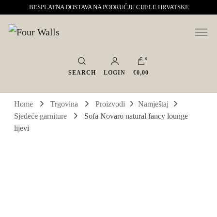
BESPLATNA DOSTAVA NA PODRUČJU CIJELE HRVATSKE
Sve za interijer po Vašoj mjeri. Salon namještaja, dekoracije i rasvjete.
Four Walls
Interijeri s karakterom
0
SEARCH
LOGIN
€0,00
Home
Trgovina
Proizvodi
Namještaj
Sjedeće garniture
Sofa Novaro natural fancy lounge
lijevi