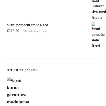
Vrtni pomoćni stolić Reed
€
216,20
(PDV uključen u cijenu)
Artikli na popustu