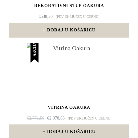
DEKORATIVNI STUP OAKURA
€
538,20
(PDV UKLJUČEN U CIJENU)
DODAJ U KOŠARICU
AKCIJA!
VITRINA OAKURA
IZVORNA
TRENUTNA
€
2.771,50
€
2.078,63
(PDV UKLJUČEN U CIJENU)
CIJENA
CIJENA
BILA
JE:
DODAJ U KOŠARICU
JE:
€2.078,63.