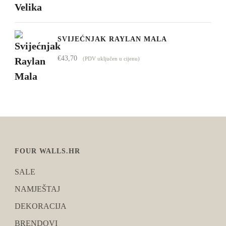
SVIJEĆNJAK RAYLAN MALA
€
43,70
(PDV uključen u cijenu)
FOUR WALLS.HR
SALE
NAMJEŠTAJ
DEKORACIJA
BRENDOVI