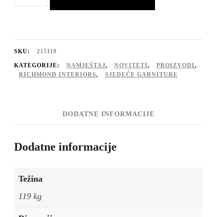
Novaro
natural
fancy
lounge
SKU:
215119
lijevi
KATEGORIJE:
NAMJEŠTAJ
,
NOVITETI
,
PROIZVODI
,
RICHMOND INTERIORS
,
SJEDEĆE GARNITURE
količina
DODATNE INFORMACIJE
Dodatne informacije
Težina
119 kg