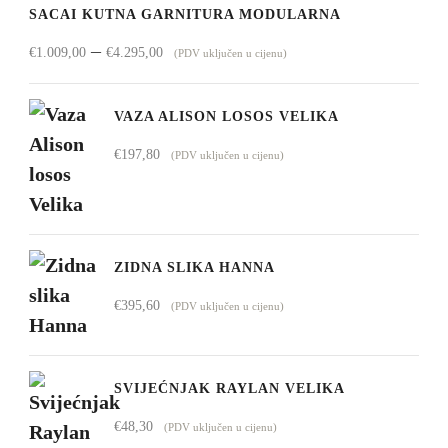
SACAI KUTNA GARNITURA MODULARNA
Raspon
–
€
1.009,00
€
4.295,00
(PDV uključen u cijenu)
cijena:
od
VAZA ALISON LOSOS VELIKA
€1.009,00
€
197,80
(PDV uključen u cijenu)
do
€4.295,00
ZIDNA SLIKA HANNA
€
395,60
(PDV uključen u cijenu)
SVIJEĆNJAK RAYLAN VELIKA
€
48,30
(PDV uključen u cijenu)