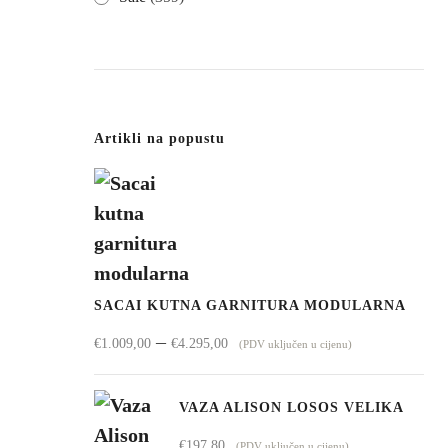
Artikli na popustu
SACAI KUTNA GARNITURA MODULARNA
Raspon
–
€
1.009,00
€
4.295,00
(PDV uključen u cijenu)
cijena:
od
VAZA ALISON LOSOS VELIKA
€1.009,00
€
197,80
(PDV uključen u cijenu)