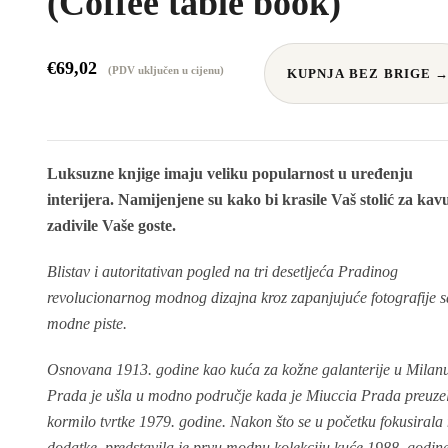
(Coffee table book)
€
69,02
(PDV uključen u cijenu)
KUPNJA BEZ BRIGE 
Luksuzne knjige imaju veliku popularnost u uređenju
interijera. Namijenjene su kako bi krasile Vaš stolić za kavu
zadivile Vaše goste.
Blistav i autoritativan pogled na tri desetljeća Pradinog
revolucionarnog modnog dizajna kroz zapanjujuće fotografije s
modne piste.
Osnovana 1913. godine kao kuća za kožne galanterije u Milan
Prada je ušla u modno područje kada je Miuccia Prada preuze
kormilo tvrtke 1979. godine. Nakon što se u početku fokusirala
dodatke, predstavila je prvu modnu kolekciju kuće 1988. godine