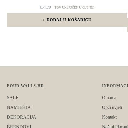
€
54,70
(PDV UKLJUČEN U CIJENU)
DODAJ U KOŠARICU
FOUR WALLS.HR
INFORMACI
SALE
O nama
NAMJEŠTAJ
Opći uvjeti
DEKORACIJA
Kontakt
BRENDOVI
Načini Plaćan