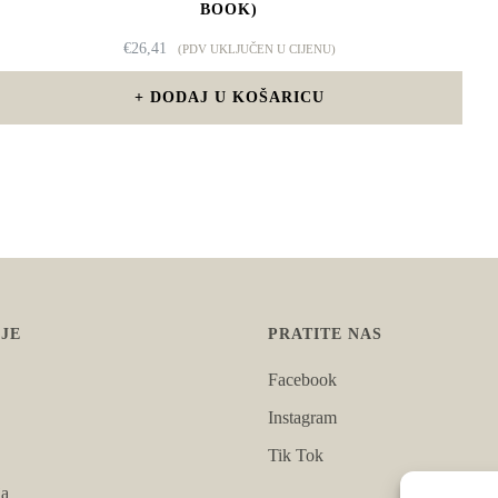
BOOK)
€
26,41
(PDV UKLJUČEN U CIJENU)
DODAJ U KOŠARICU
JE
PRATITE NAS
Facebook
Instagram
Tik Tok
ja