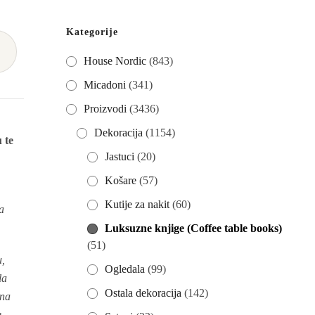
Kategorije
→
House Nordic
(843)
Micadoni
(341)
Proizvodi
(3436)
Dekoracija
(1154)
 te
Jastuci
(20)
Košare
(57)
Kutije za nakit
(60)
a
Luksuzne knjige (Coffee table books)
(51)
u,
Ogledala
(99)
la
Ostala dekoracija
(142)
 na
,