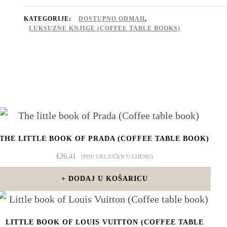
(Coffee
table
KATEGORIJE:
DOSTUPNO ODMAH
,
LUKSUZNE KNJIGE (COFFEE TABLE BOOKS)
book)
količina
THE LITTLE BOOK OF PRADA (COFFEE TABLE BOOK)
€
26,41
(PDV UKLJUČEN U CIJENU)
DODAJ U KOŠARICU
LITTLE BOOK OF LOUIS VUITTON (COFFEE TABLE