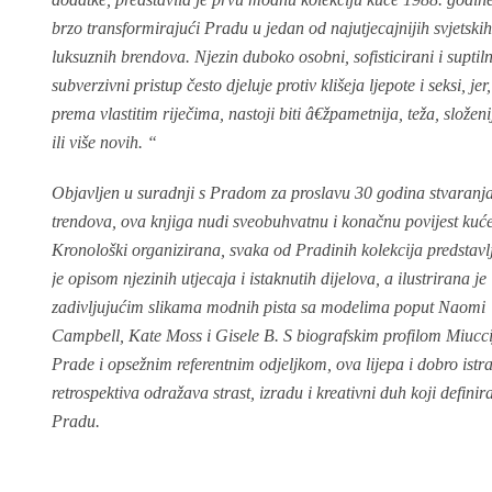
brzo transformirajući Pradu u jedan od najutjecajnijih svjetski
luksuznih brendova. Njezin duboko osobni, sofisticirani i suptil
subverzivni pristup često djeluje protiv klišeja ljepote i seksi, jer,
prema vlastitim riječima, nastoji biti â€žpametnija, teža, složenij
ili više novih. “
Objavljen u suradnji s Pradom za proslavu 30 godina stvaranj
trendova, ova knjiga nudi sveobuhvatnu i konačnu povijest kuće
Kronološki organizirana, svaka od Pradinih kolekcija predstavl
je opisom njezinih utjecaja i istaknutih dijelova, a ilustrirana je
zadivljujućim slikama modnih pista sa modelima poput Naomi
Campbell, Kate Moss i Gisele B. S biografskim profilom Miucci
Prade i opsežnim referentnim odjeljkom, ova lijepa i dobro istr
retrospektiva odražava strast, izradu i kreativni duh koji definir
Pradu.