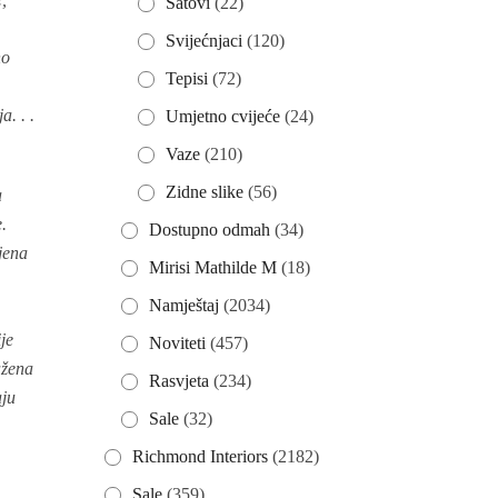
Satovi
(22)
h
Svijećnjaci
(120)
no
Tepisi
(72)
a. . .
Umjetno cvijeće
(24)
Vaze
(210)
Zidne slike
(56)
a
.
Dostupno odmah
(34)
jena
Mirisi Mathilde M
(18)
Namještaj
(2034)
je
Noviteti
(457)
ažena
Rasvjeta
(234)
aju
Sale
(32)
Richmond Interiors
(2182)
Sale
(359)