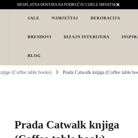
BESPLATNA DOSTAVA NA PODRUČJU CIJELE HRVATSKE
SALE
NAMJEŠTAJ
DEKORACIJA
vjete. Interijeri s karakterom
BRENDOVI
DIZAJN INTERIJERA
INSPIR
BLOG
njige (Coffee table books)
Prada Catwalk knjiga (Coffee table bo
Prada Catwalk knjiga