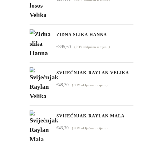
do
€4.295,00
ZIDNA SLIKA HANNA
€
395,60
(PDV uključen u cijenu)
SVIJEĆNJAK RAYLAN VELIKA
€
48,30
(PDV uključen u cijenu)
SVIJEĆNJAK RAYLAN MALA
€
43,70
(PDV uključen u cijenu)