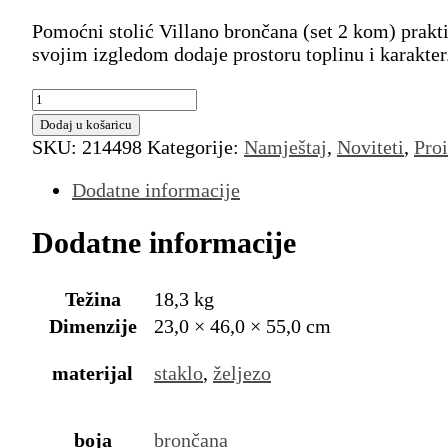
Pomoćni stolić Villano brončana (set 2 kom) prakti
svojim izgledom dodaje prostoru toplinu i karakter
Pomoćni
stolić
Dodaj u košaricu
Villano
SKU:
214498
Kategorije:
Namještaj
,
Noviteti
,
Pro
brončana
(set
Dodatne informacije
2
kom)
Dodatne informacije
količina
Težina
18,3 kg
Dimenzije
23,0 × 46,0 × 55,0 cm
materijal
staklo
,
željezo
boja
brončana