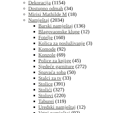
Dekoracija
(1154)
Dostupno odmah
(34)
Mirisi Mathilde M
(18)
Namještaj
(2034)
Barski namještaj
(136)
Blagovaonske klupe
(12)
Fotelje
(160)
Kolica za posluživanje
(3)
Komode
(92)
Konzole
(69)
Police za knjige
(45)
Sjedeće garniture
(272)
Spavaća soba
(50)
Stalci za tv
(33)
Stolice
(391)
Stolići
(327)
Stolovi
(220)
Taburei
(119)
Uredski namještaj
(12)
Vrtni namještaj
(92)