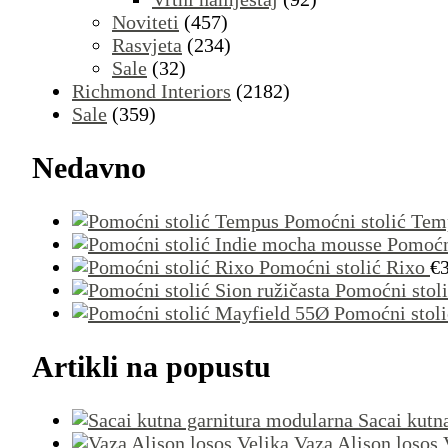
Noviteti
(457)
Rasvjeta
(234)
Sale
(32)
Richmond Interiors
(2182)
Sale
(359)
Nedavno
Pomoćni stolić Tem
Pomoćn
Pomoćni stolić Rixo
€
Pomoćni stoli
Pomoćni stol
Artikli na popustu
Sacai kutn
Vaza Alison losos 