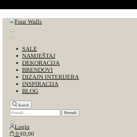
Skip to Content
Four Walls
Sve za interijer po Vašoj mjeri. Salon namještaja, d
SALE
NAMJEŠTAJ
DEKORACIJA
BRENDOVI
DIZAJN INTERIJERA
INSPIRACIJA
BLOG
Search
Pretraži:
Close
Login
search
0
€0,00