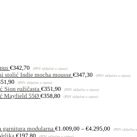
pus
€
342,70
(PDV uključen u cijenu)
i stolić Indie mocha mousse
€
347,30
(PDV uključen u cijenu)
351,90
(PDV uključen u cijenu)
ć Sion ružičasta
€
351,90
(PDV uključen u cijenu)
ić Mayfield 55Ø
€
358,80
(PDV uključen u cijenu)
Raspon
a garnitura modularna
€
1.009,00
–
€
4.295,00
(PDV uključen u
cijena:
Velika
€
197,80
(PDV uključen u cijenu)