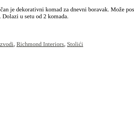
čan je dekorativni komad za dnevni boravak. Može posluž
. Dolazi u setu od 2 komada.
izvodi
,
Richmond Interiors
,
Stolići