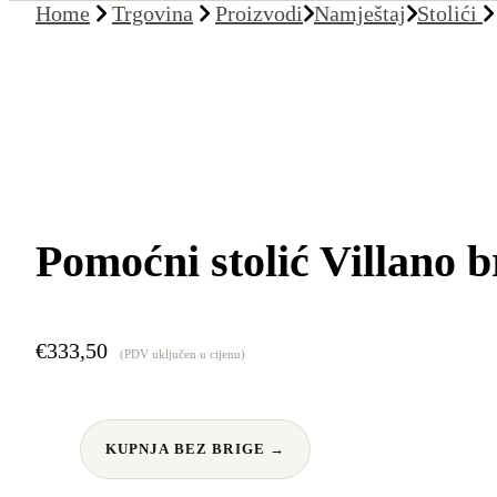
Home
Trgovina
Proizvodi
Namještaj
Stolići
Pomoćni stolić Villano 
€
333,50
(PDV uključen u cijenu)
KUPNJA BEZ BRIGE →