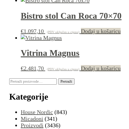
Bistro stol Can Roca 70×70
€
1.097,10
Dodaj u košaricu
(PDV uključen u cijenu)
Vitrina Magnus
€
2.481,70
Dodaj u košaricu
(PDV uključen u cijenu)
Pretraži:
Pretraži
Kategorije
House Nordic
(843)
Micadoni
(341)
Proizvodi
(3436)