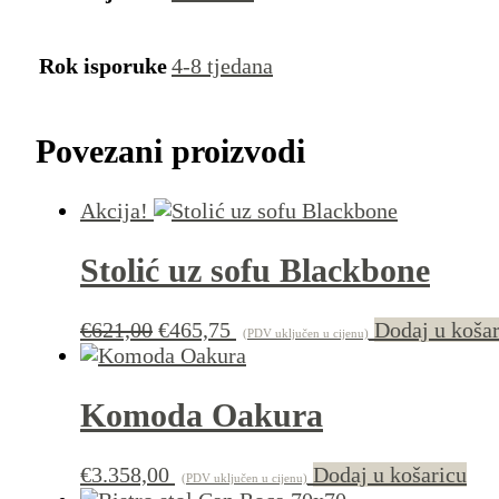
Rok isporuke
4-8 tjedana
Povezani proizvodi
Akcija!
Stolić uz sofu Blackbone
Izvorna
Trenutna
€
621,00
€
465,75
Dodaj u koša
(PDV uključen u cijenu)
cijena
cijena
bila
je:
je:
€465,75.
Komoda Oakura
€621,00.
€
3.358,00
Dodaj u košaricu
(PDV uključen u cijenu)