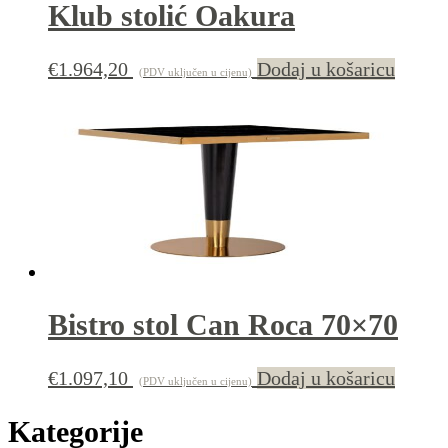
Klub stolić Oakura
€
1.964,20
Dodaj u košaricu
(PDV uključen u cijenu)
Bistro stol Can Roca 70×70
€
1.097,10
Dodaj u košaricu
(PDV uključen u cijenu)
Kategorije