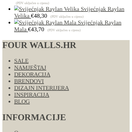
€4.29
(PDV uključen u cijenu)
Svijećnjak Raylan
Velika
€
48,30
(PDV uključen u cijenu)
Svijećnjak Raylan
Mala
€
43,70
(PDV uključen u cijenu)
FOUR WALLS.HR
SALE
NAMJEŠTAJ
DEKORACIJA
BRENDOVI
DIZAJN INTERIJERA
INSPIRACIJA
BLOG
INFORMACIJE