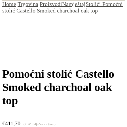
Home
Trgovina
Proizvodi
Namještaj
Stolići
Pomoćni
stolić Castello Smoked charchoal oak top
Pomoćni stolić Castello
Smoked charchoal oak
top
€
411,70
(PDV uključen u cijenu)