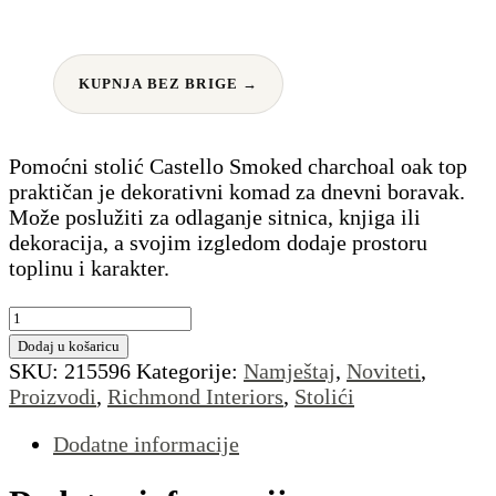
KUPNJA BEZ BRIGE →
Pomoćni stolić Castello Smoked charchoal oak top
praktičan je dekorativni komad za dnevni boravak.
Može poslužiti za odlaganje sitnica, knjiga ili
dekoracija, a svojim izgledom dodaje prostoru
toplinu i karakter.
Pomoćni
stolić
Dodaj u košaricu
Castello
SKU:
215596
Kategorije:
Namještaj
,
Noviteti
,
Smoked
Proizvodi
,
Richmond Interiors
,
Stolići
charchoal
oak
Dodatne informacije
top
količina