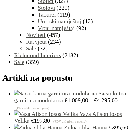
Stolići
(327)
Stolovi
(220)
Taburei
(119)
Uredski namještaj
(12)
Vrtni namještaj
(92)
Noviteti
(457)
Rasvjeta
(234)
Sale
(32)
Richmond Interiors
(2182)
Sale
(359)
Artikli na popustu
Sacai kutna
Raspo
garnitura modularna
€
1.009,00
–
€
4.295,00
cijena
(PDV uključen u cijenu)
od
Vaza Alison losos
€1.00
Velika
€
197,80
(PDV uključen u cijenu)
do
Zidna slika Hanna
€
395,60