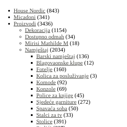
House Nordic
(843)
Micadoni
(341)
Proizvodi
(3436)
Dekoracija
(1154)
Dostupno odmah
(34)
Mirisi Mathilde M
(18)
Namještaj
(2034)
Barski namještaj
(136)
Blagovaonske klupe
(12)
Fotelje
(160)
Kolica za posluživanje
(3)
Komode
(92)
Konzole
(69)
Police za knjige
(45)
Sjedeće garniture
(272)
Spavaća soba
(50)
Stalci za tv
(33)
Stolice
(391)