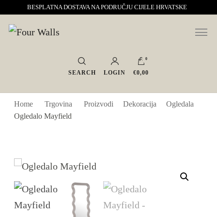
BESPLATNA DOSTAVA NA PODRUČJU CIJELE HRVATSKE
Sve za interijer po Vašoj mjeri. Salon namještaja, dekoracije i rasvjete.
Four Walls
Interijeri s karakterom
0
SEARCH
LOGIN
€0,00
Home
Trgovina
Proizvodi
Dekoracija
Ogledala
Ogledalo Mayfield