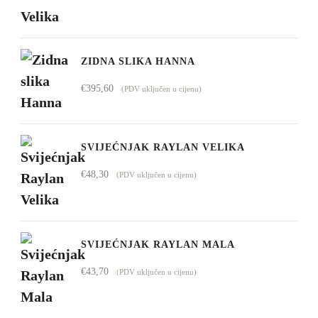
€4.295,00
ZIDNA SLIKA HANNA
€
395,60
(PDV uključen u cijenu)
SVIJEĆNJAK RAYLAN VELIKA
€
48,30
(PDV uključen u cijenu)
SVIJEĆNJAK RAYLAN MALA
€
43,70
(PDV uključen u cijenu)