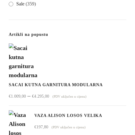
Sale
(359)
Artikli na popustu
SACAI KUTNA GARNITURA MODULARNA
Raspon
–
€
1.009,00
€
4.295,00
(PDV uključen u cijenu)
cijena:
od
VAZA ALISON LOSOS VELIKA
€1.009,00
€
197,80
(PDV uključen u cijenu)
do