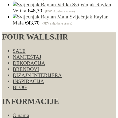
Svijećnjak Raylan
Velika
€
48,30
(PDV uključen u cijenu)
Svijećnjak Raylan
Mala
€
43,70
(PDV uključen u cijenu)
FOUR WALLS.HR
SALE
NAMJEŠTAJ
DEKORACIJA
BRENDOVI
DIZAJN INTERIJERA
INSPIRACIJA
BLOG
INFORMACIJE
O nama