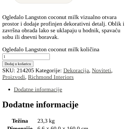
Ogledalo Langston coconut milk vizualno otvara
prostor i dodaje profinjen dekorativni detalj. Oblik i
završna obrada lako se uklapaju u hodnik, spavaću
sobu ili dnevni boravak.
Ogledalo Langston coconut milk količina
Dodaj u košaricu
SKU:
214205
Kategorije:
Dekoracija
,
Noviteti
,
Proizvodi
,
Richmond Interiors
Dodatne informacije
Dodatne informacije
Težina
23,3 kg
Dimenzije
6,6 × 60,0 × 160,0 cm