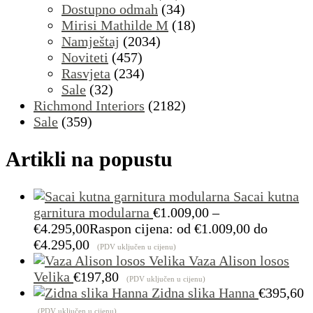
Dostupno odmah
(34)
Mirisi Mathilde M
(18)
Namještaj
(2034)
Noviteti
(457)
Rasvjeta
(234)
Sale
(32)
Richmond Interiors
(2182)
Sale
(359)
Artikli na popustu
Sacai kutna
garnitura modularna
€
1.009,00
–
€
4.295,00
Raspon cijena: od €1.009,00 do
€4.295,00
(PDV uključen u cijenu)
Vaza Alison losos
Velika
€
197,80
(PDV uključen u cijenu)
Zidna slika Hanna
€
395,60
(PDV uključen u cijenu)