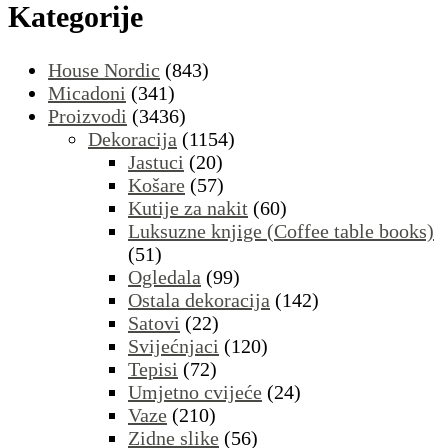
Kategorije
House Nordic
(843)
Micadoni
(341)
Proizvodi
(3436)
Dekoracija
(1154)
Jastuci
(20)
Košare
(57)
Kutije za nakit
(60)
Luksuzne knjige (Coffee table books)
(51)
Ogledala
(99)
Ostala dekoracija
(142)
Satovi
(22)
Svijećnjaci
(120)
Tepisi
(72)
Umjetno cvijeće
(24)
Vaze
(210)
Zidne slike
(56)