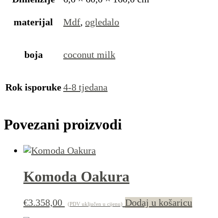
materijal
Mdf
,
ogledalo
boja
coconut milk
Rok isporuke
4-8 tjedana
Povezani proizvodi
Komoda Oakura
€
3.358,00
Dodaj u košaricu
(PDV uključen u cijenu)