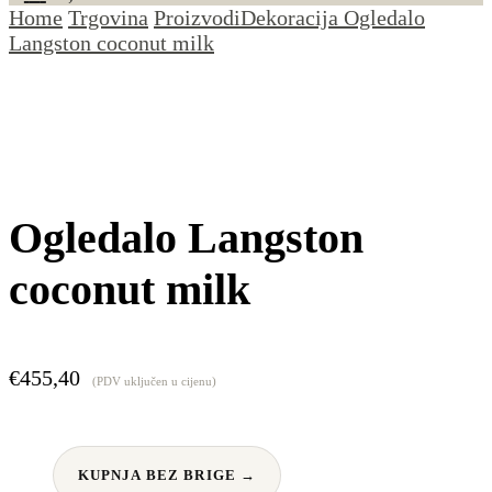
Home
Trgovina
Proizvodi
Dekoracija
Ogledalo
Langston coconut milk
Ogledalo Langston
coconut milk
€
455,40
(PDV uključen u cijenu)
KUPNJA BEZ BRIGE →