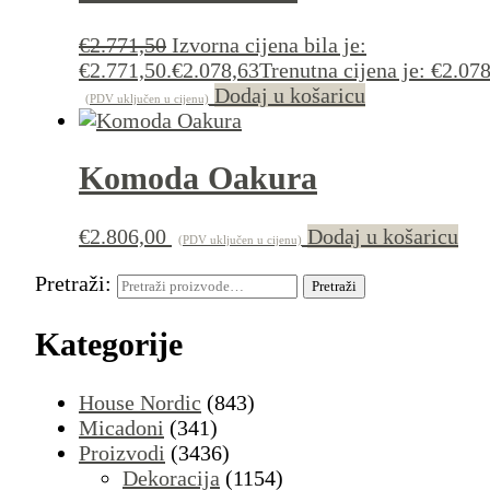
€
2.771,50
Izvorna cijena bila je:
€2.771,50.
€
2.078,63
Trenutna cijena je: €2.078
Dodaj u košaricu
(PDV uključen u cijenu)
Komoda Oakura
€
2.806,00
Dodaj u košaricu
(PDV uključen u cijenu)
Pretraži:
Pretraži
Kategorije
House Nordic
(843)
Micadoni
(341)
Proizvodi
(3436)
Dekoracija
(1154)