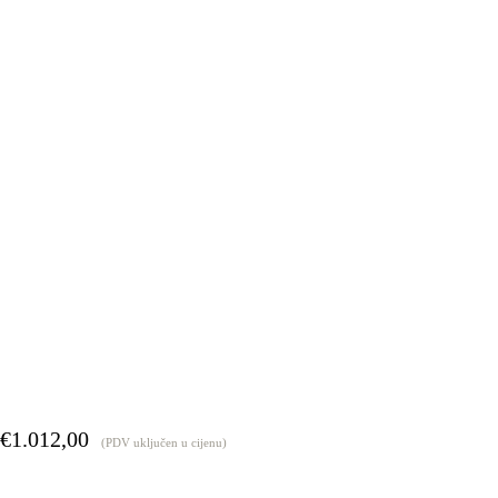
€
1.012,00
(PDV uključen u cijenu)