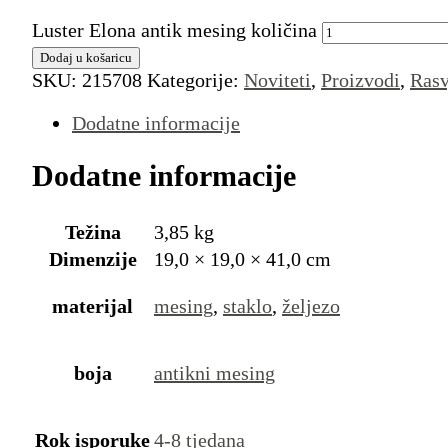
Luster Elona antik mesing količina
Dodaj u košaricu
SKU:
215708
Kategorije:
Noviteti
,
Proizvodi
,
Rasv
Dodatne informacije
Dodatne informacije
Težina
3,85 kg
Dimenzije
19,0 × 19,0 × 41,0 cm
materijal
mesing
,
staklo
,
željezo
boja
antikni mesing
Rok isporuke
4-8 tjedana