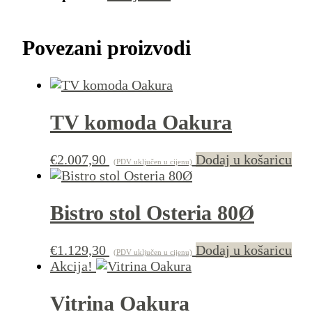
Povezani proizvodi
TV komoda Oakura
€
2.007,90
Dodaj u košaricu
(PDV uključen u cijenu)
Bistro stol Osteria 80Ø
€
1.129,30
Dodaj u košaricu
(PDV uključen u cijenu)
Akcija!
Vitrina Oakura