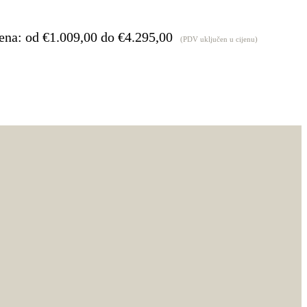
ena: od €1.009,00 do €4.295,00
(PDV uključen u cijenu)