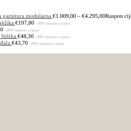
a garnitura modularna
€
1.009,00
–
€
4.295,00
Raspon cij
Velika
€
197,80
(PDV uključen u cijenu)
60
(PDV uključen u cijenu)
 Velika
€
48,30
(PDV uključen u cijenu)
Mala
€
43,70
(PDV uključen u cijenu)