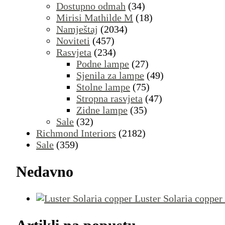
Dostupno odmah
(34)
Mirisi Mathilde M
(18)
Namještaj
(2034)
Noviteti
(457)
Rasvjeta
(234)
Podne lampe
(27)
Sjenila za lampe
(49)
Stolne lampe
(75)
Stropna rasvjeta
(47)
Zidne lampe
(35)
Sale
(32)
Richmond Interiors
(2182)
Sale
(359)
Nedavno
Luster Solaria copper