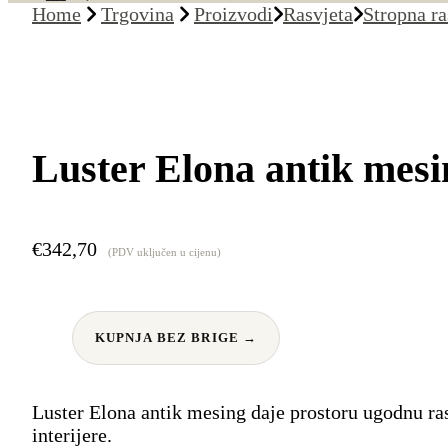
Home
Trgovina
Proizvodi
Rasvjeta
Stropna r
Luster Elona antik mesi
€
342,70
(PDV uključen u cijenu)
KUPNJA BEZ BRIGE →
Luster Elona antik mesing daje prostoru ugodnu ras
interijere.