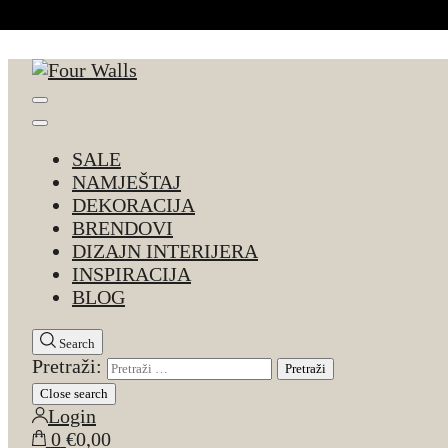
Skip to Content
Four Walls
Sve za interijer po Vašoj mjeri. Salon namještaja, d
SALE
NAMJEŠTAJ
DEKORACIJA
BRENDOVI
DIZAJN INTERIJERA
INSPIRACIJA
BLOG
Search
Pretraži:
Close search
Login
0
€0,00