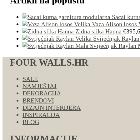
Artikli na popustu
Sacai kutn
Vaza Alison losos 
Zidna slika Hanna
€
395,
Svijećnjak Raylan
Svijećnjak Raylan 
FOUR WALLS.HR
SALE
NAMJEŠTAJ
DEKORACIJA
BRENDOVI
DIZAJN INTERIJERA
INSPIRACIJA
BLOG
INFORMACIJE