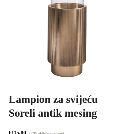
Lampion za svijeću
Soreli antik mesing
€
115,00
(PDV uključen u cijenu)