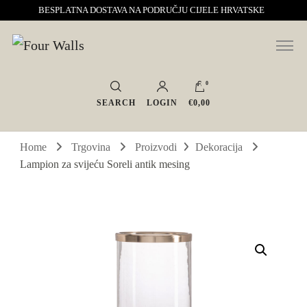
BESPLATNA DOSTAVA NA PODRUČJU CIJELE HRVATSKE
Sve za interijer po Vašoj mjeri. Salon namještaja, dekoracije i rasvjete.
Four Walls
Interijeri s karakterom
0
SEARCH
LOGIN
€0,00
Home
Trgovina
Proizvodi
Dekoracija
Lampion za svijeću Soreli antik mesing