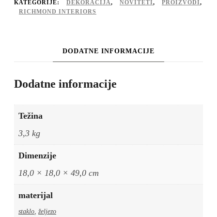
mesing
KATEGORIJE:
DEKORACIJA
,
NOVITETI
,
PROIZVODI
,
RICHMOND INTERIORS
količina
DODATNE INFORMACIJE
Dodatne informacije
Težina
3,3 kg
Dimenzije
18,0 × 18,0 × 49,0 cm
materijal
staklo
,
željezo