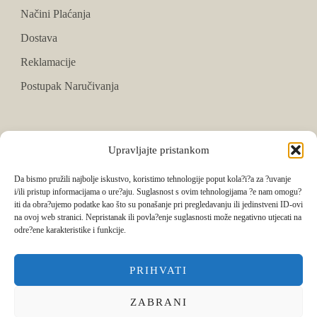
Načini Plaćanja
Dostava
Reklamacije
Postupak Naručivanja
PRATITE NAS
Upravljajte pristankom
Facebook
Da bismo pružili najbolje iskustvo, koristimo tehnologije poput kola?i?a za ?uvanje
i/ili pristup informacijama o ure?aju. Suglasnost s ovim tehnologijama ?e nam omogu?
Instagram
iti da obra?ujemo podatke kao što su ponašanje pri pregledavanju ili jedinstveni ID-ovi
na ovoj web stranici. Nepristanak ili povla?enje suglasnosti može negativno utjecati na
Tik Tok
odre?ene karakteristike i funkcije.
PRIHVATI
ZABRANI