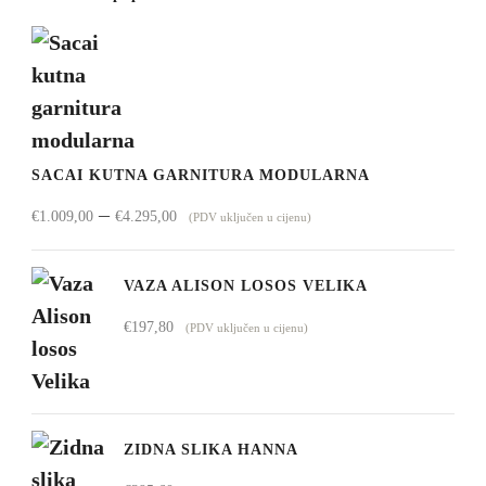
SACAI KUTNA GARNITURA MODULARNA
Raspon
–
€
1.009,00
€
4.295,00
(PDV uključen u cijenu)
cijena:
od
VAZA ALISON LOSOS VELIKA
€1.009,00
€
197,80
(PDV uključen u cijenu)
do
€4.295,00
ZIDNA SLIKA HANNA