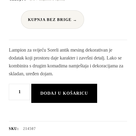
KUPNJA BEZ BRIGE →
Lampion za svijeću Soreli antik mesing dekorativan je
dodatak koji prostoru daje karakter i završni detalj. Lako se
kombinira s drugim komadima namještaja i dekoracijama za
skladan, uređen dojam.
Lampion
DODAJ U KOŠARICU
za
svijeću
Soreli
antik
SKU:
214507