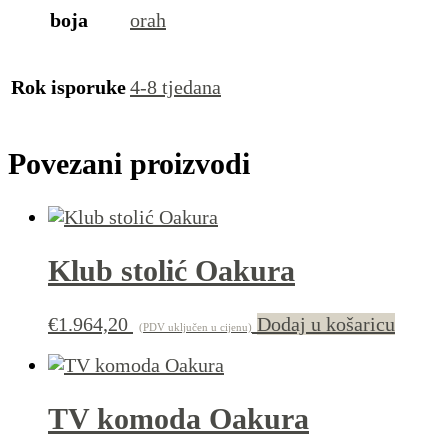
boja
orah
Rok isporuke
4-8 tjedana
Povezani proizvodi
Klub stolić Oakura
€
1.964,20
Dodaj u košaricu
(PDV uključen u cijenu)
TV komoda Oakura