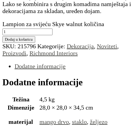
Lako se kombinira s drugim komadima namještaja i
dekoracijama za skladan, uređen dojam.
Lampion za svijeću Skye walnut količina
Dodaj u košaricu
SKU:
215796
Kategorije:
Dekoracija
,
Noviteti
,
Proizvodi
,
Richmond Interiors
Dodatne informacije
Dodatne informacije
Težina
4,5 kg
Dimenzije
28,0 × 28,0 × 34,5 cm
materijal
mango drvo
,
staklo
,
željezo