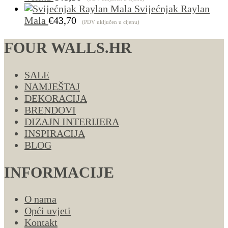
Svijećnjak Raylan
Mala
€
43,70
(PDV uključen u cijenu)
FOUR WALLS.HR
SALE
NAMJEŠTAJ
DEKORACIJA
BRENDOVI
DIZAJN INTERIJERA
INSPIRACIJA
BLOG
INFORMACIJE
O nama
Opći uvjeti
Kontakt