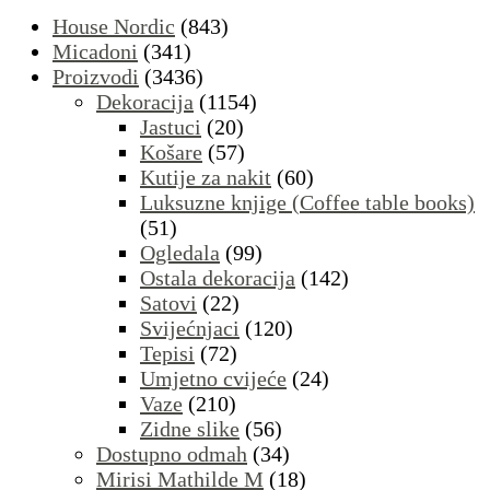
House Nordic
(843)
Micadoni
(341)
Proizvodi
(3436)
Dekoracija
(1154)
Jastuci
(20)
Košare
(57)
Kutije za nakit
(60)
Luksuzne knjige (Coffee table books)
(51)
Ogledala
(99)
Ostala dekoracija
(142)
Satovi
(22)
Svijećnjaci
(120)
Tepisi
(72)
Umjetno cvijeće
(24)
Vaze
(210)
Zidne slike
(56)
Dostupno odmah
(34)
Mirisi Mathilde M
(18)