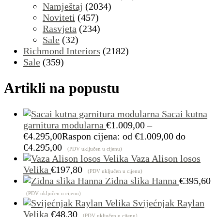
Namještaj
(2034)
Noviteti
(457)
Rasvjeta
(234)
Sale
(32)
Richmond Interiors
(2182)
Sale
(359)
Artikli na popustu
Sacai kutna
garnitura modularna
€
1.009,00
–
€
4.295,00
Raspon cijena: od €1.009,00 do
€4.295,00
(PDV uključen u cijenu)
Vaza Alison losos
Velika
€
197,80
(PDV uključen u cijenu)
Zidna slika Hanna
€
395,60
(PDV uključen u cijenu)
Svijećnjak Raylan
Velika
€
48,30
(PDV uključen u cijenu)