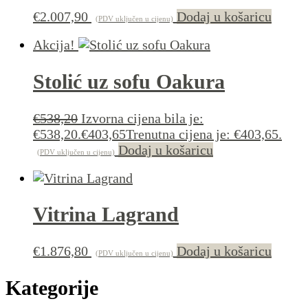
€
2.007,90
Dodaj u košaricu
(PDV uključen u cijenu)
Akcija!
Stolić uz sofu Oakura
€
538,20
Izvorna cijena bila je:
€538,20.
€
403,65
Trenutna cijena je: €403,65.
Dodaj u košaricu
(PDV uključen u cijenu)
Vitrina Lagrand
€
1.876,80
Dodaj u košaricu
(PDV uključen u cijenu)
Kategorije