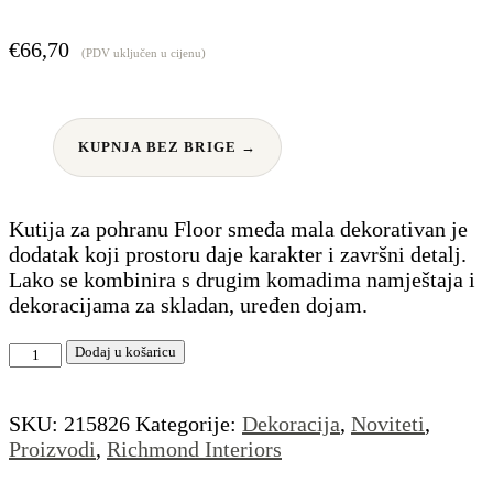
€
66,70
(PDV uključen u cijenu)
KUPNJA BEZ BRIGE →
Kutija za pohranu Floor smeđa mala dekorativan je
dodatak koji prostoru daje karakter i završni detalj.
Lako se kombinira s drugim komadima namještaja i
dekoracijama za skladan, uređen dojam.
Kutija
Dodaj u košaricu
za
pohranu
SKU:
215826
Kategorije:
Dekoracija
,
Noviteti
,
Floor
Proizvodi
,
Richmond Interiors
smeđa
mala