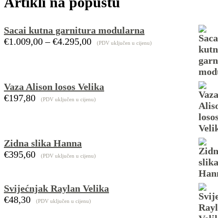
Artikli na popustu
Sacai kutna garnitura modularna
€
1.009,00
–
€
4.295,00
Raspon
(PDV uključen u cijenu)
cijena:
od
€1.009,00
do
Vaza Alison losos Velika
€4.295,00
€
197,80
(PDV uključen u cijenu)
Zidna slika Hanna
€
395,60
(PDV uključen u cijenu)
Svijećnjak Raylan Velika
€
48,30
(PDV uključen u cijenu)