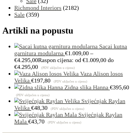
Sale
(32)
Richmond Interiors
(2182)
Sale
(359)
Artikli na popustu
Sacai kutna
garnitura modularna
€
1.009,00
–
€
4.295,00
Raspon cijena: od €1.009,00 do
€4.295,00
(PDV uključen u cijenu)
Vaza Alison losos
Velika
€
197,80
(PDV uključen u cijenu)
Zidna slika Hanna
€
395,60
(PDV uključen u cijenu)
Svijećnjak Raylan
Velika
€
48,30
(PDV uključen u cijenu)
Svijećnjak Raylan
Mala
€
43,70
(PDV uključen u cijenu)