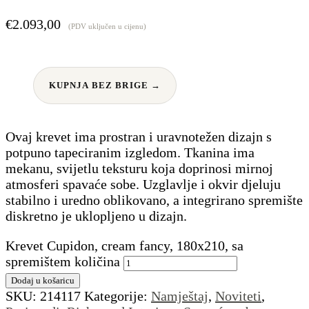
€
2.093,00
(PDV uključen u cijenu)
KUPNJA BEZ BRIGE →
Ovaj krevet ima prostran i uravnotežen dizajn s
potpuno tapeciranim izgledom. Tkanina ima
mekanu, svijetlu teksturu koja doprinosi mirnoj
atmosferi spavaće sobe. Uzglavlje i okvir djeluju
stabilno i uredno oblikovano, a integrirano spremište
diskretno je uklopljeno u dizajn.
Krevet Cupidon, cream fancy, 180x210, sa
spremištem količina
Dodaj u košaricu
SKU:
214117
Kategorije:
Namještaj
,
Noviteti
,