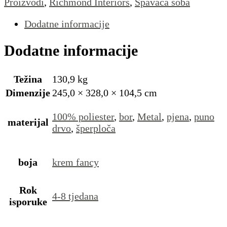
Proizvodi
,
Richmond Interiors
,
Spavaća soba
Dodatne informacije
Dodatne informacije
Težina
130,9 kg
Dimenzije
245,0 × 328,0 × 104,5 cm
100% poliester
,
bor
,
Metal
,
pjena
,
puno
materijal
drvo
,
šperploča
boja
krem fancy
Rok
4-8 tjedana
isporuke