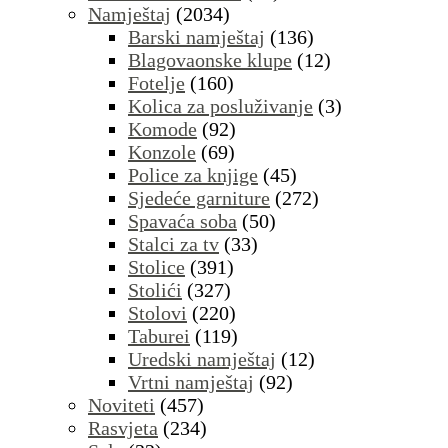
Namještaj
(2034)
Barski namještaj
(136)
Blagovaonske klupe
(12)
Fotelje
(160)
Kolica za posluživanje
(3)
Komode
(92)
Konzole
(69)
Police za knjige
(45)
Sjedeće garniture
(272)
Spavaća soba
(50)
Stalci za tv
(33)
Stolice
(391)
Stolići
(327)
Stolovi
(220)
Taburei
(119)
Uredski namještaj
(12)
Vrtni namještaj
(92)
Noviteti
(457)
Rasvjeta
(234)