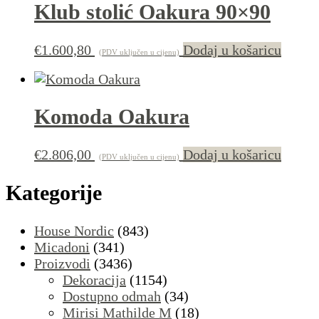
Klub stolić Oakura 90×90
€
1.600,80
Dodaj u košaricu
(PDV uključen u cijenu)
Komoda Oakura
€
2.806,00
Dodaj u košaricu
(PDV uključen u cijenu)
Kategorije
House Nordic
(843)
Micadoni
(341)
Proizvodi
(3436)
Dekoracija
(1154)
Dostupno odmah
(34)
Mirisi Mathilde M
(18)