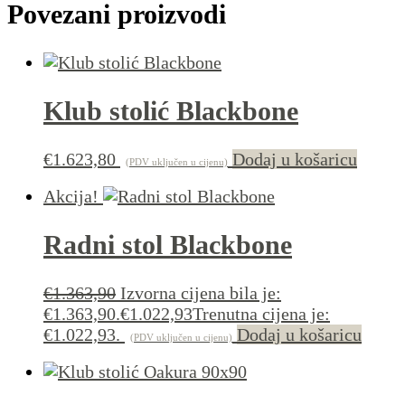
Povezani proizvodi
Klub stolić Blackbone
€
1.623,80
Dodaj u košaricu
(PDV uključen u cijenu)
Akcija!
Radni stol Blackbone
€
1.363,90
Izvorna cijena bila je:
€1.363,90.
€
1.022,93
Trenutna cijena je:
€1.022,93.
Dodaj u košaricu
(PDV uključen u cijenu)