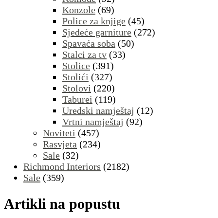
Konzole
(69)
Police za knjige
(45)
Sjedeće garniture
(272)
Spavaća soba
(50)
Stalci za tv
(33)
Stolice
(391)
Stolići
(327)
Stolovi
(220)
Taburei
(119)
Uredski namještaj
(12)
Vrtni namještaj
(92)
Noviteti
(457)
Rasvjeta
(234)
Sale
(32)
Richmond Interiors
(2182)
Sale
(359)
Artikli na popustu