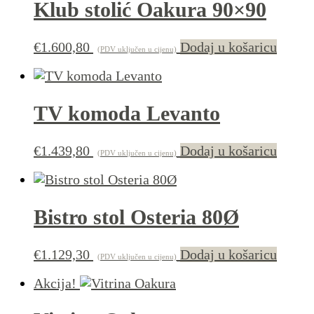
Klub stolić Oakura 90×90
€
1.600,80
Dodaj u košaricu
(PDV uključen u cijenu)
TV komoda Levanto
€
1.439,80
Dodaj u košaricu
(PDV uključen u cijenu)
Bistro stol Osteria 80Ø
€
1.129,30
Dodaj u košaricu
(PDV uključen u cijenu)
Akcija!