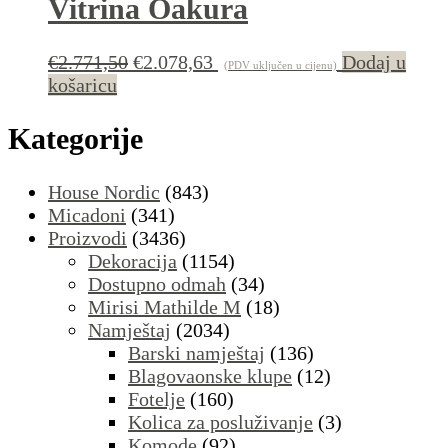
Vitrina Oakura
Izvorna
Trenutna
€
2.771,50
€
2.078,63
Dodaj u
(PDV uključen u cijenu)
cijena
cijena
košaricu
bila
je:
je:
€2.078,63.
Kategorije
€2.771,50.
House Nordic
(843)
Micadoni
(341)
Proizvodi
(3436)
Dekoracija
(1154)
Dostupno odmah
(34)
Mirisi Mathilde M
(18)
Namještaj
(2034)
Barski namještaj
(136)
Blagovaonske klupe
(12)
Fotelje
(160)
Kolica za posluživanje
(3)
Komode
(92)