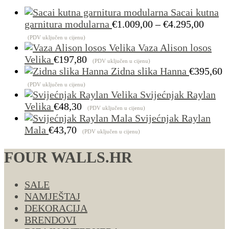
Sacai kutna
Raspo
garnitura modularna
€
1.009,00
–
€
4.295,00
cijena
(PDV uključen u cijenu)
od
Vaza Alison losos
€1.00
Velika
€
197,80
(PDV uključen u cijenu)
do
Zidna slika Hanna
€
395,60
€4.29
(PDV uključen u cijenu)
Svijećnjak Raylan
Velika
€
48,30
(PDV uključen u cijenu)
Svijećnjak Raylan
Mala
€
43,70
(PDV uključen u cijenu)
FOUR WALLS.HR
SALE
NAMJEŠTAJ
DEKORACIJA
BRENDOVI