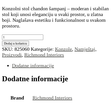
Konzolni stol chandon šampanj – moderan i stabilan
stol koji unosi eleganciju u svaki prostor, u zlatna
boji. Naglašava estetiku i funkcionalnost u svakom
prostoru.
Konzolni
stol
Dodaj u košaricu
Chandon
SKU:
825060
Kategorije:
Konzole
,
Namještaj
,
šampanj
Proizvodi
,
Richmond Interiors
količina
Dodatne informacije
Dodatne informacije
Brand
Richmond Interiors