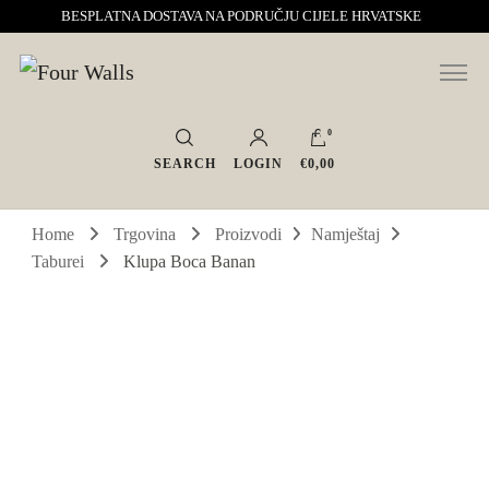
BESPLATNA DOSTAVA NA PODRUČJU CIJELE HRVATSKE
Sve za interijer po Vašoj mjeri. Salon namještaja, dekoracije i rasvjete.
Four Walls
Interijeri s karakterom
0
SEARCH
LOGIN
€0,00
Home
Trgovina
Proizvodi
Namještaj
Taburei
Klupa Boca Banan