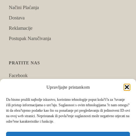
Načini Plaćanja
Dostava
Reklamacije
Postupak Naručivanja
PRATITE NAS
Facebook
Instagram
Upravljajte pristankom
Tik Tok
Da bismo pružili najbolje iskustvo, koristimo tehnologije poput kola?i?a za ?uvanje
i/ili pristup informacijama o ure?aju. Suglasnost s ovim tehnologijama ?e nam omogu?
iti da obra?ujemo podatke kao što su ponašanje pri pregledavanju ili jedinstveni ID-ovi
na ovoj web stranici. Nepristanak ili povla?enje suglasnosti može negativno utjecati na
odre?ene karakteristike i funkcije.