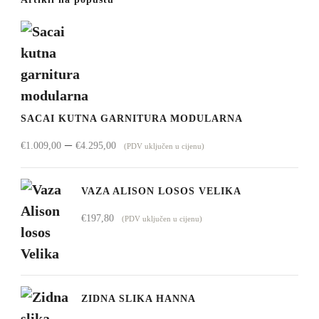
SACAI KUTNA GARNITURA MODULARNA
Raspon
–
€
1.009,00
€
4.295,00
(PDV uključen u cijenu)
cijena:
od
VAZA ALISON LOSOS VELIKA
€1.009,00
€
197,80
(PDV uključen u cijenu)
do
€4.295,00
ZIDNA SLIKA HANNA