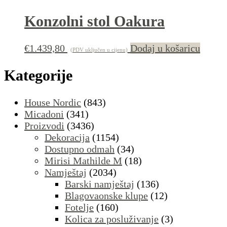
Konzolni stol Oakura
€
1.439,80
Dodaj u košaricu
(PDV uključen u cijenu)
Kategorije
House Nordic
(843)
Micadoni
(341)
Proizvodi
(3436)
Dekoracija
(1154)
Dostupno odmah
(34)
Mirisi Mathilde M
(18)
Namještaj
(2034)
Barski namještaj
(136)
Blagovaonske klupe
(12)
Fotelje
(160)
Kolica za posluživanje
(3)