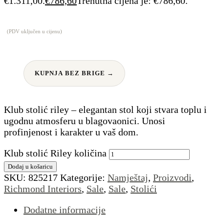
€1.311,00.
€
786,60
Trenutna cijena je: €786,60.
(PDV uključen u cijenu)
KUPNJA BEZ BRIGE →
Klub stolić riley – elegantan stol koji stvara toplu i
ugodnu atmosferu u blagovaonici. Unosi
profinjenost i karakter u vaš dom.
Klub stolić Riley količina
Dodaj u košaricu
SKU:
825217
Kategorije:
Namještaj
,
Proizvodi
,
Richmond Interiors
,
Sale
,
Sale
,
Stolići
Dodatne informacije