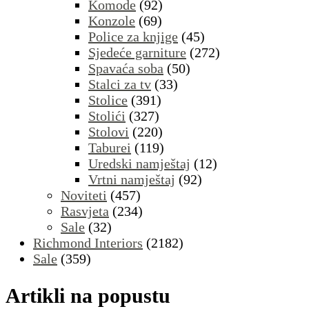
Komode
(92)
Konzole
(69)
Police za knjige
(45)
Sjedeće garniture
(272)
Spavaća soba
(50)
Stalci za tv
(33)
Stolice
(391)
Stolići
(327)
Stolovi
(220)
Taburei
(119)
Uredski namještaj
(12)
Vrtni namještaj
(92)
Noviteti
(457)
Rasvjeta
(234)
Sale
(32)
Richmond Interiors
(2182)
Sale
(359)
Artikli na popustu