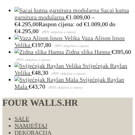
Sacai kutna
garnitura modularna
€
1.009,00
–
€
4.295,00
Raspon cijena: od €1.009,00 do
€4.295,00
(PDV uključen u cijenu)
Vaza Alison losos
Velika
€
197,80
(PDV uključen u cijenu)
Zidna slika Hanna
€
395,60
(PDV uključen u cijenu)
Svijećnjak Raylan
Velika
€
48,30
(PDV uključen u cijenu)
Svijećnjak Raylan
Mala
€
43,70
(PDV uključen u cijenu)
FOUR WALLS.HR
SALE
NAMJEŠTAJ
DEKORACIJA