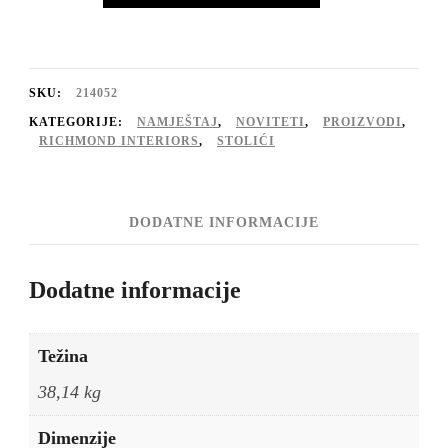
Hayden,
brončani
količina
SKU:
214052
KATEGORIJE:
NAMJEŠTAJ
,
NOVITETI
,
PROIZVODI
,
RICHMOND INTERIORS
,
STOLIĆI
DODATNE INFORMACIJE
Dodatne informacije
Težina
38,14 kg
Dimenzije