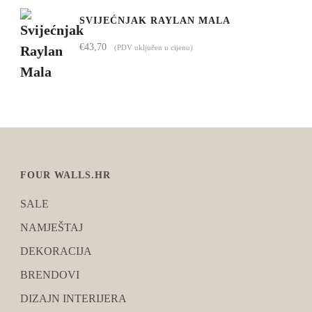
SVIJEĆNJAK RAYLAN MALA
€
43,70
(PDV uključen u cijenu)
FOUR WALLS.HR
SALE
NAMJEŠTAJ
DEKORACIJA
BRENDOVI
DIZAJN INTERIJERA