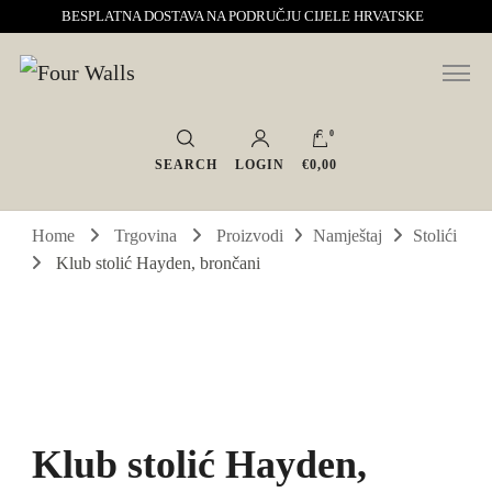
BESPLATNA DOSTAVA NA PODRUČJU CIJELE HRVATSKE
Sve za interijer po Vašoj mjeri. Salon namještaja, dekoracije i rasvjete.
Four Walls
Interijeri s karakterom
0
SEARCH
LOGIN
€0,00
Home
Trgovina
Proizvodi
Namještaj
Stolići
Klub stolić Hayden, brončani
Klub stolić Hayden,