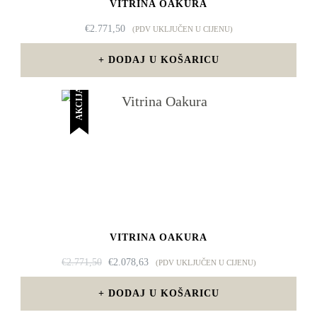
VITRINA OAKURA
€
2.771,50
(PDV UKLJUČEN U CIJENU)
DODAJ U KOŠARICU
AKCIJA!
VITRINA OAKURA
IZVORNA
TRENUTNA
€
2.771,50
€
2.078,63
(PDV UKLJUČEN U CIJENU)
CIJENA
CIJENA
BILA
JE:
DODAJ U KOŠARICU
JE:
€2.078,63.