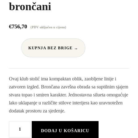
brončani
€
756,70
(PDV uključen u cijenu)
KUPNJA BEZ BRIGE →
Ovaj klub stolić ima kompaktan oblik, zaobljene linije i
zatvoren izgled. Brončana završna obrada sa suptilnim sjajem
stvara topao i smiren karakter. Jednostavna silueta omogućuje
lako uklapanje u različite stilove interijera kao uravnotežen
dodatak prostoru za sjedenje.
Klub
DODAJ U KOŠARICU
stolić