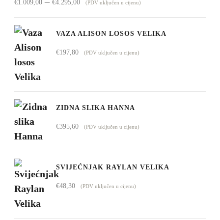
Raspon
–
€
1.009,00
€
4.295,00
(PDV uključen u cijenu)
cijena:
od
VAZA ALISON LOSOS VELIKA
€1.009,00
€
197,80
(PDV uključen u cijenu)
do
€4.295,00
ZIDNA SLIKA HANNA
€
395,60
(PDV uključen u cijenu)
SVIJEĆNJAK RAYLAN VELIKA
€
48,30
(PDV uključen u cijenu)