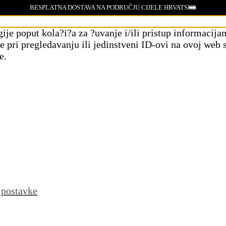
BESPLATNA DOSTAVA NA PODRUČJU CIJELE HRVATSKE
gije poput kola?i?a za ?uvanje i/ili pristup informaci
pri pregledavanju ili jedinstveni ID-ovi na ovoj web s
e.
 postavke