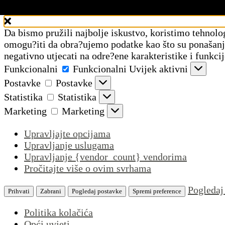
Upravljajte pristankom
Da bismo pružili najbolje iskustvo, koristimo tehnolo
omogu?iti da obra?ujemo podatke kao što su ponašanje 
negativno utjecati na odre?ene karakteristike i funkcij
Funkcionalni
Funkcionalni
Uvijek aktivni
Postavke
Postavke
Statistika
Statistika
Marketing
Marketing
Upravljajte opcijama
Upravljanje uslugama
Upravljanje {vendor_count} vendorima
Pročitajte više o ovim svrhama
Pogledaj
Prihvati
Zabrani
Pogledaj postavke
Spremi preference
Politika kolačića
Opći uvjeti