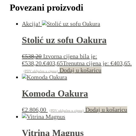
Povezani proizvodi
Akcija!
Stolić uz sofu Oakura
€
538,20
Izvorna cijena bila je:
€538,20.
€
403,65
Trenutna cijena je: €403,65.
Dodaj u košaricu
(PDV uključen u cijenu)
Komoda Oakura
€
2.806,00
Dodaj u košaricu
(PDV uključen u cijenu)
Vitrina Magnus