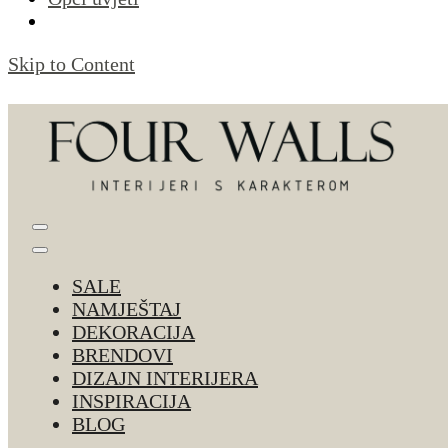
Skip to Content
Four Walls
Sve za interijer po Vašoj mjeri. Salon namještaja, d
SALE
NAMJEŠTAJ
DEKORACIJA
BRENDOVI
DIZAJN INTERIJERA
INSPIRACIJA
BLOG