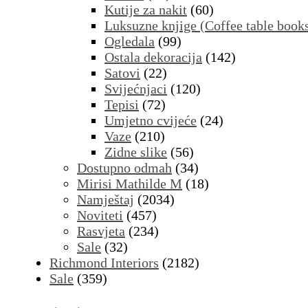
Kutije za nakit
(60)
Luksuzne knjige (Coffee table book
Ogledala
(99)
Ostala dekoracija
(142)
Satovi
(22)
Svijećnjaci
(120)
Tepisi
(72)
Umjetno cvijeće
(24)
Vaze
(210)
Zidne slike
(56)
Dostupno odmah
(34)
Mirisi Mathilde M
(18)
Namještaj
(2034)
Noviteti
(457)
Rasvjeta
(234)
Sale
(32)
Richmond Interiors
(2182)
Sale
(359)