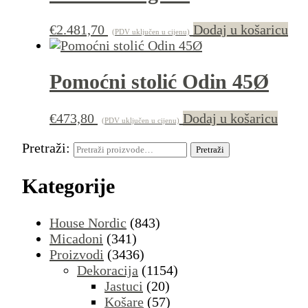
€
2.481,70
Dodaj u košaricu
(PDV uključen u cijenu)
Pomoćni stolić Odin 45Ø
€
473,80
Dodaj u košaricu
(PDV uključen u cijenu)
Pretraži:
Pretraži
Kategorije
House Nordic
(843)
Micadoni
(341)
Proizvodi
(3436)
Dekoracija
(1154)
Jastuci
(20)
Košare
(57)