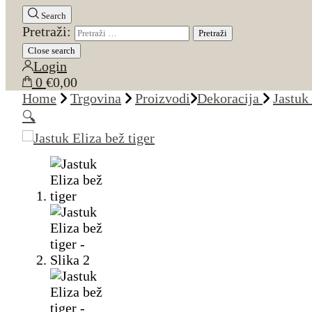
Search
Pretraži:
Close search
Login
0
€0,00
Home
Trgovina
Proizvodi
Dekoracija
Jastuk 
🔍