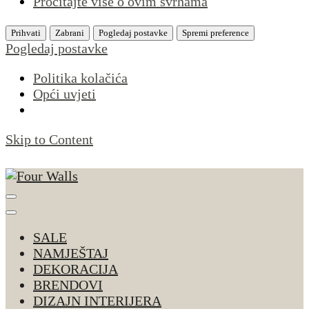
Pročitajte više o ovim svrhama
Prihvati
Zabrani
Pogledaj postavke
Spremi preference
Pogledaj postavke
Politika kolačića
Opći uvjeti
Skip to Content
Four Walls
Sve za interijer po Vašoj mjeri. Salon namještaja,
dekoracije i rasvjete. Interijeri s karakterom
SALE
NAMJEŠTAJ
DEKORACIJA
BRENDOVI
DIZAJN INTERIJERA