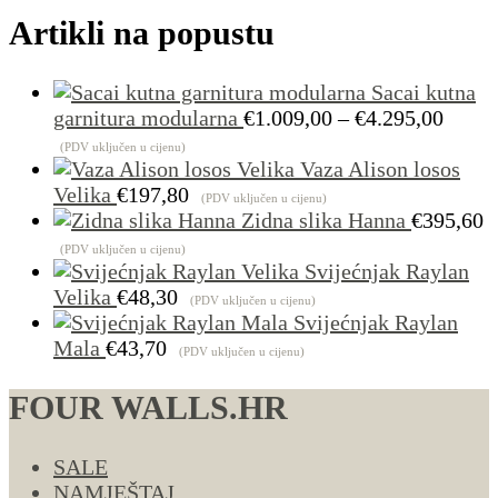
Artikli na popustu
Sacai kutna
Raspo
garnitura modularna
€
1.009,00
–
€
4.295,00
cijena
(PDV uključen u cijenu)
od
Vaza Alison losos
€1.00
Velika
€
197,80
(PDV uključen u cijenu)
do
Zidna slika Hanna
€
395,60
€4.29
(PDV uključen u cijenu)
Svijećnjak Raylan
Velika
€
48,30
(PDV uključen u cijenu)
Svijećnjak Raylan
Mala
€
43,70
(PDV uključen u cijenu)
FOUR WALLS.HR
SALE
NAMJEŠTAJ