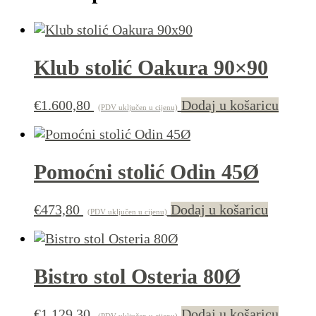
Klub stolić Oakura 90×90
€
1.600,80
Dodaj u košaricu
(PDV uključen u cijenu)
Pomoćni stolić Odin 45Ø
€
473,80
Dodaj u košaricu
(PDV uključen u cijenu)
Bistro stol Osteria 80Ø
€
1.129,30
Dodaj u košaricu
(PDV uključen u cijenu)