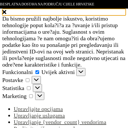
BESPLATNA DOSTAVA NA PODRUČJU CIJELE HRVATSKE
Upravljajte pristankom
Da bismo pružili najbolje iskustvo, koristimo
tehnologije poput kola?i?a za ?uvanje i/ili pristup
informacijama o ure?aju. Suglasnost s ovim
tehnologijama ?e nam omogu?iti da obra?ujemo
podatke kao što su ponašanje pri pregledavanju ili
jedinstveni ID-ovi na ovoj web stranici. Nepristanak
ili povla?enje suglasnosti može negativno utjecati na
odre?ene karakteristike i funkcije.
Funkcionalni
Funkcionalni
Uvijek aktivni
Postavke
Postavke
Statistika
Statistika
Marketing
Marketing
Upravljajte opcijama
Upravljanje uslugama
Upravljanje {vendor_count} vendorima