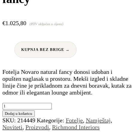
€
1.025,80
(PDV uključen u cijenu)
KUPNJA BEZ BRIGE →
Fotelja Novaro natural fancy donosi udoban i
opušten naglasak u prostoru. Mekši izgled i skladne
linije čine je prikladnom za dnevni boravak, kutak za
odmor ili elegantan lounge ambijent.
Fotelja
Novaro
Dodaj u košaricu
natural
SKU:
214449
Kategorije:
Fotelje
,
Namještaj
,
fancy
Noviteti
,
Proizvodi
,
Richmond Interiors
količina