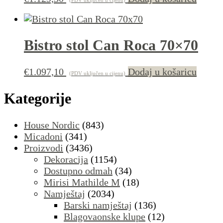
Bistro stol Can Roca 70×70
€
1.097,10
Dodaj u košaricu
(PDV uključen u cijenu)
Kategorije
House Nordic
(843)
Micadoni
(341)
Proizvodi
(3436)
Dekoracija
(1154)
Dostupno odmah
(34)
Mirisi Mathilde M
(18)
Namještaj
(2034)
Barski namještaj
(136)
Blagovaonske klupe
(12)