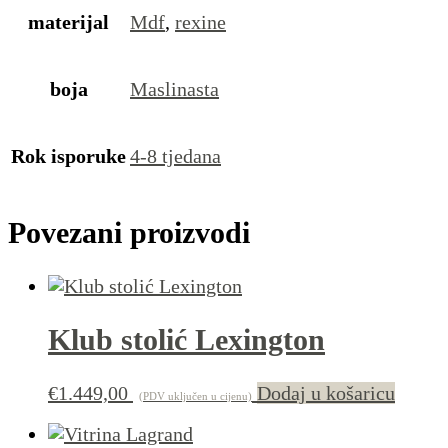
materijal
Mdf
,
rexine
boja
Maslinasta
Rok isporuke
4-8 tjedana
Povezani proizvodi
Klub stolić Lexington
€
1.449,00
Dodaj u košaricu
(PDV uključen u cijenu)