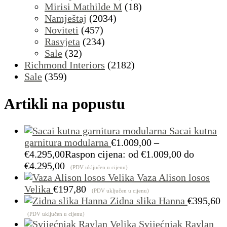
Mirisi Mathilde M
(18)
Namještaj
(2034)
Noviteti
(457)
Rasvjeta
(234)
Sale
(32)
Richmond Interiors
(2182)
Sale
(359)
Artikli na popustu
Sacai kutna
garnitura modularna
€
1.009,00
–
€
4.295,00
Raspon cijena: od €1.009,00 do
€4.295,00
(PDV uključen u cijenu)
Vaza Alison losos
Velika
€
197,80
(PDV uključen u cijenu)
Zidna slika Hanna
€
395,60
(PDV uključen u cijenu)
Svijećnjak Raylan