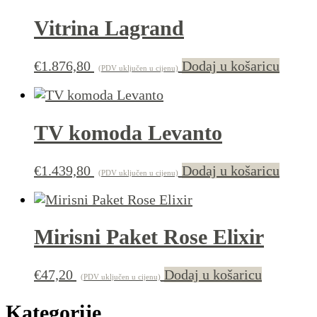
Vitrina Lagrand
€
1.876,80
Dodaj u košaricu
(PDV uključen u cijenu)
TV komoda Levanto
€
1.439,80
Dodaj u košaricu
(PDV uključen u cijenu)
Mirisni Paket Rose Elixir
€
47,20
Dodaj u košaricu
(PDV uključen u cijenu)
Kategorije