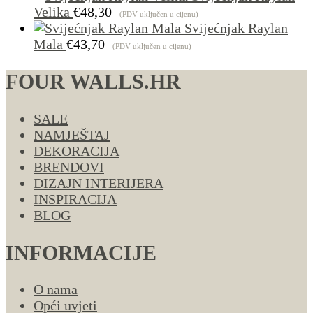
Velika
€
48,30
(PDV uključen u cijenu)
Svijećnjak Raylan
Mala
€
43,70
(PDV uključen u cijenu)
FOUR WALLS.HR
SALE
NAMJEŠTAJ
DEKORACIJA
BRENDOVI
DIZAJN INTERIJERA
INSPIRACIJA
BLOG
INFORMACIJE
O nama
Opći uvjeti