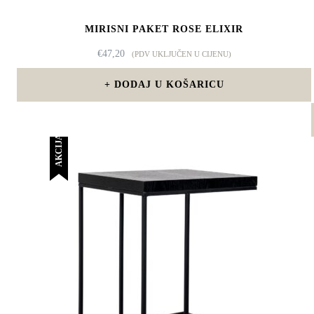
MIRISNI PAKET ROSE ELIXIR
€
47,20
(PDV UKLJUČEN U CIJENU)
DODAJ U KOŠARICU
AKCIJA!