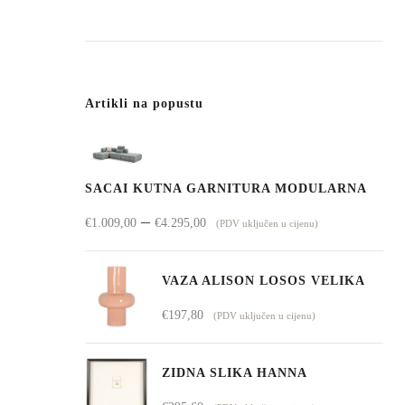
Artikli na popustu
SACAI KUTNA GARNITURA MODULARNA
Raspon
–
€
1.009,00
€
4.295,00
(PDV uključen u cijenu)
cijena:
od
VAZA ALISON LOSOS VELIKA
€1.009,00
€
197,80
(PDV uključen u cijenu)
do
€4.295,00
ZIDNA SLIKA HANNA