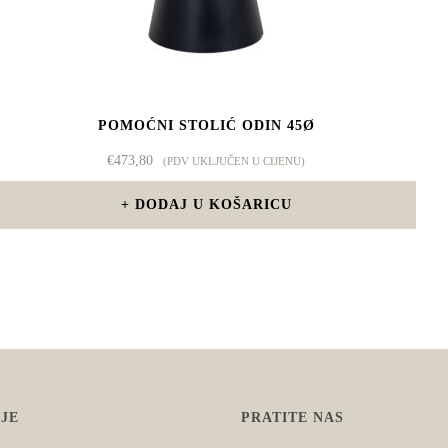
POMOĆNI STOLIĆ ODIN 45Ø
€
473,80
(PDV UKLJUČEN U CIJENU)
DODAJ U KOŠARICU
JE
PRATITE NAS