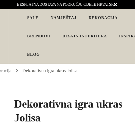
BESPLATNA DOSTAVA NA PODRUČJU CIJELE HRVATSKE
SALE
NAMJEŠTAJ
DEKORACIJA
vjete. Interijeri s karakterom
BRENDOVI
DIZAJN INTERIJERA
INSPIR
BLOG
oracija
Dekorativna igra ukras Jolisa
Dekorativna igra ukras
Jolisa