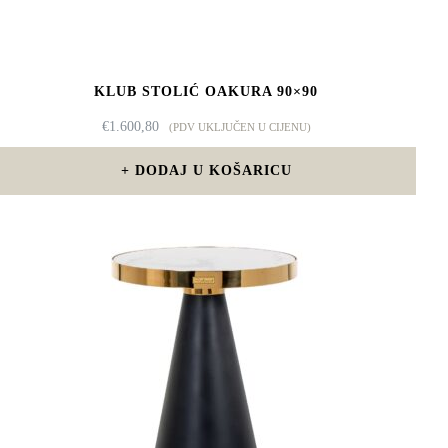
KLUB STOLIĆ OAKURA 90×90
€
1.600,80
(PDV UKLJUČEN U CIJENU)
DODAJ U KOŠARICU