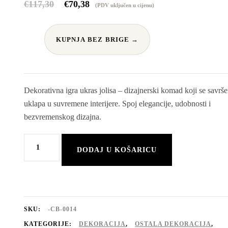
Izvorna
Trenutna
€
117,30
€
70,38
(PDV uključen u cijenu)
cijena
cijena
KUPNJA BEZ BRIGE →
bila
je:
je:
€70,38.
Dekorativna igra ukras jolisa – dizajnerski komad koji se savrš
uklapa u suvremene interijere. Spoj elegancije, udobnosti i
€117,30.
bezvremenskog dizajna.
Dekorativna
DODAJ U KOŠARICU
igra
ukras
Jolisa
količina
SKU:
-CB-0014
KATEGORIJE:
DEKORACIJA
,
OSTALA DEKORACIJA
,