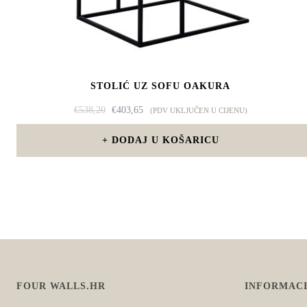
STOLIĆ UZ SOFU OAKURA
IZVORNA
TRENUTNA
€
538,20
€
403,65
(PDV UKLJUČEN U CIJENU)
CIJENA
CIJENA
BILA
JE:
DODAJ U KOŠARICU
JE:
€403,65.
€538,20.
FOUR WALLS.HR
INFORMACI