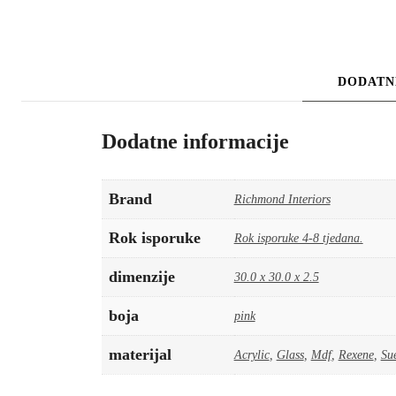
DODATN
Dodatne informacije
Brand
Richmond Interiors
Rok isporuke
Rok isporuke 4-8 tjedana.
dimenzije
30.0 x 30.0 x 2.5
boja
pink
materijal
Acrylic
,
Glass
,
Mdf
,
Rexene
,
Su