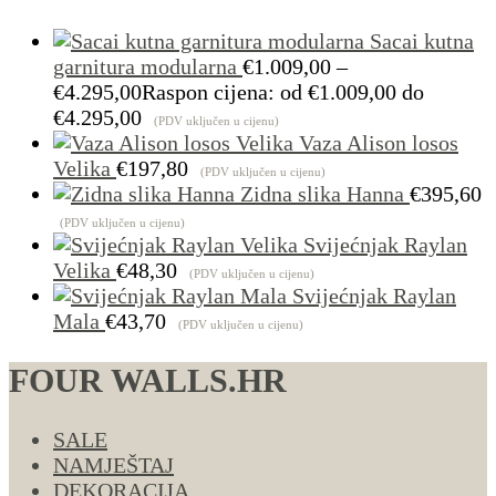
Sacai kutna
garnitura modularna
€
1.009,00
–
€
4.295,00
Raspon cijena: od €1.009,00 do
€4.295,00
(PDV uključen u cijenu)
Vaza Alison losos
Velika
€
197,80
(PDV uključen u cijenu)
Zidna slika Hanna
€
395,60
(PDV uključen u cijenu)
Svijećnjak Raylan
Velika
€
48,30
(PDV uključen u cijenu)
Svijećnjak Raylan
Mala
€
43,70
(PDV uključen u cijenu)
FOUR WALLS.HR
SALE
NAMJEŠTAJ
DEKORACIJA