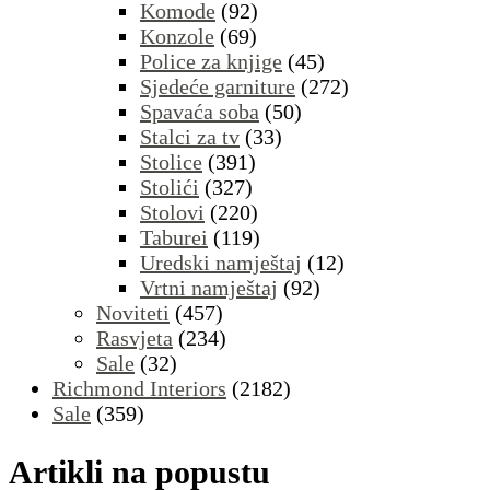
Komode
(92)
Konzole
(69)
Police za knjige
(45)
Sjedeće garniture
(272)
Spavaća soba
(50)
Stalci za tv
(33)
Stolice
(391)
Stolići
(327)
Stolovi
(220)
Taburei
(119)
Uredski namještaj
(12)
Vrtni namještaj
(92)
Noviteti
(457)
Rasvjeta
(234)
Sale
(32)
Richmond Interiors
(2182)
Sale
(359)
Artikli na popustu