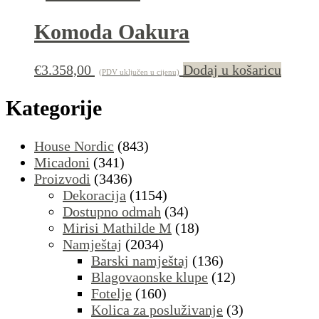
Komoda Oakura
€
3.358,00
Dodaj u košaricu
(PDV uključen u cijenu)
Kategorije
House Nordic
(843)
Micadoni
(341)
Proizvodi
(3436)
Dekoracija
(1154)
Dostupno odmah
(34)
Mirisi Mathilde M
(18)
Namještaj
(2034)
Barski namještaj
(136)
Blagovaonske klupe
(12)
Fotelje
(160)
Kolica za posluživanje
(3)