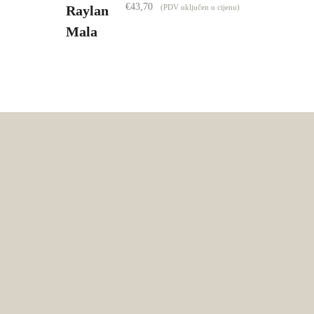
€
43,70
(PDV uključen u cijenu)