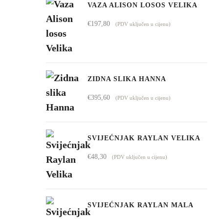
od
VAZA ALISON LOSOS VELIKA
€1.009,00
€
197,80
(PDV uključen u cijenu)
do
€4.295,00
ZIDNA SLIKA HANNA
€
395,60
(PDV uključen u cijenu)
SVIJEĆNJAK RAYLAN VELIKA
€
48,30
(PDV uključen u cijenu)
SVIJEĆNJAK RAYLAN MALA