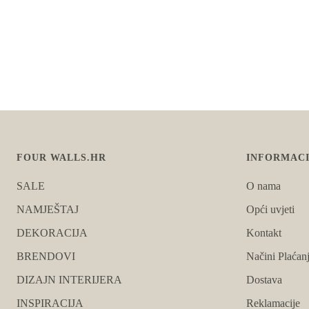
FOUR WALLS.HR
INFORMACI
SALE
O nama
NAMJEŠTAJ
Opći uvjeti
DEKORACIJA
Kontakt
BRENDOVI
Načini Plaćan
DIZAJN INTERIJERA
Dostava
INSPIRACIJA
Reklamacije