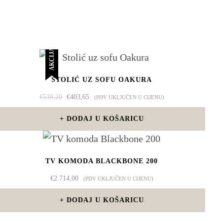
AKCIJA!
STOLIĆ UZ SOFU OAKURA
IZVORNA
TRENUTNA
€
538,20
€
403,65
(PDV UKLJUČEN U CIJENU)
CIJENA
CIJENA
BILA
JE:
DODAJ U KOŠARICU
JE:
€403,65.
€538,20.
TV KOMODA BLACKBONE 200
€
2.714,00
(PDV UKLJUČEN U CIJENU)
DODAJ U KOŠARICU