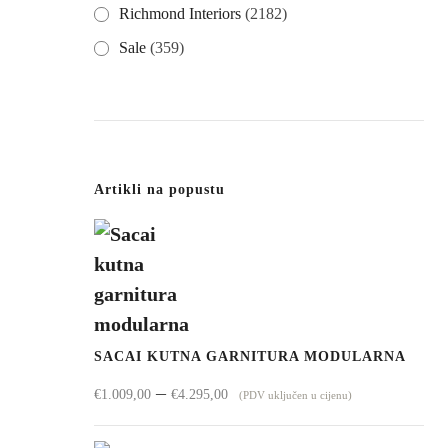
Richmond Interiors
(2182)
Sale
(359)
Artikli na popustu
SACAI KUTNA GARNITURA MODULARNA
Raspon
–
€
1.009,00
€
4.295,00
(PDV uključen u cijenu)
cijena: