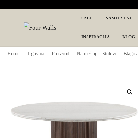
SALE
NAMJEŠTAJ
Four Walls
Sve za interijer po Vašoj mjeri. Salon namještaja, dekoracije i ras
INSPIRACIJA
BLOG
Home
Trgovina
Proizvodi
Namještaj
Stolovi
Blagov