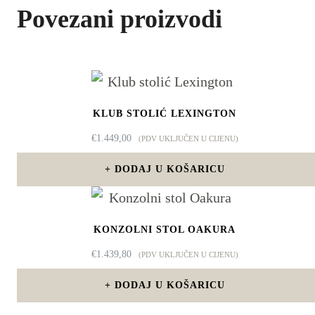
Povezani proizvodi
KLUB STOLIĆ LEXINGTON
€
1.449,00
(PDV UKLJUČEN U CIJENU)
DODAJ U KOŠARICU
KONZOLNI STOL OAKURA
€
1.439,80
(PDV UKLJUČEN U CIJENU)
DODAJ U KOŠARICU