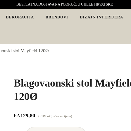
BESPLATNA DOSTAVA NA PODRUČJU CIJELE HRVATSKE
DEKORACIJA
BRENDOVI
DIZAJN INTERIJERA
vjete. Interijeri s karakterom
aonski stol Mayfield 120Ø
Blagovaonski stol Mayfiel
120Ø
€
2.129,80
(PDV uključen u cijenu)