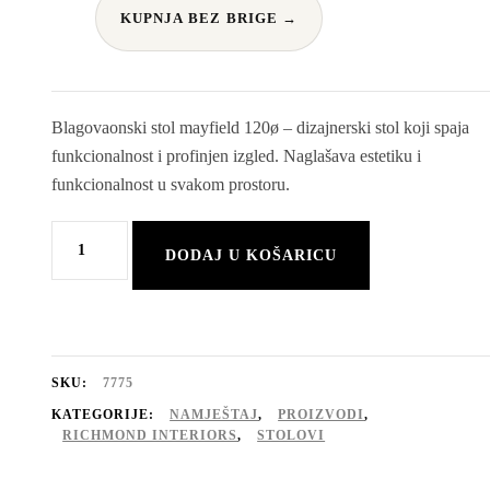
KUPNJA BEZ BRIGE →
Blagovaonski stol mayfield 120ø – dizajnerski stol koji spaja
funkcionalnost i profinjen izgled. Naglašava estetiku i
funkcionalnost u svakom prostoru.
Blagovaonski
DODAJ U KOŠARICU
stol
Mayfield
120Ø
količina
SKU:
7775
KATEGORIJE:
NAMJEŠTAJ
,
PROIZVODI
,
RICHMOND INTERIORS
,
STOLOVI