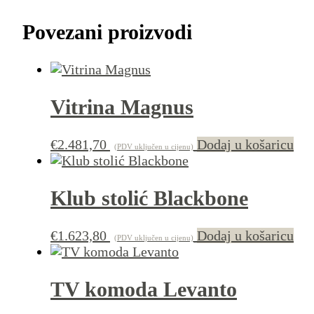
Povezani proizvodi
Vitrina Magnus
€
2.481,70
Dodaj u košaricu
(PDV uključen u cijenu)
Klub stolić Blackbone
€
1.623,80
Dodaj u košaricu
(PDV uključen u cijenu)
TV komoda Levanto