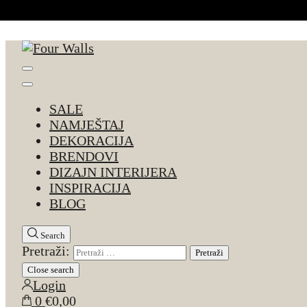
Skip to Content
Four Walls
Sve za interijer po Vašoj mjeri. Salon namještaja, d
SALE
NAMJEŠTAJ
DEKORACIJA
BRENDOVI
DIZAJN INTERIJERA
INSPIRACIJA
BLOG
Search
Pretraži:
Close search
Login
0
€0,00