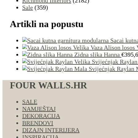
Richmond Interiors
(2182)
Sale
(359)
Artikli na popustu
Sacai kutn
Vaza Alison losos 
Zidna slika Hanna
€
395,
Svijećnjak Raylan
Svijećnjak Raylan 
FOUR WALLS.HR
SALE
NAMJEŠTAJ
DEKORACIJA
BRENDOVI
DIZAJN INTERIJERA
INSPIRACIJA