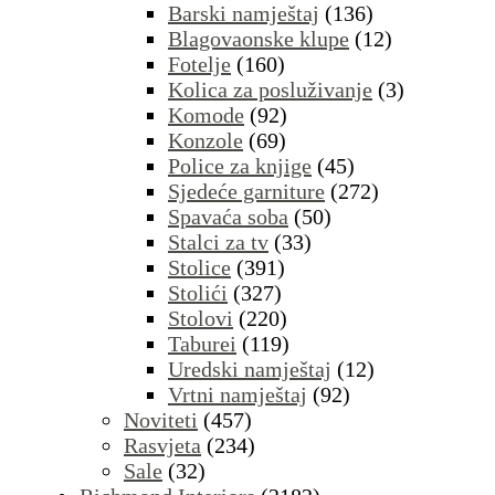
Barski namještaj
(136)
Blagovaonske klupe
(12)
Fotelje
(160)
Kolica za posluživanje
(3)
Komode
(92)
Konzole
(69)
Police za knjige
(45)
Sjedeće garniture
(272)
Spavaća soba
(50)
Stalci za tv
(33)
Stolice
(391)
Stolići
(327)
Stolovi
(220)
Taburei
(119)
Uredski namještaj
(12)
Vrtni namještaj
(92)
Noviteti
(457)
Rasvjeta
(234)
Sale
(32)