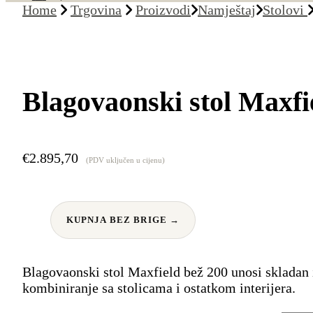
Home
Trgovina
Proizvodi
Namještaj
Stolovi
Blagovaonski stol Maxfi
€
2.895,70
(PDV uključen u cijenu)
KUPNJA BEZ BRIGE →
Blagovaonski stol Maxfield bež 200 unosi skladan i
kombiniranje sa stolicama i ostatkom interijera.