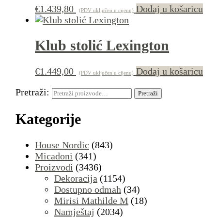
€
1.439,80
Dodaj u košaricu
(PDV uključen u cijenu)
Klub stolić Lexington
€
1.449,00
Dodaj u košaricu
(PDV uključen u cijenu)
Pretraži:
Pretraži
Kategorije
House Nordic
(843)
Micadoni
(341)
Proizvodi
(3436)
Dekoracija
(1154)
Dostupno odmah
(34)
Mirisi Mathilde M
(18)
Namještaj
(2034)