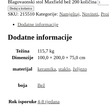
Blagovaonski stol Maxfield bež 200 količina
Dodaj u košaricu
SKU:
215510
Kategorije:
Namještaj
,
Noviteti
,
Pro
Dodatne informacije
Dodatne informacije
Težina
115,7 kg
Dimenzije
100,0 × 200,0 × 75,0 cm
materijal
keramika
,
staklo
,
željezo
boja
Bež
Rok isporuke
4-8 tjedana