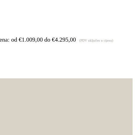
ena: od €1.009,00 do €4.295,00
(PDV uključen u cijenu)