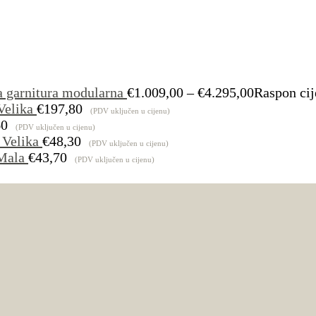
a garnitura modularna
€
1.009,00
–
€
4.295,00
Raspon cij
Velika
€
197,80
(PDV uključen u cijenu)
60
(PDV uključen u cijenu)
 Velika
€
48,30
(PDV uključen u cijenu)
Mala
€
43,70
(PDV uključen u cijenu)